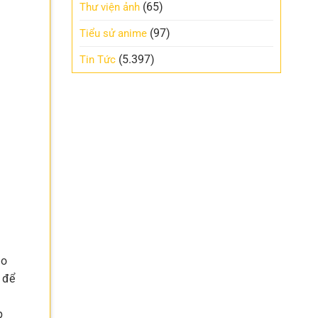
(65)
Thư viện ảnh
(97)
Tiểu sử anime
(5.397)
Tin Tức
ao
 để
p