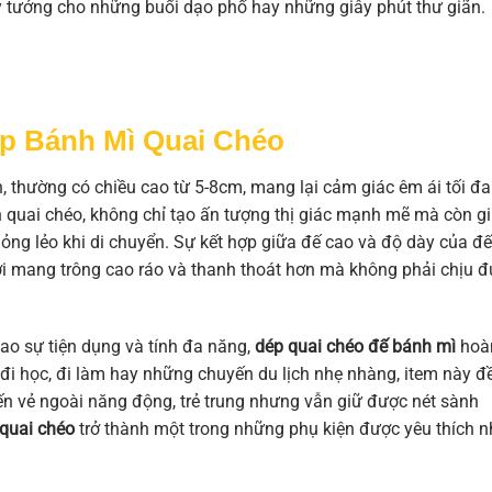
ý tưởng cho những buổi dạo phố hay những giây phút thư giãn.
p Bánh Mì Quai Chéo
, thường có chiều cao từ 5-8cm, mang lại cảm giác êm ái tối đa
uai chéo, không chỉ tạo ấn tượng thị giác mạnh mẽ mà còn g
ỏng lẻo khi di chuyển. Sự kết hợp giữa đế cao và độ dày của đế
ời mang trông cao ráo và thanh thoát hơn mà không phải chịu 
cao sự tiện dụng và tính đa năng,
dép quai chéo đế bánh mì
hoà
đi học, đi làm hay những chuyến du lịch nhẹ nhàng, item này đ
ến vẻ ngoài năng động, trẻ trung nhưng vẫn giữ được nét sành
quai chéo
trở thành một trong những phụ kiện được yêu thích n