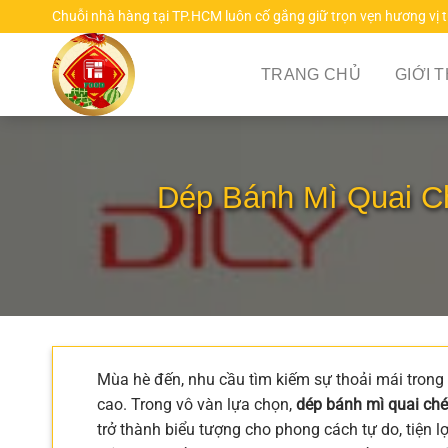
Chuyển
Chuỗi nhà hàng tại TP.HCM luôn cố gắng giữ trọn vẹn hương vị 
đến
nội
TRANG CHỦ
GIỚI 
dung
Dép Bánh Mì Quai C
Mùa hè đến, nhu cầu tìm kiếm sự thoải mái trong
cao. Trong vô vàn lựa chọn,
dép bánh mì quai ch
trở thành biểu tượng cho phong cách tự do, tiện