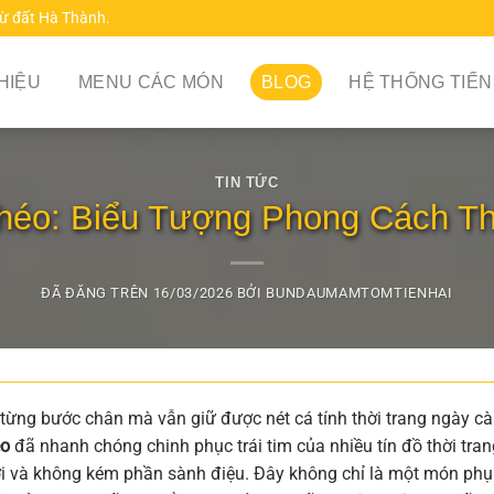
từ đất Hà Thành.
THIỆU
MENU CÁC MÓN
BLOG
HỆ THỐNG TIẾN
TIN TỨC
héo: Biểu Tượng Phong Cách Th
ĐÃ ĐĂNG TRÊN
16/03/2026
BỞI
BUNDAUMAMTOMTIENHAI
 từng bước chân mà vẫn giữ được nét cá tính thời trang ngày c
éo
đã nhanh chóng chinh phục trái tim của nhiều tín đồ thời tran
 lợi và không kém phần sành điệu. Đây không chỉ là một món phụ