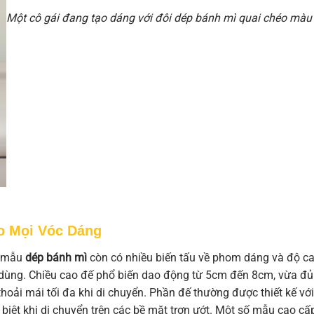
Một cô gái đang tạo dáng với đôi dép bánh mì quai chéo màu
o Mọi Vóc Dáng
c mẫu
dép bánh mì
còn có nhiều biến tấu về phom dáng và độ c
 dùng. Chiều cao đế phổ biến dao động từ 5cm đến 8cm, vừa đủ
oải mái tối đa khi di chuyển. Phần đế thường được thiết kế với
 biệt khi di chuyển trên các bề mặt trơn ướt. Một số mẫu cao cấ