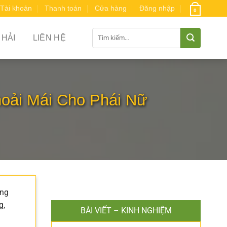
Tài khoản
Thanh toán
Cửa hàng
Đăng nhập
0
Tìm
 HẢI
LIÊN HỆ
kiếm:
oải Mái Cho Phái Nữ
àng
g,
BÀI VIẾT – KINH NGHIỆM