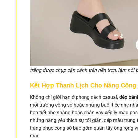
trắng được chụp cận cảnh trên nền trơn, làm nổi b
Kết Hợp Thanh Lịch Cho Nàng Công
Không chỉ giới hạn ở phong cách casual,
dép bán
môi trường công sở hoặc những buổi tiệc nhẹ nh
họa tiết nhẹ nhàng hoặc chân váy xếp ly màu pas
những nàng yêu thích sự tối giản, dép màu trung 
trang phục công sở bao gồm quần tây ống rộng và
mái.