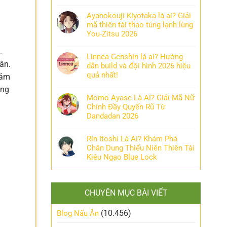
Ayanokouji Kiyotaka là ai? Giải
mã thiên tài thao túng lạnh lùng
You-Zitsu 2026
.
Linnea Genshin là ai? Hướng
ân.
dẫn build và đội hình 2026 hiệu
quả nhất!
cảm
ong
Momo Ayase Là Ai? Giải Mã Nữ
Chính Đầy Quyến Rũ Từ
Dandadan 2026
Rin Itoshi Là Ai? Khám Phá
Chân Dung Thiếu Niên Thiên Tài
Kiêu Ngạo Blue Lock
CHUYÊN MỤC BÀI VIẾT
(10.456)
Blog Nấu Ăn