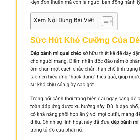
kiện đơn thuần mà còn là người bạn đồng hành l
Xem Nội Dung Bài Viết
Sức Hút Khó Cưỡng Của Dé
Dép bánh mì quai chéo
sở hữu thiết kế đế dày dặn
cho người mang. Điểm nhấn độc đáo nằm ở phần q
ôm chân một cách chắc chắn, hạn chế tình trạng l
tạo nên hiệu ứng “hack dáng” hiệu quả, giúp ngư
sự khó chịu của giày cao gót.
Trong bối cảnh thời trang hiện đại ngày càng đề 
toàn đáp ứng được xu hướng này. Dù là dạo phố, 
có khả năng phối hợp ăn ý với mọi outfit, mang đ
điệu. Chính sự linh hoạt này đã đưa
dép bánh mì 
trong tủ đồ của phái nữ.