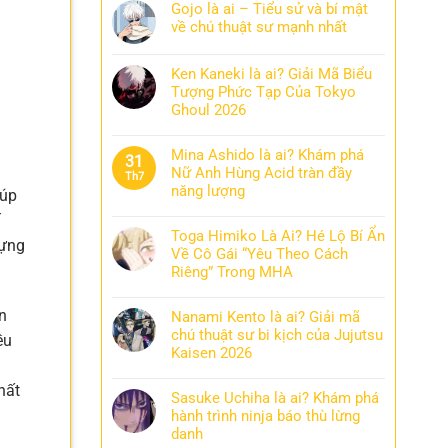
Gojo là ai – Tiểu sử và bí mật
về chú thuật sư mạnh nhất
Ken Kaneki là ai? Giải Mã Biểu
Tượng Phức Tạp Của Tokyo
Ghoul 2026
Mina Ashido là ai? Khám phá
31
Nữ Anh Hùng Acid tràn đầy
Th7
năng lượng
iúp
Toga Himiko Là Ai? Hé Lộ Bí Ẩn
đựng
Về Cô Gái “Yêu Theo Cách
Riêng” Trong MHA
n
Nanami Kento là ai? Giải mã
chú thuật sư bi kịch của Jujutsu
ều
Kaisen 2026
hất
Sasuke Uchiha là ai? Khám phá
hành trình ninja báo thù lừng
danh