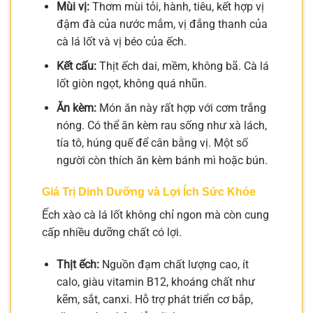
Mùi vị:
Thơm mùi tỏi, hành, tiêu, kết hợp vị
đậm đà của nước mắm, vị đắng thanh của
cà lá lốt và vị béo của ếch.
Kết cấu:
Thịt ếch dai, mềm, không bã. Cà lá
lốt giòn ngọt, không quá nhũn.
Ăn kèm:
Món ăn này rất hợp với cơm trắng
nóng. Có thể ăn kèm rau sống như xà lách,
tía tô, húng quế để cân bằng vị. Một số
người còn thích ăn kèm bánh mì hoặc bún.
Giá Trị Dinh Dưỡng và Lợi Ích Sức Khỏe
Ếch xào cà lá lốt không chỉ ngon mà còn cung
cấp nhiều dưỡng chất có lợi.
Thịt ếch:
Nguồn đạm chất lượng cao, ít
calo, giàu vitamin B12, khoáng chất như
kẽm, sắt, canxi. Hỗ trợ phát triển cơ bắp,