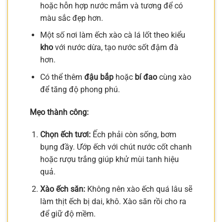
hoặc hỗn hợp nước mắm và tương để có
màu sắc đẹp hơn.
Một số nơi làm ếch xào cà lá lốt theo kiểu
kho
với nước dừa, tạo nước sốt đậm đà
hơn.
Có thể thêm
đậu bắp
hoặc
bí đao
cùng xào
để tăng độ phong phú.
Mẹo thành công:
Chọn ếch tươi:
Ếch phải còn sống, bơm
bụng đầy. Ướp ếch với chút nước cốt chanh
hoặc rượu trắng giúp khử mùi tanh hiệu
quả.
Xào ếch săn:
Không nên xào ếch quá lâu sẽ
làm thịt ếch bị dai, khô. Xào săn rồi cho ra
để giữ độ mềm.