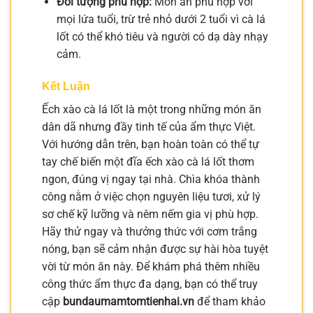
Đối tượng phù hợp:
Món ăn phù hợp với
mọi lứa tuổi, trừ trẻ nhỏ dưới 2 tuổi vì cà lá
lốt có thể khó tiêu và người có dạ dày nhạy
cảm.
Kết Luận
Ếch xào cà lá lốt là một trong những món ăn
dân dã nhưng đầy tinh tế của ẩm thực Việt.
Với hướng dẫn trên, bạn hoàn toàn có thể tự
tay chế biến một đĩa ếch xào cà lá lốt thơm
ngon, đúng vị ngay tại nhà. Chìa khóa thành
công nằm ở việc chọn nguyên liệu tươi, xử lý
sơ chế kỹ lưỡng và nêm nếm gia vị phù hợp.
Hãy thử ngay và thưởng thức với cơm trắng
nóng, bạn sẽ cảm nhận được sự hài hòa tuyệt
vời từ món ăn này. Để khám phá thêm nhiều
công thức ẩm thực đa dạng, bạn có thể truy
cập
bundaumamtomtienhai.vn
để tham khảo