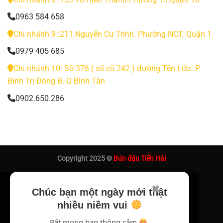
0963 584 658
Chi nhánh 9 :211 Nguyễn Cư Trinh. Phường NCT. Quận 1
0979 405 685
Chi nhánh 10: Số 376 ( số cũ 242 ) đường Tên Lửa. P
Bình Trị Đông B. Q Bình Tân
0902.650.286
Copyright 2025 ©
Bún đậu Tiến Hải
✖
Chúc bạn một ngày mới thật
nhiều niềm vui
Rất mong bạn thông cảm
.