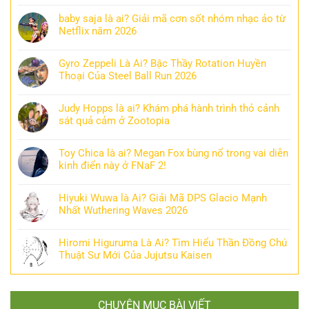
baby saja là ai? Giải mã cơn sốt nhóm nhạc ảo từ
Netflix năm 2026
Gyro Zeppeli Là Ai? Bậc Thầy Rotation Huyền
Thoại Của Steel Ball Run 2026
Judy Hopps là ai? Khám phá hành trình thỏ cảnh
sát quả cảm ở Zootopia
Toy Chica là ai? Megan Fox bùng nổ trong vai diễn
kinh điển này ở FNaF 2!
Hiyuki Wuwa là Ai? Giải Mã DPS Glacio Mạnh
Nhất Wuthering Waves 2026
Hiromi Higuruma Là Ai? Tìm Hiểu Thần Đồng Chú
Thuật Sư Mới Của Jujutsu Kaisen
CHUYÊN MỤC BÀI VIẾT