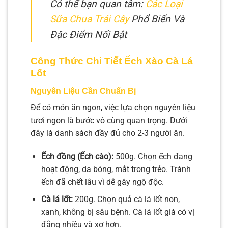
Có thể bạn quan tâm:
Các Loại
Sữa Chua Trái Cây
Phổ Biến Và
Đặc Điểm Nổi Bật
Công Thức Chi Tiết Ếch Xào Cà Lá
Lốt
Nguyên Liệu Cần Chuẩn Bị
Để có món ăn ngon, việc lựa chọn nguyên liệu
tươi ngon là bước vô cùng quan trọng. Dưới
đây là danh sách đầy đủ cho 2-3 người ăn.
Ếch đồng (Ếch cào):
500g. Chọn ếch đang
hoạt động, da bóng, mắt trong trẻo. Tránh
ếch đã chết lâu vì dễ gây ngộ độc.
Cà lá lốt:
200g. Chọn quả cà lá lốt non,
xanh, không bị sâu bệnh. Cà lá lốt già có vị
đắng nhiều và xơ hơn.