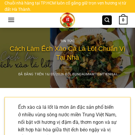
Chuyển
Chuỗi nhà hàng tại TP.HCM luôn cố gắng giữ trọn vẹn hương vị từ
đất Hà Thành.
đến
nội
0
dung
TIN TỨC
Cách Làm Ếch Xào Cà Lá Lốt Chuẩn Vị
Tại Nhà
ĐÃ ĐĂNG TRÊN
16/03/2026
BỞI
BUNDAUMAMTOMTIENHAI
Ếch xào cà lá lốt là món ăn đặc sản phổ biến
ở nhiều vùng sông nước miền Trung Việt Nam,
nổi bật với hương vị đậm đà, thơm ngon và sự
kết hợp hài hòa giữa thịt ếch béo ngậy và vị