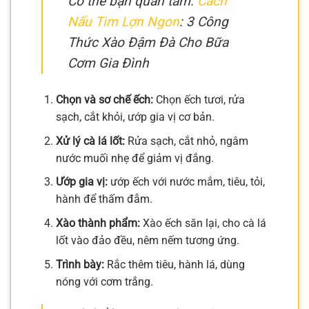
Có thể bạn quan tâm:
Cách
Nấu Tim Lợn Ngon
: 3 Công
Thức Xào Đậm Đà Cho Bữa
Cơm Gia Đình
Chọn và sơ chế ếch:
Chọn ếch tươi, rửa
sạch, cắt khỏi, ướp gia vị cơ bản.
Xử lý cà lá lốt:
Rửa sạch, cắt nhỏ, ngâm
nước muối nhẹ để giảm vị đắng.
Ướp gia vị:
ướp ếch với nước mắm, tiêu, tỏi,
hành để thấm đẫm.
Xào thành phẩm:
Xào ếch săn lại, cho cà lá
lốt vào đảo đều, nêm nếm tương ứng.
Trình bày:
Rắc thêm tiêu, hành lá, dùng
nóng với cơm trắng.