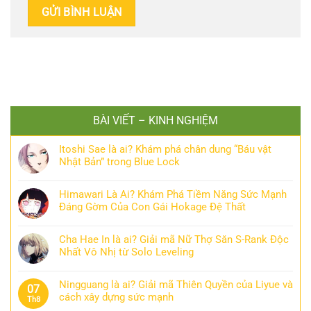
BÀI VIẾT – KINH NGHIỆM
Itoshi Sae là ai? Khám phá chân dung “Báu vật
Nhật Bản” trong Blue Lock
Himawari Là Ai? Khám Phá Tiềm Năng Sức Mạnh
Đáng Gờm Của Con Gái Hokage Đệ Thất
Cha Hae In là ai? Giải mã Nữ Thợ Săn S-Rank Độc
Nhất Vô Nhị từ Solo Leveling
Ningguang là ai? Giải mã Thiên Quyền của Liyue và
07
cách xây dựng sức mạnh
Th8