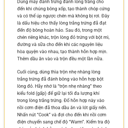
Dùng máy đánh trứng đánh lòng trắng cho
đến khi chúng bông xốp, tạo thành chóp cứng
và có thể úp ngược chén mà không bị rơi. Đây
là dấu hiệu cho thấy lòng trắng trứng đã đạt
đến độ bông hoàn hảo. Sau đó, trong một
chén riêng khác, trộn lòng đỏ trứng với bột mì,
đường và sữa cho đến khi các nguyên liệu
hòa quyện vào nhau, tạo thành hỗn hợp mịn.
Thêm dầu ăn vào và trộn đều một lần nữa.
Cuối cùng, dùng thìa trộn nhẹ nhàng lòng
trắng trứng đã đánh bông vào hỗn hợp bột
lòng đỏ. Hãy nhớ là “trộn nhẹ nhàng” theo
kiểu fold (gấp) để giữ lại tối đa lượng khí
trong lòng trắng trứng. Đổ hỗn hợp này vào
nồi cơm điện đã thoa dầu ăn và lót giấy nến.
Nhấn nút “Cook” và đợi cho đến khi nồi cơm
điện chuyển sang chế độ “Warm”. Kiểm tra độ