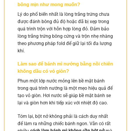
bông mịn như mong muốn?
Lý do phổ biến nhất là lòng trắng trứng chưa
được đánh bông đủ độ hoặc đã bị xẹp trong
quá trình trộn với hỗn hợp lòng đỏ. Đảm bảo
lòng trắng trứng bông cứng và trộn nhẹ nhàng
theo phương pháp fold để giữ lại tối đa lượng
khí.
Làm sao để bánh mì nướng bằng nồi chiên
không dầu có vỏ giòn?
Phun một lớp nước mỏng lên bề mặt bánh
trong quá trình nướng là một mẹo hiệu quả để
tạo vỏ giòn. Hơi nước sẽ giúp bề mặt bánh se
lại và giòn hơn khi tiếp xúc với nhiệt độ cao.
Tóm lại, bột nở không phải là cách duy nhất
để làm ra những chiếc bánh ngon. Vẫn có rất
nhiều
cách làm bánh mì không cần bột nở
mà