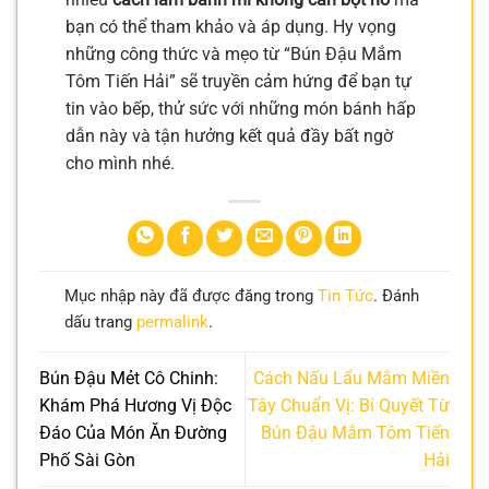
bạn có thể tham khảo và áp dụng. Hy vọng
những công thức và mẹo từ “Bún Đậu Mắm
Tôm Tiến Hải” sẽ truyền cảm hứng để bạn tự
tin vào bếp, thử sức với những món bánh hấp
dẫn này và tận hưởng kết quả đầy bất ngờ
cho mình nhé.
Mục nhập này đã được đăng trong
Tin Tức
. Đánh
dấu trang
permalink
.
Bún Đậu Mẻt Cô Chinh:
Cách Nấu Lẩu Mắm Miền
Khám Phá Hương Vị Độc
Tây Chuẩn Vị: Bí Quyết Từ
Đáo Của Món Ăn Đường
Bún Đậu Mắm Tôm Tiến
Phố Sài Gòn
Hải