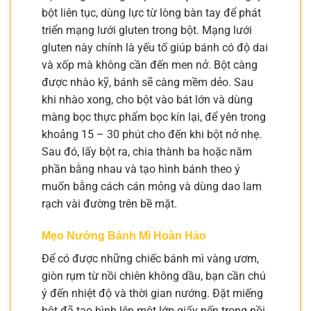
bột liên tục, dùng lực từ lòng bàn tay để phát
triển mạng lưới gluten trong bột. Mạng lưới
gluten này chính là yếu tố giúp bánh có độ dai
và xốp mà không cần đến men nở. Bột càng
được nhào kỹ, bánh sẽ càng mềm dẻo. Sau
khi nhào xong, cho bột vào bát lớn và dùng
màng bọc thực phẩm bọc kín lại, để yên trong
khoảng 15 – 30 phút cho đến khi bột nở nhẹ.
Sau đó, lấy bột ra, chia thành ba hoặc năm
phần bằng nhau và tạo hình bánh theo ý
muốn bằng cách cán mỏng và dùng dao lam
rạch vài đường trên bề mặt.
Mẹo Nướng Bánh Mì Hoàn Hảo
Để có được những chiếc bánh mì vàng ươm,
giòn rụm từ nồi chiên không dầu, bạn cần chú
ý đến nhiệt độ và thời gian nướng. Đặt miếng
bột đã tạo hình lên một lớp giấy nến trong nồi