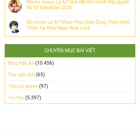
Momo Ayase Là Ai? Giải Mã Nữ Chính Đầy Quyến
Rũ Từ Dandadan 2026
Rin Itoshi Là Ai? Khám Phá Chân Dung Thiếu Niên
Thiên Tài Kiêu Ngạo Blue Lock
CHUYÊN MỤC BÀI VIẾT
(10.456)
Blog Nấu Ăn
(65)
Thư viện ảnh
(97)
Tiểu sử anime
(5.397)
Tin Tức