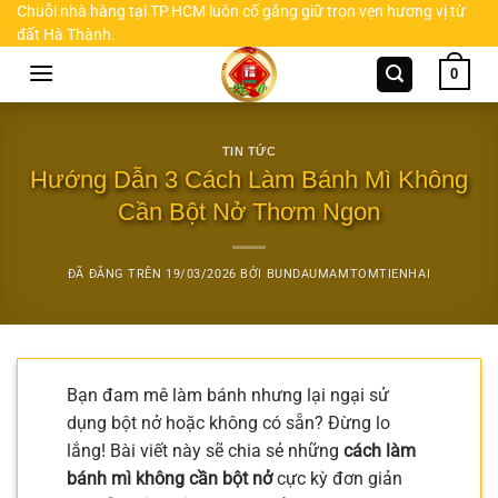
Chuyển
Chuỗi nhà hàng tại TP.HCM luôn cố gắng giữ trọn vẹn hương vị từ
đất Hà Thành.
đến
nội
0
dung
TIN TỨC
Hướng Dẫn 3 Cách Làm Bánh Mì Không
Cần Bột Nở Thơm Ngon
ĐÃ ĐĂNG TRÊN
19/03/2026
BỞI
BUNDAUMAMTOMTIENHAI
Bạn đam mê làm bánh nhưng lại ngại sử
dụng bột nở hoặc không có sẵn? Đừng lo
lắng! Bài viết này sẽ chia sẻ những
cách làm
bánh mì không cần bột nở
cực kỳ đơn giản