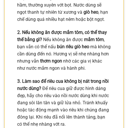
hầm, thường xuyên vớt bọt. Nước dùng sẽ
ngọt thanh tự nhiên từ xương và
giò heo
, hạn
chế dùng quá nhiều hạt nêm hoặc bột ngọt.
2. Nếu không ăn được mắm tôm, có thể thay
thế bằng gì?
Nếu không ăn được
mắm tôm
,
bạn vẫn có thể nấu
bún riêu giò heo
mà không
cần dùng đến nó. Hương vị sẽ nhẹ nhàng hơn
nhưng vẫn
thơm ngon
nhờ các gia vị khác
như nước mắm ngon và hành phi.
3. Làm sao để riêu cua không bị nát trong nồi
nước dùng?
Để riêu cua giữ được hình dáng
đẹp, hãy cho riêu vào nồi nước dùng khi nước
đang sôi lăn tăn và giữ lửa nhỏ. Tránh khuấy
hoặc tác động mạnh vào riêu khi chúng đang
đông lại. Khi riêu đã nổi lên thành tảng, bạn
có thể nhẹ nhàng vớt ra.