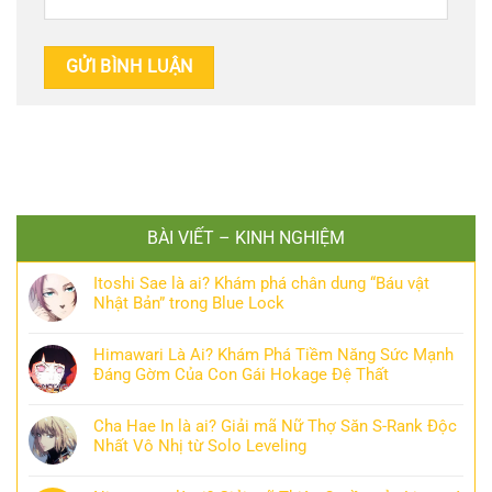
BÀI VIẾT – KINH NGHIỆM
Itoshi Sae là ai? Khám phá chân dung “Báu vật
Nhật Bản” trong Blue Lock
Himawari Là Ai? Khám Phá Tiềm Năng Sức Mạnh
Đáng Gờm Của Con Gái Hokage Đệ Thất
Cha Hae In là ai? Giải mã Nữ Thợ Săn S-Rank Độc
Nhất Vô Nhị từ Solo Leveling