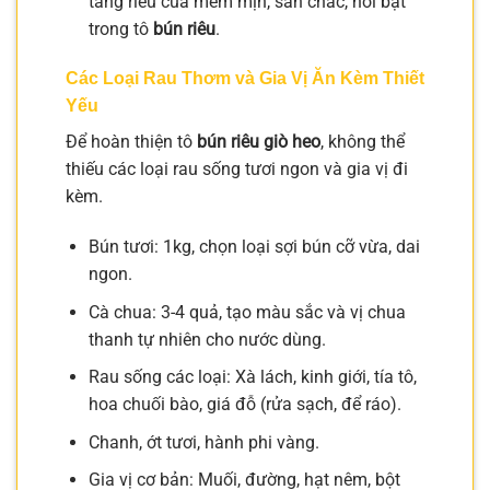
tảng riêu cua mềm mịn, săn chắc, nổi bật
trong tô
bún riêu
.
Các Loại Rau Thơm và Gia Vị Ăn Kèm Thiết
Yếu
Để hoàn thiện tô
bún riêu giò heo
, không thể
thiếu các loại rau sống tươi ngon và gia vị đi
kèm.
Bún tươi: 1kg, chọn loại sợi bún cỡ vừa, dai
ngon.
Cà chua: 3-4 quả, tạo màu sắc và vị chua
thanh tự nhiên cho nước dùng.
Rau sống các loại: Xà lách, kinh giới, tía tô,
hoa chuối bào, giá đỗ (rửa sạch, để ráo).
Chanh, ớt tươi, hành phi vàng.
Gia vị cơ bản: Muối, đường, hạt nêm, bột