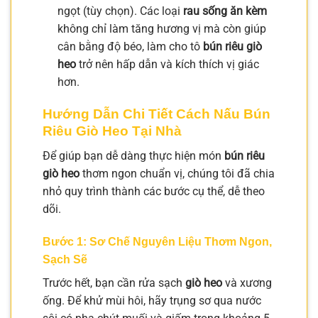
ngọt (tùy chọn). Các loại
rau sống ăn kèm
không chỉ làm tăng hương vị mà còn giúp
cân bằng độ béo, làm cho tô
bún riêu giò
heo
trở nên hấp dẫn và kích thích vị giác
hơn.
Hướng Dẫn Chi Tiết Cách Nấu Bún
Riêu Giò Heo Tại Nhà
Để giúp bạn dễ dàng thực hiện món
bún riêu
giò heo
thơm ngon chuẩn vị, chúng tôi đã chia
nhỏ quy trình thành các bước cụ thể, dễ theo
dõi.
Bước 1: Sơ Chế Nguyên Liệu Thơm Ngon,
Sạch Sẽ
Trước hết, bạn cần rửa sạch
giò heo
và xương
ống. Để khử mùi hôi, hãy trụng sơ qua nước