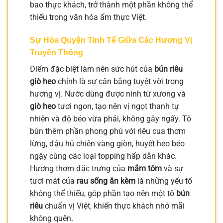
bao thực khách, trở thành một phần không thể
thiếu trong văn hóa ẩm thực Việt.
Sự Hòa Quyện Tinh Tế Giữa Các Hương Vị
Truyền Thống
Điểm đặc biệt làm nên sức hút của
bún riêu
giò heo
chính là sự cân bằng tuyệt vời trong
hương vị. Nước dùng được ninh từ xương và
giò heo
tươi ngon, tạo nên vị ngọt thanh tự
nhiên và độ béo vừa phải, không gây ngấy. Tô
bún thêm phần phong phú với riêu cua thơm
lừng, đậu hũ chiên vàng giòn, huyết heo béo
ngậy cùng các loại topping hấp dẫn khác.
Hương thơm đặc trưng của
mắm tôm
và sự
tươi mát của
rau sống ăn kèm
là những yếu tố
không thể thiếu, góp phần tạo nên một tô
bún
riêu
chuẩn vị Việt, khiến thực khách nhớ mãi
không quên.