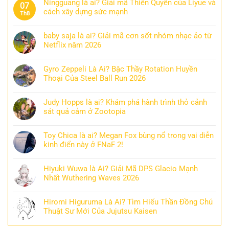
Ningguang là ai? Giải mã Thiên Quyền của Liyue và
07
cách xây dựng sức mạnh
Th8
baby saja là ai? Giải mã cơn sốt nhóm nhạc ảo từ
Netflix năm 2026
Gyro Zeppeli Là Ai? Bậc Thầy Rotation Huyền
Thoại Của Steel Ball Run 2026
Judy Hopps là ai? Khám phá hành trình thỏ cảnh
sát quả cảm ở Zootopia
Toy Chica là ai? Megan Fox bùng nổ trong vai diễn
kinh điển này ở FNaF 2!
Hiyuki Wuwa là Ai? Giải Mã DPS Glacio Mạnh
Nhất Wuthering Waves 2026
Hiromi Higuruma Là Ai? Tìm Hiểu Thần Đồng Chú
Thuật Sư Mới Của Jujutsu Kaisen