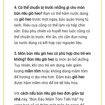
4. Có thể chuẩn bị trước những gì cho món
bún riêu giò heo?
Bạn có thể hầm nước dùng
và
giò heo
trước một ngày, bảo quản trong tủ
lạnh. Riêu cua cũng có thể làm và hấp chín
sẵn. Đậu phụ chiên và huyết heo luộc cũng có
thể chuẩn bị trước. Khi ăn, chỉ cần đun nóng
lại nước dùng và kết hợp các nguyên liệu.
5. Món bún riêu giò heo có phù hợp cho trẻ em
không?
Bún riêu giò heo
là món ăn bổ dưỡng.
Tuy nhiên, khi cho trẻ em dùng, nên giảm
lượng
mắm tôm
hoặc không dùng mắm tôm
để hương vị dịu nhẹ hơn. Đảm bảo
giò heo
được hầm mềm nhừ để trẻ dễ tiêu hóa.
Với
cách nấu bún riêu giò heo đơn giản tại
nhà
này, “Bún Đậu Mắm Tôm Tiến Hải” hy