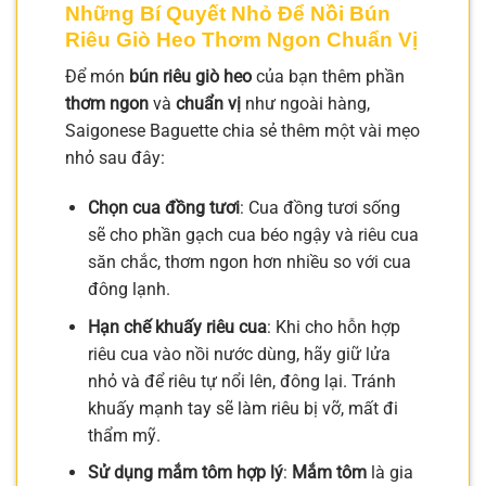
Những Bí Quyết Nhỏ Để Nồi Bún
Riêu Giò Heo Thơm Ngon Chuẩn Vị
Để món
bún riêu giò heo
của bạn thêm phần
thơm ngon
và
chuẩn vị
như ngoài hàng,
Saigonese Baguette chia sẻ thêm một vài mẹo
nhỏ sau đây:
Chọn cua đồng tươi
: Cua đồng tươi sống
sẽ cho phần gạch cua béo ngậy và riêu cua
săn chắc, thơm ngon hơn nhiều so với cua
đông lạnh.
Hạn chế khuấy riêu cua
: Khi cho hỗn hợp
riêu cua vào nồi nước dùng, hãy giữ lửa
nhỏ và để riêu tự nổi lên, đông lại. Tránh
khuấy mạnh tay sẽ làm riêu bị vỡ, mất đi
thẩm mỹ.
Sử dụng mắm tôm hợp lý
:
Mắm tôm
là gia