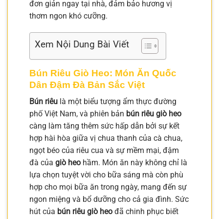
đơn giản ngay tại nhà, đảm bảo hương vị
thơm ngon khó cưỡng.
Xem Nội Dung Bài Viết
Bún Riêu Giò Heo: Món Ăn Quốc
Dân Đậm Đà Bản Sắc Việt
Bún riêu
là một biểu tượng ẩm thực đường
phố Việt Nam, và phiên bản
bún riêu giò heo
càng làm tăng thêm sức hấp dẫn bởi sự kết
hợp hài hòa giữa vị chua thanh của cà chua,
ngọt béo của riêu cua và sự mềm mại, đậm
đà của
giò heo
hầm. Món ăn này không chỉ là
lựa chọn tuyệt vời cho bữa sáng mà còn phù
hợp cho mọi bữa ăn trong ngày, mang đến sự
ngon miệng và bổ dưỡng cho cả gia đình. Sức
hút của
bún riêu giò heo
đã chinh phục biết