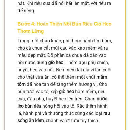
nát. Khi riêu cua đã nổi hết lên mặt, vớt riêu ra
để riêng.
Bước 4: Hoàn Thiện Nồi Bún Riêu Giò Heo
Thơm Lừng
Trong một chảo khác, phi thơm hành tím băm,
cho cà chua cắt múi cau vào xào mềm và ra
màu đẹp mắt. Đổ phần cà chua đã xào vào
nồi nước dùng
giò heo
. Thêm đậu phụ chiên,
huyết heo vào nồi. Nêm nếm lại gia vị lần cuối
cho thật vừa ăn, có thể thêm một chút
mắm
tôm
đã hòa tan để tăng thêm hương vị. Cho
bún tươi vào tô, xếp
giò heo
hầm mềm, riêu
cua, đậu phụ, huyết heo lên trên. Chan
nước
lèo bún riêu
nóng hổi vào tô. Rắc thêm hành
lá, hành phi và thưởng thức cùng các loại
rau
sống ăn kèm
, chanh và ớt tươi tùy thích.