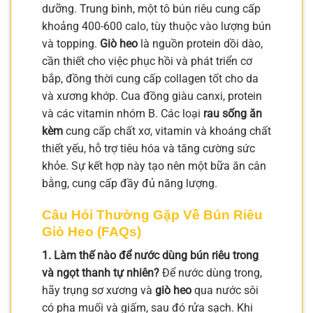
dưỡng. Trung bình, một tô bún riêu cung cấp
khoảng 400-600 calo, tùy thuộc vào lượng bún
và topping.
Giò heo
là nguồn protein dồi dào,
cần thiết cho việc phục hồi và phát triển cơ
bắp, đồng thời cung cấp collagen tốt cho da
và xương khớp. Cua đồng giàu canxi, protein
và các vitamin nhóm B. Các loại
rau sống ăn
kèm
cung cấp chất xơ, vitamin và khoáng chất
thiết yếu, hỗ trợ tiêu hóa và tăng cường sức
khỏe. Sự kết hợp này tạo nên một bữa ăn cân
bằng, cung cấp đầy đủ năng lượng.
Câu Hỏi Thường Gặp Về Bún Riêu
Giò Heo (FAQs)
1. Làm thế nào để nước dùng bún riêu trong
và ngọt thanh tự nhiên?
Để nước dùng trong,
hãy trụng sơ xương và
giò heo
qua nước sôi
có pha muối và giấm, sau đó rửa sạch. Khi