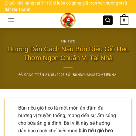
Chuyển
Chuỗi nhà hàng tại TP.HCM luôn cố gắng giữ trọn vẹn hương vị từ
đất Hà Thành.
đến
nội
0
dung
TIN TỨC
Hướng Dẫn Cách Nấu Bún Riêu Giò Heo
Thơm Ngon Chuẩn Vị Tại Nhà
ĐÃ ĐĂNG TRÊN
21/03/2026
BỞI
BUNDAUMAMTOMTIENHAI
Bún riêu giò heo là một món ăn đậm đà
hương vị truyền thống, mang đến sự ấm cúng
cho bữa ăn gia đình. Bài viết này sẽ hướng
dẫn bạn cách chế biến món
bún riêu giò heo