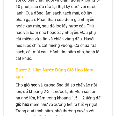
sôi có pha chút muối và giấm trong khoảng 5-
10 phút, sau đó rửa lại thật kỹ dưới vòi nước
lạnh. Cua đồng làm sạch, tách mai, gỡ lấy
phần gạch. Phần thân cua đem giã nhuyễn
hoặc xay mịn, sau đó lọc lấy nước cốt. Thịt
nạc vai băm nhỏ hoặc xay nhuyễn. Đậu phụ
cắt miếng vừa ăn và chiên vàng đều. Huyết
heo luộc chín, cắt miếng vuông. Cà chua rửa
sạch, cắt múi cau. Hành tím băm nhỏ, hành lá
cắt khúc.
Bước 2: Hầm Nước Dùng Giò Heo Ngọt
Lịm
Cho
giò heo
và xương ống đã sơ chế vào nồi
lớn, đổ khoảng 2-3 lít nước lạnh. Đun sôi rồi
hạ nhỏ lửa, hầm trong khoảng 1.5 – 2 tiếng để
giò heo
mềm nhừ và xương tiết ra hết vị ngọt.
Trong quá trình hầm, nhớ thường xuyên vớt