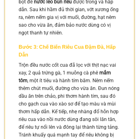
bọt để
nước lèo bún riêu
được trong và hấp
dẫn. Sau khi hầm đủ thời gian, vớt xương ống
ra, nêm nếm gia vị với muối, đường, hạt nêm
sao cho vừa ăn, đảm bảo nước dùng có vị
ngọt thanh tự nhiên.
Bước 3: Chế Biến Riêu Cua Đậm Đà, Hấp
Dẫn
Trộn đều nước cốt cua đã lọc với thịt nạc vai
xay, 2 quả trứng gà, 1 muỗng cà phê
mắm
tôm
, một ít tiêu và hành tím băm. Nêm nếm
thêm chút muối, đường cho vừa ăn. Đun nóng
dầu ăn trên chảo, phi thơm hành tím, sau đó
cho gạch cua vào xào sơ để tạo màu và mùi
thơm hấp dẫn. Kế tiếp, nhẹ nhàng đổ hỗn hợp
riêu cua vào nồi nước dùng đang sôi lăn tăn,
để riêu tự nổi lên và đông lại thành từng tảng.
Tránh khuấy quá mạnh tay để riêu không bị