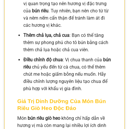
vị quan trọng tạo nên hương vị đặc trưng
của
bún riêu
. Tuy nhiên, bạn nên cho từ từ
và nêm nếm cẩn thận để tránh làm át đi
các hương vị khác.
Thêm chả lụa, chả cua
: Bạn có thể tăng
thêm sự phong phú cho tô bún bằng cách
thêm chả lụa hoặc chả cua viên.
Điều chỉnh độ chua
: Vị chua thanh của
bún
riêu
chủ yếu đến từ cà chua, có thể thêm
chút me hoặc giấm bỗng nếu muốn. Hãy
điều chỉnh lượng nguyên liệu tạo chua để
phù hợp với khẩu vị gia đình.
Giá Trị Dinh Dưỡng Của Món Bún
Riêu Giò Heo Độc Đáo
Món
bún riêu giò heo
không chỉ hấp dẫn về
hương vị mà còn mang lại nhiều lợi ích dinh