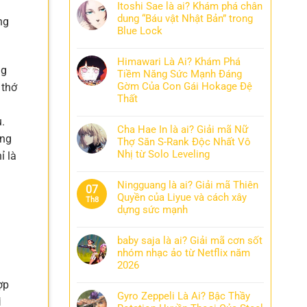
Itoshi Sae là ai? Khám phá chân
dung “Báu vật Nhật Bản” trong
ng
Blue Lock
Himawari Là Ai? Khám Phá
ng
Tiềm Năng Sức Mạnh Đáng
Gờm Của Con Gái Hokage Đệ
 thớ
Thất
.
Cha Hae In là ai? Giải mã Nữ
ồng
Thợ Săn S-Rank Độc Nhất Vô
Nhị từ Solo Leveling
ỉ là
Ningguang là ai? Giải mã Thiên
07
Quyền của Liyue và cách xây
Th8
dựng sức mạnh
baby saja là ai? Giải mã cơn sốt
nhóm nhạc ảo từ Netflix năm
2026
ợp
Gyro Zeppeli Là Ai? Bậc Thầy
i