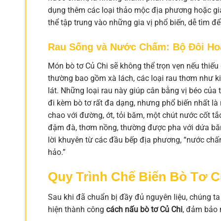
dụng thêm các loại thảo mộc địa phương hoặc gia 
thể tập trung vào những gia vị phổ biến, dễ tìm
Rau Sống và Nước Chấm: Bộ Đôi Ho
Món bò tơ Củ Chi sẽ không thể trọn vẹn nếu thiế
thường bao gồm xà lách, các loại rau thơm như kin
lát. Những loại rau này giúp cân bằng vị béo củ
đi kèm bò tơ rất đa dạng, nhưng phổ biến nhất
chao với đường, ớt, tỏi băm, một chút nước cốt 
đậm đà, thơm nồng, thường được pha với dứa băm, 
lời khuyên từ các đầu bếp địa phương, “nước chấm
hảo.”
Quy Trình Chế Biến Bò Tơ C
Sau khi đã chuẩn bị đầy đủ nguyên liệu, chúng ta
hiện thành công
cách nấu bò tơ Củ Chi
, đảm bảo 