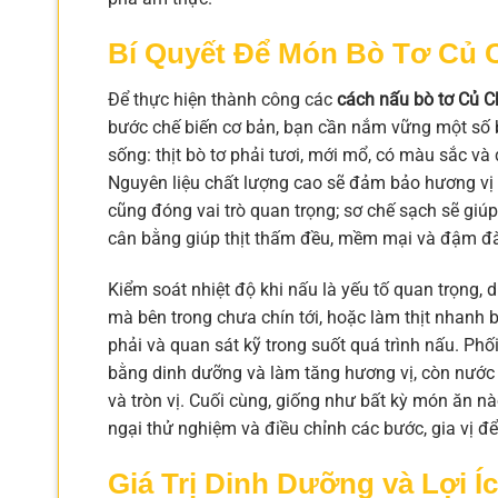
Bí Quyết Để Món Bò Tơ Củ 
Để thực hiện thành công các
cách nấu bò tơ Củ C
bước chế biến cơ bản, bạn cần nắm vững một số bí
sống: thịt bò tơ phải tươi, mới mổ, có màu sắc và
Nguyên liệu chất lượng cao sẽ đảm bảo hương vị t
cũng đóng vai trò quan trọng; sơ chế sạch sẽ giúp l
cân bằng giúp thịt thấm đều, mềm mại và đậm đ
Kiểm soát nhiệt độ khi nấu là yếu tố quan trọng, 
mà bên trong chưa chín tới, hoặc làm thịt nhanh bị
phải và quan sát kỹ trong suốt quá trình nấu. Phố
bằng dinh dưỡng và làm tăng hương vị, còn nước
và tròn vị. Cuối cùng, giống như bất kỳ món ăn n
ngại thử nghiệm và điều chỉnh các bước, gia vị đ
Giá Trị Dinh Dưỡng và Lợi Í