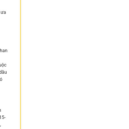
 ưa
than
huộc
 dầu
có
n
15-
,