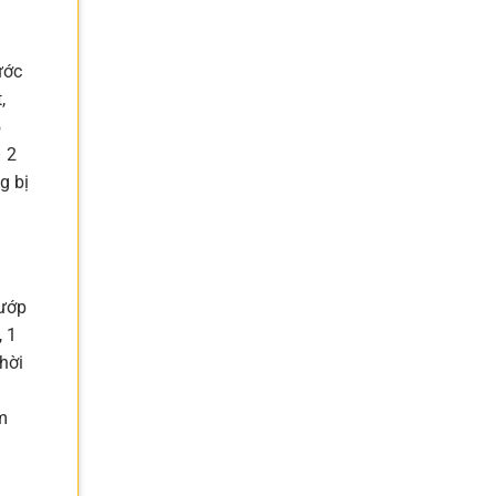
ước
,
5
– 2
g bị
 ướp
 1
hời
m