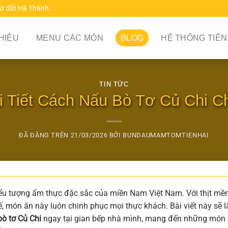
từ đất Hà Thành.
THIỆU
MENU CÁC MÓN
BLOG
HỆ THỐNG TIẾN
TIN TỨC
 Tiết Cách Nấu Bò Tơ Củ Chi Ch
ĐÃ ĐĂNG TRÊN
21/03/2026
BỞI
BUNDAUMAMTOMTIENHAI
 biểu tượng ẩm thực đặc sắc của miền Nam Việt Nam. Với thịt m
tế, món ăn này luôn chinh phục mọi thực khách. Bài viết này sẽ l
ò tơ Củ Chi
ngay tại gian bếp nhà mình, mang đến những món