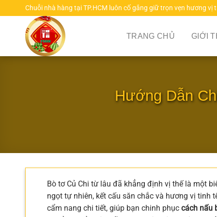
Chuyển
Chuỗi nhà hàng tại TP.HCM luôn cố gắng giữ trọn vẹn hương vị 
đến
nội
TRANG CHỦ
GIỚI 
dung
Hướng Dẫn Chi
Bò tơ Củ Chi từ lâu đã khẳng định vị thế là một
ngọt tự nhiên, kết cấu săn chắc và hương vị tinh 
cẩm nang chi tiết, giúp bạn chinh phục
cách nấu b