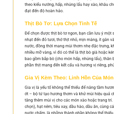
theo kiểu nướng, hấp, nhúng lẩu hay xào, khâu 
đạt đến độ hoàn hảo.
Thịt Bò Tơ: Lựa Chọn Tinh Tế
Để chọn được thịt bò tơ ngon, bạn cần lưu ý một
nhạt đến đỏ tươi, thớ thịt nhỏ, mịn màng, ít gân v
nước, đồng thời mang mùi thơm nhẹ đặc trưng, kh
nhiều mỡ vàng, vì đó có thể là thịt bò già hoặc 
bao gồm bắp bò (cho món hấp, nhúng lẩu), thăn 
phần thịt mang đến kết cấu và hương vị riêng, ph
Gia Vị Kèm Theo: Linh Hồn Của Món
Gia vị là yếu tố không thể thiếu để nâng tầm hương
ớt – bộ tứ tạo hương thơm và khử mùi hiệu quả c
tăng thêm mùi vị cho các món xào hoặc trang trí.
chọn), hạt nêm, tiêu xay, dầu hào, dầu ăn, cùng 
nước chấm, là những thành phần không thể thiế