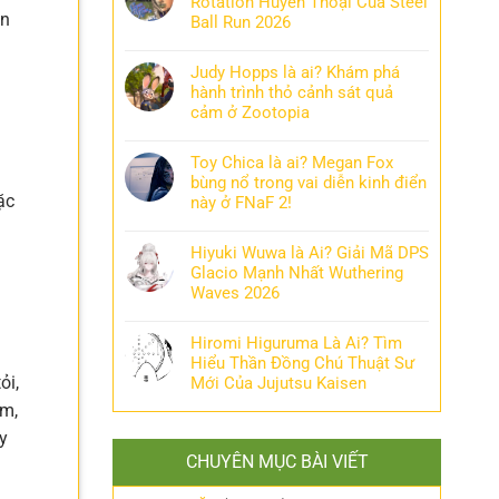
Rotation Huyền Thoại Của Steel
ăn
Ball Run 2026
Judy Hopps là ai? Khám phá
hành trình thỏ cảnh sát quả
cảm ở Zootopia
Toy Chica là ai? Megan Fox
bùng nổ trong vai diễn kinh điển
ặc
này ở FNaF 2!
Hiyuki Wuwa là Ai? Giải Mã DPS
Glacio Mạnh Nhất Wuthering
Waves 2026
Hiromi Higuruma Là Ai? Tìm
Hiểu Thần Đồng Chú Thuật Sư
ỏi,
Mới Của Jujutsu Kaisen
ơm,
y
CHUYÊN MỤC BÀI VIẾT