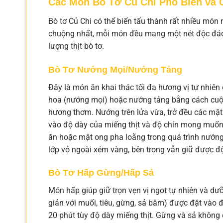
Các Món Bò Tơ Củ Chi Phổ Biến và 
Bò tơ Củ Chi có thể biến tấu thành rất nhiều mó
chuộng nhất, mỗi món đều mang một nét độc đáo
lượng thịt bò tơ.
Bò Tơ Nướng Mọi/Nướng Tảng
Đây là món ăn khai thác tối đa hương vị tự nhiên c
hoa (nướng mọi) hoặc nướng tảng bằng cách cuộn 
hương thơm. Nướng trên lửa vừa, trở đều các mặt 
vào độ dày của miếng thịt và độ chín mong muốn. 
ăn hoặc mật ong pha loãng trong quá trình nướn
lớp vỏ ngoài xém vàng, bên trong vẫn giữ được 
Bò Tơ Hấp Gừng/Hấp Sả
Món hấp giúp giữ trọn vẹn vị ngọt tự nhiên và dưỡ
giản với muối, tiêu, gừng, sả băm) được đặt vào đ
20 phút tùy độ dày miếng thịt. Gừng và sả không 