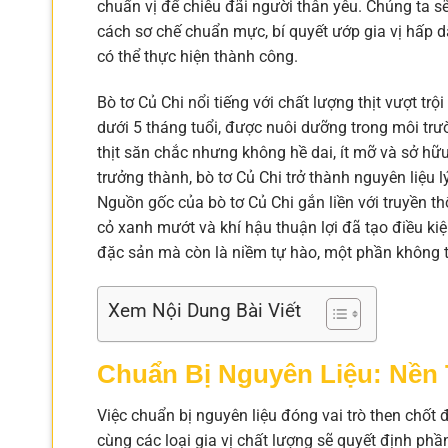
chuẩn vị để chiêu đãi người thân yêu. Chúng ta 
cách sơ chế chuẩn mực, bí quyết ướp gia vị hấp 
có thể thực hiện thành công.
Bò tơ Củ Chi nổi tiếng với chất lượng thịt vượt t
dưới 5 tháng tuổi, được nuôi dưỡng trong môi trườ
thịt săn chắc nhưng không hề dai, ít mỡ và sở hữu 
trưởng thành, bò tơ Củ Chi trở thành nguyên liệu l
Nguồn gốc của bò tơ Củ Chi gắn liền với truyền t
cỏ xanh mướt và khí hậu thuận lợi đã tạo điều kiệ
đặc sản mà còn là niềm tự hào, một phần không th
Xem Nội Dung Bài Viết
Chuẩn Bị Nguyên Liệu: Nền
Việc chuẩn bị nguyên liệu đóng vai trò then chốt 
cùng các loại gia vị chất lượng sẽ quyết định ph