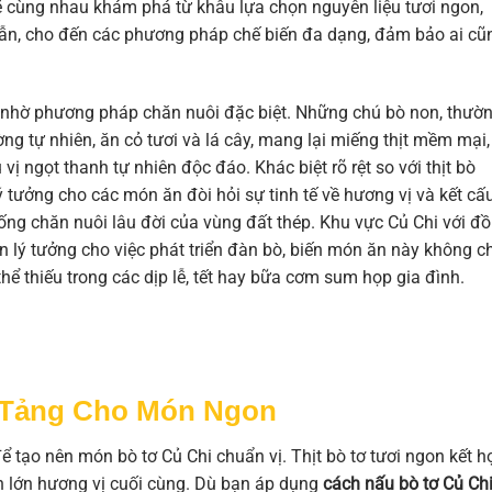
sẽ cùng nhau khám phá từ khâu lựa chọn nguyên liệu tươi ngon,
dẫn, cho đến các phương pháp chế biến đa dạng, đảm bảo ai cũ
rội nhờ phương pháp chăn nuôi đặc biệt. Những chú bò non, thườ
ng tự nhiên, ăn cỏ tươi và lá cây, mang lại miếng thịt mềm mại,
vị ngọt thanh tự nhiên độc đáo. Khác biệt rõ rệt so với thịt bò
ý tưởng cho các món ăn đòi hỏi sự tinh tế về hương vị và kết cấu
hống chăn nuôi lâu đời của vùng đất thép. Khu vực Củ Chi với đ
n lý tưởng cho việc phát triển đàn bò, biến món ăn này không ch
ể thiếu trong các dịp lễ, tết hay bữa cơm sum họp gia đình.
 Tảng Cho Món Ngon
để tạo nên món bò tơ Củ Chi chuẩn vị. Thịt bò tơ tươi ngon kết h
ần lớn hương vị cuối cùng. Dù bạn áp dụng
cách nấu bò tơ Củ Ch