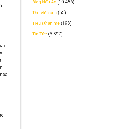
(10.456)
Blog Nấu Ăn
ó
(65)
Thư viện ảnh
(193)
Tiểu sử anime
(5.397)
Tin Tức
hái
ấm
ừ
ặn
Theo
ực