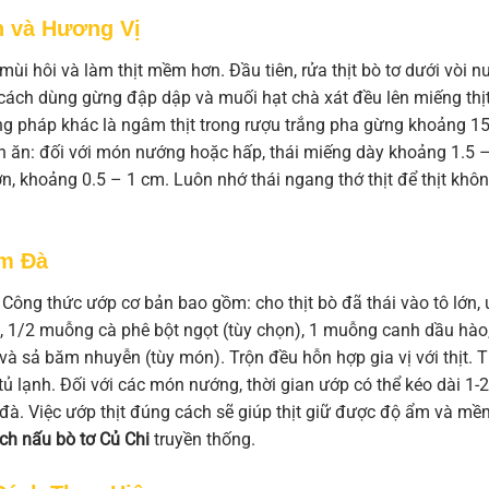
h và Hương Vị
 mùi hôi và làm thịt mềm hơn. Đầu tiên, rửa thịt bò tơ dưới vòi n
 cách dùng gừng đập dập và muối hạt chà xát đều lên miếng thịt
ơng pháp khác là ngâm thịt trong rượu trắng pha gừng khoảng 1
món ăn: đối với món nướng hoặc hấp, thái miếng dày khoảng 1.5 
n, khoảng 0.5 – 1 cm. Luôn nhớ thái ngang thớ thịt để thịt khôn
ậm Đà
. Công thức ướp cơ bản bao gồm: cho thịt bò đã thái vào tô lớn,
 1/2 muỗng cà phê bột ngọt (tùy chọn), 1 muỗng canh dầu hào,
và sả băm nhuyễn (tùy món). Trộn đều hỗn hợp gia vị với thịt. T
tủ lạnh. Đối với các món nướng, thời gian ướp có thể kéo dài 1-2
à. Việc ướp thịt đúng cách sẽ giúp thịt giữ được độ ẩm và mề
ch nấu bò tơ Củ Chi
truyền thống.