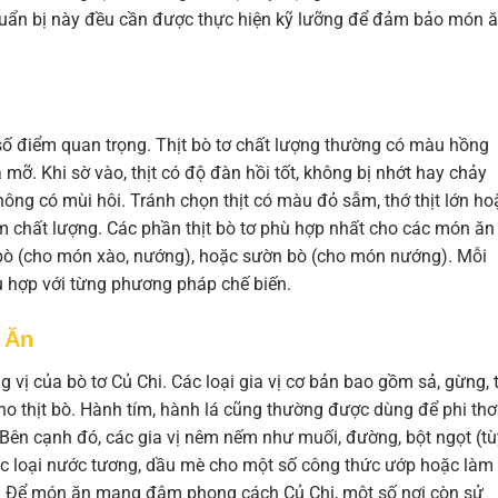
chuẩn bị này đều cần được thực hiện kỹ lưỡng để đảm bảo món 
 số điểm quan trọng. Thịt bò tơ chất lượng thường có màu hồng
à mỡ. Khi sờ vào, thịt có độ đàn hồi tốt, không bị nhớt hay chảy
ông có mùi hôi. Tránh chọn thịt có màu đỏ sẫm, thớ thịt lớn ho
kém chất lượng. Các phần thịt bò tơ phù hợp nhất cho các món ăn
bò (cho món xào, nướng), hoặc sườn bò (cho món nướng). Mỗi
ù hợp với từng phương pháp chế biến.
 Ăn
 vị của bò tơ Củ Chi. Các loại gia vị cơ bản bao gồm sả, gừng, t
ho thịt bò. Hành tím, hành lá cũng thường được dùng để phi th
 Bên cạnh đó, các gia vị nêm nếm như muối, đường, bột ngọt (tù
các loại nước tương, dầu mè cho một số công thức ướp hoặc làm
u. Để món ăn mang đậm phong cách Củ Chi, một số nơi còn sử