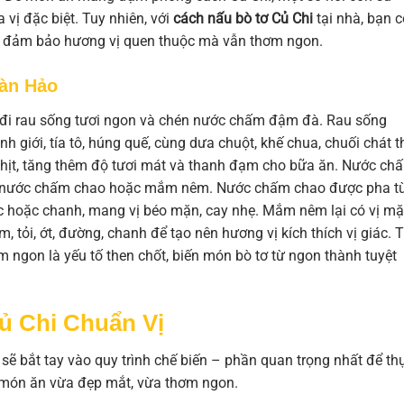
vị đặc biệt. Tuy nhiên, với
cách nấu bò tơ Củ Chi
tại nhà, bạn c
 để đảm bảo hương vị quen thuộc mà vẫn thơm ngon.
àn Hảo
u đi rau sống tươi ngon và chén nước chấm đậm đà. Rau sống
h giới, tía tô, húng quế, cùng dưa chuột, khế chua, chuối chát t
a thịt, tăng thêm độ tươi mát và thanh đạm cho bữa ăn. Nước ch
 là nước chấm chao hoặc mắm nêm. Nước chấm chao được pha t
tắc hoặc chanh, mang vị béo mặn, cay nhẹ. Mắm nêm lại có vị m
tỏi, ớt, đường, chanh để tạo nên hương vị kích thích vị giác. 
 ngon là yếu tố then chốt, biến món bò tơ từ ngon thành tuyệt
ủ Chi Chuẩn Vị
 sẽ bắt tay vào quy trình chế biến – phần quan trọng nhất để th
món ăn vừa đẹp mắt, vừa thơm ngon.