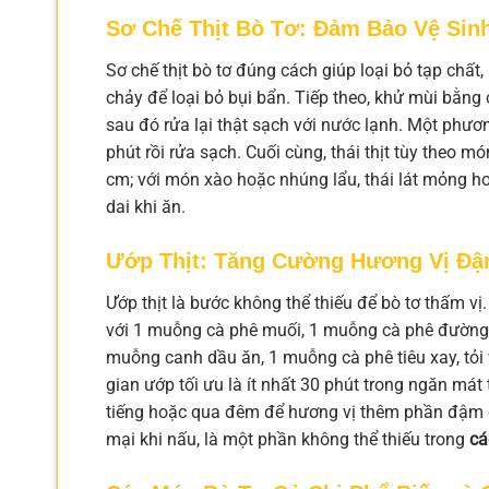
Sơ Chế Thịt Bò Tơ: Đảm Bảo Vệ Sin
Sơ chế thịt bò tơ đúng cách giúp loại bỏ tạp chất,
chảy để loại bỏ bụi bẩn. Tiếp theo, khử mùi bằng
sau đó rửa lại thật sạch với nước lạnh. Một phư
phút rồi rửa sạch. Cuối cùng, thái thịt tùy theo 
cm; với món xào hoặc nhúng lẩu, thái lát mỏng hơ
dai khi ăn.
Ướp Thịt: Tăng Cường Hương Vị Đ
Ướp thịt là bước không thể thiếu để bò tơ thấm vị
với 1 muỗng cà phê muối, 1 muỗng cà phê đường,
muỗng canh dầu ăn, 1 muỗng cà phê tiêu xay, tỏi 
gian ướp tối ưu là ít nhất 30 phút trong ngăn mát 
tiếng hoặc qua đêm để hương vị thêm phần đậm đ
mại khi nấu, là một phần không thể thiếu trong
cá