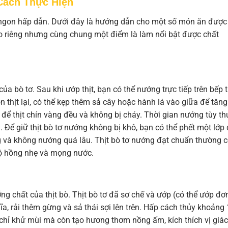
Cách Thực Hiện
n ngon hấp dẫn. Dưới đây là hướng dẫn cho một số món ăn được
 riêng nhưng cùng chung một điểm là làm nổi bật được chất
ủa bò tơ. Sau khi ướp thịt, bạn có thể nướng trực tiếp trên bếp 
thịt lại, có thể kẹp thêm sả cây hoặc hành lá vào giữa để tăng
để thịt chín vàng đều và không bị cháy. Thời gian nướng tùy t
Để giữ thịt bò tơ nướng không bị khô, bạn có thể phết một lớp
g và không nướng quá lâu. Thịt bò tơ nướng đạt chuẩn thường 
độ hồng nhẹ và mọng nước.
ng chất của thịt bò. Thịt bò tơ đã sơ chế và ướp (có thể ướp đơ
ĩa, rải thêm gừng và sả thái sợi lên trên. Hấp cách thủy khoảng 
chỉ khử mùi mà còn tạo hương thơm nồng ấm, kích thích vị giác