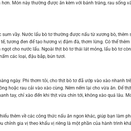
óa hơn. Món này thường được ăn kèm với bánh tráng, rau sống v
ệc sum vầy. Nước lẩu bò tơ thường được nấu từ xương bò, thêm 
a tế, tương đen để tạo hương vị đậm đà, thơm lừng. Có thể thêm
gọt cho nước lẩu. Ngoài thịt bò tơ thái lát mỏng, lẩu bò tơ cò
 nấm các loại, đậu bắp, bún tươi.
àng ngày. Phi thơm tỏi, cho thịt bò tơ đã ướp vào xào nhanh tr
chuông hoặc rau cải vào xào cùng. Nêm nếm lại cho vừa ăn. Để thị
nhanh tay, chỉ xào đến khi thịt vừa chín tới, không xào quá lâu. M
hiểu thêm về các công thức nấu ăn ngon khác, giúp bạn làm p
u chỉnh gia vị theo khẩu vị riêng là một phần của hành trình k