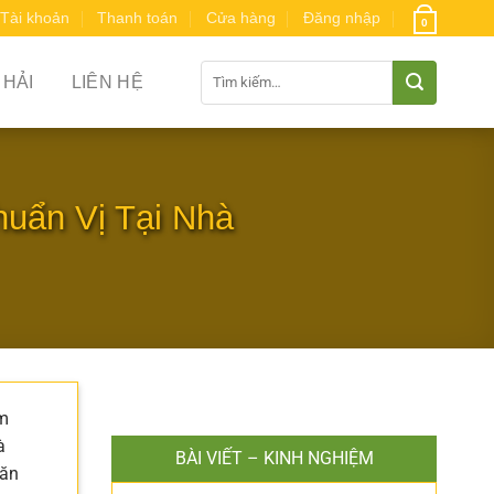
Tài khoản
Thanh toán
Cửa hàng
Đăng nhập
0
Tìm
 HẢI
LIÊN HỆ
kiếm:
uẩn Vị Tại Nhà
ềm
à
BÀI VIẾT – KINH NGHIỆM
 ăn