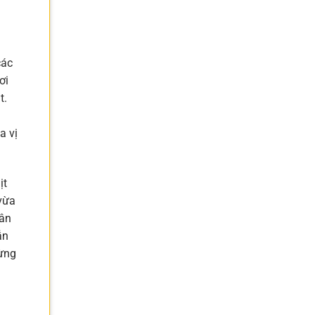
các
ơi
t.
a vị
ịt
 vừa
cân
ẫn
Đừng