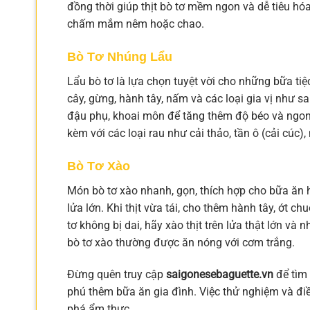
đồng thời giúp thịt bò tơ mềm ngon và dễ tiêu h
chấm mắm nêm hoặc chao.
Bò Tơ Nhúng Lẩu
Lẩu bò tơ là lựa chọn tuyệt vời cho những bữa ti
cây, gừng, hành tây, nấm và các loại gia vị như s
đậu phụ, khoai môn để tăng thêm độ béo và ngon n
kèm với các loại rau như cải thảo, tần ô (cải cúc),
Bò Tơ Xào
Món bò tơ xào nhanh, gọn, thích hợp cho bữa ăn h
lửa lớn. Khi thịt vừa tái, cho thêm hành tây, ớt 
tơ không bị dai, hãy xào thịt trên lửa thật lớn và 
bò tơ xào thường được ăn nóng với cơm trắng.
Đừng quên truy cập
saigonesebaguette.vn
để tìm 
phú thêm bữa ăn gia đình. Việc thử nghiệm và điề
phá ẩm thực.