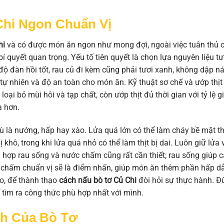
Chi Ngon Chuẩn Vị
hi
và có được món ăn ngon như mong đợi, ngoài việc tuân thủ 
 quyết quan trọng. Yếu tố tiên quyết là chọn lựa nguyên liệu tư
 độ đàn hồi tốt, rau củ đi kèm cũng phải tươi xanh, không dập ná
ự nhiên và độ an toàn cho món ăn. Kỹ thuật sơ chế và ướp thịt
oại bỏ mùi hôi và tạp chất, còn ướp thịt đủ thời gian với tỷ lệ gi
à hơn.
dù là nướng, hấp hay xào. Lửa quá lớn có thể làm cháy bề mặt th
 khô, trong khi lửa quá nhỏ có thể làm thịt bị dai. Luôn giữ lửa
i hợp rau sống và nước chấm cũng rất cần thiết; rau sống giúp 
 chấm chuẩn vị sẽ là điểm nhấn, giúp món ăn thêm phần hấp d
ào, để thành thạo
cách nấu bò tơ Củ Chi
đòi hỏi sự thực hành. 
ể tìm ra công thức phù hợp nhất với mình.
ch Của Bò Tơ