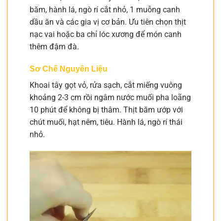
băm, hành lá, ngò rí cắt nhỏ, 1 muỗng canh
dầu ăn và các gia vị cơ bản. Ưu tiên chọn thịt
nạc vai hoặc ba chỉ lóc xương để món canh
thêm đậm đà.
Sơ Chế Nguyên Liệu
Khoai tây gọt vỏ, rửa sạch, cắt miếng vuông
khoảng 2-3 cm rồi ngâm nước muối pha loãng
10 phút để không bị thâm. Thịt băm ướp với
chút muối, hạt nêm, tiêu. Hành lá, ngò rí thái
nhỏ.