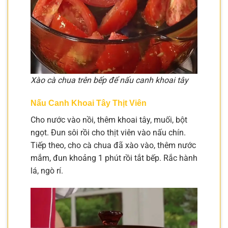
Xào cà chua trên bếp để nấu canh khoai tây
Nấu Canh Khoai Tây Thịt Viên
Cho nước vào nồi, thêm khoai tây, muối, bột
ngọt. Đun sôi rồi cho thịt viên vào nấu chín.
Tiếp theo, cho cà chua đã xào vào, thêm nước
mắm, đun khoảng 1 phút rồi tắt bếp. Rắc hành
lá, ngò rí.