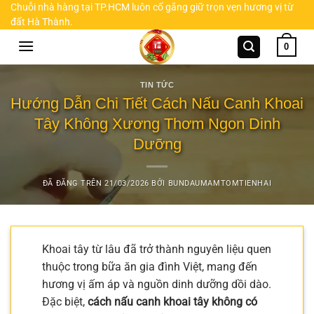
Chuyển
Chuỗi nhà hàng tại TP.HCM luôn cố gắng giữ trọn vẹn hương vị từ
đất Hà Thành.
đến
nội
0
dung
TIN TỨC
Hướng Dẫn Chi Tiết Cách Nấu Canh Khoai
Tây Không Xương Thơm Ngon Dinh
Dưỡng
ĐÃ ĐĂNG TRÊN
21/03/2026
BỞI
BUNDAUMAMTOMTIENHAI
Khoai tây từ lâu đã trở thành nguyên liệu quen
thuộc trong bữa ăn gia đình Việt, mang đến
hương vị ấm áp và nguồn dinh dưỡng dồi dào.
Đặc biệt,
cách nấu canh khoai tây không có