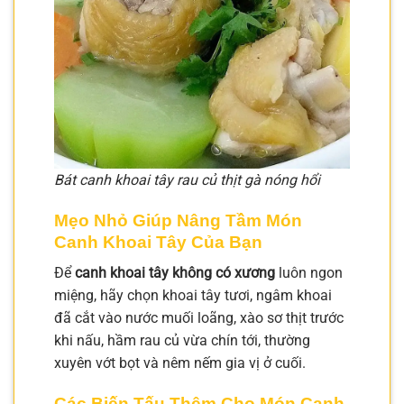
Bát canh khoai tây rau củ thịt gà nóng hổi
Mẹo Nhỏ Giúp Nâng Tầm Món
Canh Khoai Tây Của Bạn
Để
canh khoai tây không có xương
luôn ngon
miệng, hãy chọn khoai tây tươi, ngâm khoai
đã cắt vào nước muối loãng, xào sơ thịt trước
khi nấu, hầm rau củ vừa chín tới, thường
xuyên vớt bọt và nêm nếm gia vị ở cuối.
Các Biến Tấu Thêm Cho Món Canh