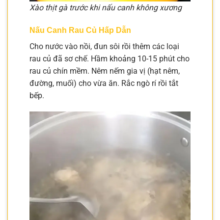
Xào thịt gà trước khi nấu canh không xương
Nấu Canh Rau Củ Hấp Dẫn
Cho nước vào nồi, đun sôi rồi thêm các loại
rau củ đã sơ chế. Hầm khoảng 10-15 phút cho
rau củ chín mềm. Nêm nếm gia vị (hạt nêm,
đường, muối) cho vừa ăn. Rắc ngò rí rồi tắt
bếp.