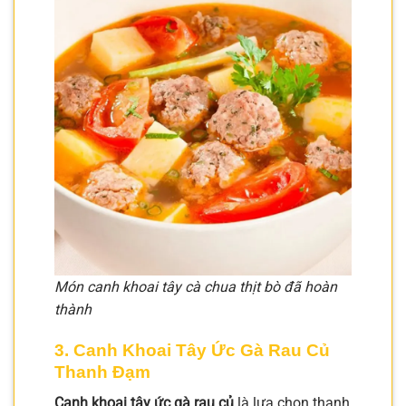
Món canh khoai tây cà chua thịt bò đã hoàn
thành
3. Canh Khoai Tây Ức Gà Rau Củ
Thanh Đạm
Canh khoai tây ức gà rau củ
là lựa chọn thanh