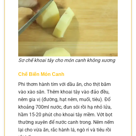
Sơ chế khoai tây cho món canh không xương
Chế Biến Món Canh
Phi thơm hành tím với dầu ăn, cho thịt băm
vào xào săn. Thêm khoai tây vào đảo đều,
nêm gia vị (đường, hạt nêm, muối, tiêu). Đổ
khoảng 700ml nước, đun sôi rồi hạ nhỏ lửa,
hầm 15-20 phút cho khoai tây mềm. Vớt bọt
thường xuyên để nước canh trong. Nêm nếm
lại cho vừa ăn, rắc hành lá, ngò rí và tiêu rồi