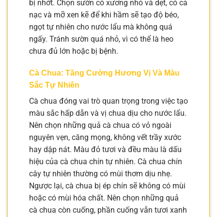
bị nhớt. Chọn sườn có xương nhỏ và dẹt, có cả
nạc và mỡ xen kẽ để khi hầm sẽ tạo độ béo,
ngọt tự nhiên cho nước lẩu mà không quá
ngấy. Tránh sườn quá nhỏ, vì có thể là heo
chưa đủ lớn hoặc bị bệnh.
Cà Chua: Tăng Cường Hương Vị Và Màu
Sắc Tự Nhiên
Cà chua đóng vai trò quan trọng trong việc tạo
màu sắc hấp dẫn và vị chua dịu cho nước lẩu.
Nên chọn những quả cà chua có vỏ ngoài
nguyên vẹn, căng mọng, không vết trầy xước
hay dập nát. Màu đỏ tươi và đều màu là dấu
hiệu của cà chua chín tự nhiên. Cà chua chín
cây tự nhiên thường có mùi thơm dịu nhẹ.
Ngược lại, cà chua bị ép chín sẽ không có mùi
hoặc có mùi hóa chất. Nên chọn những quả
cà chua còn cuống, phần cuống vẫn tươi xanh