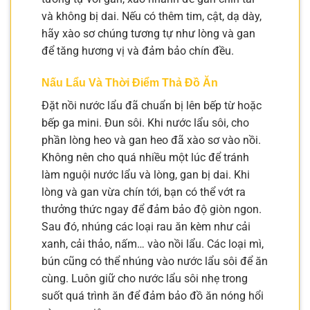
và không bị dai. Nếu có thêm tim, cật, dạ dày,
hãy xào sơ chúng tương tự như lòng và gan
để tăng hương vị và đảm bảo chín đều.
Nấu Lẩu Và Thời Điểm Thả Đồ Ăn
Đặt nồi nước lẩu đã chuẩn bị lên bếp từ hoặc
bếp ga mini. Đun sôi. Khi nước lẩu sôi, cho
phần lòng heo và gan heo đã xào sơ vào nồi.
Không nên cho quá nhiều một lúc để tránh
làm nguội nước lẩu và lòng, gan bị dai. Khi
lòng và gan vừa chín tới, bạn có thể vớt ra
thưởng thức ngay để đảm bảo độ giòn ngon.
Sau đó, nhúng các loại rau ăn kèm như cải
xanh, cải thảo, nấm… vào nồi lẩu. Các loại mì,
bún cũng có thể nhúng vào nước lẩu sôi để ăn
cùng. Luôn giữ cho nước lẩu sôi nhẹ trong
suốt quá trình ăn để đảm bảo đồ ăn nóng hổi