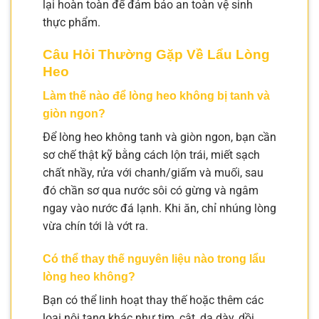
lại hoàn toàn để đảm bảo an toàn vệ sinh
thực phẩm.
Câu Hỏi Thường Gặp Về Lẩu Lòng
Heo
Làm thế nào để lòng heo không bị tanh và
giòn ngon?
Để lòng heo không tanh và giòn ngon, bạn cần
sơ chế thật kỹ bằng cách lộn trái, miết sạch
chất nhầy, rửa với chanh/giấm và muối, sau
đó chần sơ qua nước sôi có gừng và ngâm
ngay vào nước đá lạnh. Khi ăn, chỉ nhúng lòng
vừa chín tới là vớt ra.
Có thể thay thế nguyên liệu nào trong lẩu
lòng heo không?
Bạn có thể linh hoạt thay thế hoặc thêm các
loại nội tạng khác như tim, cật, dạ dày, dồi