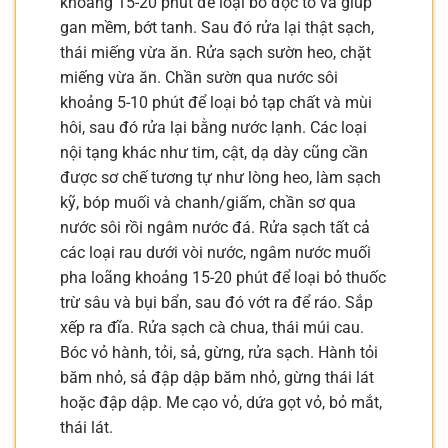
khoảng 15-20 phút để loại bỏ độc tố và giúp
gan mềm, bớt tanh. Sau đó rửa lại thật sạch,
thái miếng vừa ăn. Rửa sạch sườn heo, chặt
miếng vừa ăn. Chần sườn qua nước sôi
khoảng 5-10 phút để loại bỏ tạp chất và mùi
hôi, sau đó rửa lại bằng nước lạnh. Các loại
nội tạng khác như tim, cật, dạ dày cũng cần
được sơ chế tương tự như lòng heo, làm sạch
kỹ, bóp muối và chanh/giấm, chần sơ qua
nước sôi rồi ngâm nước đá. Rửa sạch tất cả
các loại rau dưới vòi nước, ngâm nước muối
pha loãng khoảng 15-20 phút để loại bỏ thuốc
trừ sâu và bụi bẩn, sau đó vớt ra để ráo. Sắp
xếp ra đĩa. Rửa sạch cà chua, thái múi cau.
Bóc vỏ hành, tỏi, sả, gừng, rửa sạch. Hành tỏi
băm nhỏ, sả đập dập băm nhỏ, gừng thái lát
hoặc đập dập. Me cạo vỏ, dứa gọt vỏ, bỏ mắt,
thái lát.