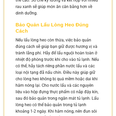
thể cao. Sơ chế kỹ lưỡng và kết hợp với nhiều
rau xanh sẽ giúp món ăn cân bằng hơn về
dinh dưỡng.
Bảo Quản Lẩu Lòng Heo Đúng
Cách
Nếu lẩu lòng heo còn thừa, việc bảo quản
đúng cách sẽ giúp bạn giữ được hương vị và
tránh lãng phí. Hãy để lẩu nguội hoàn toàn ở
nhiệt độ phòng trước khi cho vào tủ lạnh. Nếu
có thể, hãy tách riêng phần nước lẩu và các
loại nội tạng đã nấu chín. Điều này giúp giữ
cho lòng heo không bị quá mềm hoặc dai khi
hâm nóng lại. Cho nước lẩu và các nguyên
liệu vào hộp đựng thực phẩm có nắp đậy kín,
sau đó bảo quản trong ngăn mát tủ lạnh. Lẩu
lòng heo có thể bảo quản trong tủ lạnh
khoảng 1-2 ngày. Khi hâm nóng, nên đun sôi