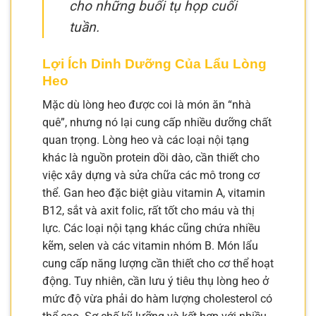
cho những buổi tụ họp cuối
tuần.
Lợi Ích Dinh Dưỡng Của Lẩu Lòng
Heo
Mặc dù lòng heo được coi là món ăn “nhà
quê”, nhưng nó lại cung cấp nhiều dưỡng chất
quan trọng. Lòng heo và các loại nội tạng
khác là nguồn protein dồi dào, cần thiết cho
việc xây dựng và sửa chữa các mô trong cơ
thể. Gan heo đặc biệt giàu vitamin A, vitamin
B12, sắt và axit folic, rất tốt cho máu và thị
lực. Các loại nội tạng khác cũng chứa nhiều
kẽm, selen và các vitamin nhóm B. Món lẩu
cung cấp năng lượng cần thiết cho cơ thể hoạt
động. Tuy nhiên, cần lưu ý tiêu thụ lòng heo ở
mức độ vừa phải do hàm lượng cholesterol có