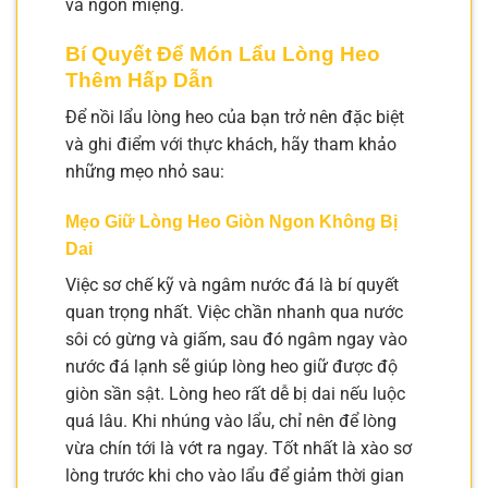
và ngon miệng.
Bí Quyết Để Món Lẩu Lòng Heo
Thêm Hấp Dẫn
Để nồi lẩu lòng heo của bạn trở nên đặc biệt
và ghi điểm với thực khách, hãy tham khảo
những mẹo nhỏ sau:
Mẹo Giữ Lòng Heo Giòn Ngon Không Bị
Dai
Việc sơ chế kỹ và ngâm nước đá là bí quyết
quan trọng nhất. Việc chần nhanh qua nước
sôi có gừng và giấm, sau đó ngâm ngay vào
nước đá lạnh sẽ giúp lòng heo giữ được độ
giòn sần sật. Lòng heo rất dễ bị dai nếu luộc
quá lâu. Khi nhúng vào lẩu, chỉ nên để lòng
vừa chín tới là vớt ra ngay. Tốt nhất là xào sơ
lòng trước khi cho vào lẩu để giảm thời gian