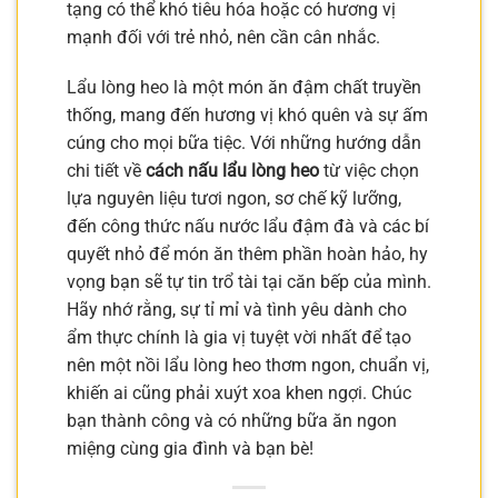
tạng có thể khó tiêu hóa hoặc có hương vị
mạnh đối với trẻ nhỏ, nên cần cân nhắc.
Lẩu lòng heo là một món ăn đậm chất truyền
thống, mang đến hương vị khó quên và sự ấm
cúng cho mọi bữa tiệc. Với những hướng dẫn
chi tiết về
cách nấu lẩu lòng heo
từ việc chọn
lựa nguyên liệu tươi ngon, sơ chế kỹ lưỡng,
đến công thức nấu nước lẩu đậm đà và các bí
quyết nhỏ để món ăn thêm phần hoàn hảo, hy
vọng bạn sẽ tự tin trổ tài tại căn bếp của mình.
Hãy nhớ rằng, sự tỉ mỉ và tình yêu dành cho
ẩm thực chính là gia vị tuyệt vời nhất để tạo
nên một nồi lẩu lòng heo thơm ngon, chuẩn vị,
khiến ai cũng phải xuýt xoa khen ngợi. Chúc
bạn thành công và có những bữa ăn ngon
miệng cùng gia đình và bạn bè!