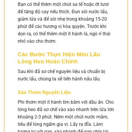
Bạn có thể thêm một chút sa tế hoặc ớt tươi
để tăng độ cay nếu thích. Đun sôi nước lẩu,
giảm lửa và để sôi nhẹ trong khoảng 15-20
phút để các hương vị hòa quyện. Trước khi
dọn ra, có thể thêm một ít hành lá, ngò rí thái
nhỏ vào cho thơm.
Các Bước Thực Hiện Món Lẩu
Lòng Heo Hoàn Chỉnh
Sau khi đã sơ chế nguyên liệu và chuẩn bị
nước lẩu, chúng ta sẽ tiến hành nấu lẩu.
Xào Thơm Nguyên Liệu
Phi thơm một ít hành tím băm với dầu ăn. Cho
lòng heo đã sơ chế vào xào nhanh trên lửa lớn
khoảng 2-3 phút. Nêm một chút nước mắm,
tiêu để lòng ngấm gia vị. Lấy ra đĩa. Làm
tương tự với gan, xào nhanh để gan chín tái