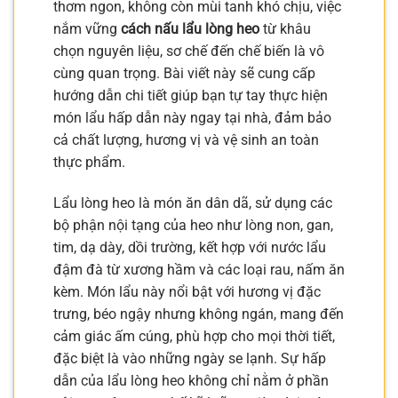
thơm ngon, không còn mùi tanh khó chịu, việc
nắm vững
cách nấu lẩu lòng heo
từ khâu
chọn nguyên liệu, sơ chế đến chế biến là vô
cùng quan trọng. Bài viết này sẽ cung cấp
hướng dẫn chi tiết giúp bạn tự tay thực hiện
món lẩu hấp dẫn này ngay tại nhà, đảm bảo
cả chất lượng, hương vị và vệ sinh an toàn
thực phẩm.
Lẩu lòng heo là món ăn dân dã, sử dụng các
bộ phận nội tạng của heo như lòng non, gan,
tim, dạ dày, dồi trường, kết hợp với nước lẩu
đậm đà từ xương hầm và các loại rau, nấm ăn
kèm. Món lẩu này nổi bật với hương vị đặc
trưng, béo ngậy nhưng không ngán, mang đến
cảm giác ấm cúng, phù hợp cho mọi thời tiết,
đặc biệt là vào những ngày se lạnh. Sự hấp
dẫn của lẩu lòng heo không chỉ nằm ở phần