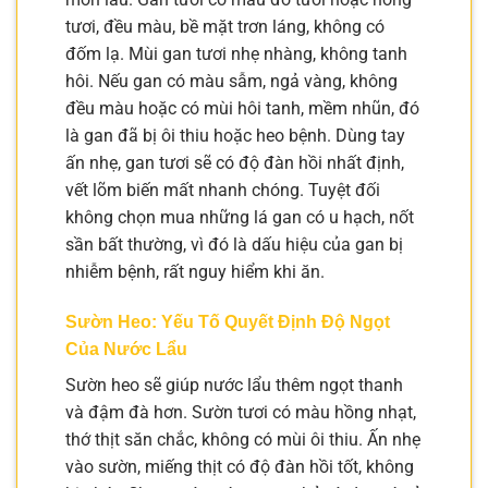
tươi, đều màu, bề mặt trơn láng, không có
đốm lạ. Mùi gan tươi nhẹ nhàng, không tanh
hôi. Nếu gan có màu sẫm, ngả vàng, không
đều màu hoặc có mùi hôi tanh, mềm nhũn, đó
là gan đã bị ôi thiu hoặc heo bệnh. Dùng tay
ấn nhẹ, gan tươi sẽ có độ đàn hồi nhất định,
vết lõm biến mất nhanh chóng. Tuyệt đối
không chọn mua những lá gan có u hạch, nốt
sần bất thường, vì đó là dấu hiệu của gan bị
nhiễm bệnh, rất nguy hiểm khi ăn.
Sườn Heo: Yếu Tố Quyết Định Độ Ngọt
Của Nước Lẩu
Sườn heo sẽ giúp nước lẩu thêm ngọt thanh
và đậm đà hơn. Sườn tươi có màu hồng nhạt,
thớ thịt săn chắc, không có mùi ôi thiu. Ấn nhẹ
vào sườn, miếng thịt có độ đàn hồi tốt, không