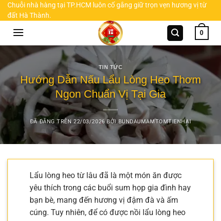
Chuyển
Chuỗi nhà hàng tại TP.HCM luôn cố gắng giữ trọn vẹn hương vị từ
đất Hà Thành.
đến
nội
0
dung
TIN TỨC
Hướng Dẫn Nấu Lẩu Lòng Heo Thơm
Ngon Chuẩn Vị Tại Gia
ĐÃ ĐĂNG TRÊN
22/03/2026
BỞI
BUNDAUMAMTOMTIENHAI
Lẩu lòng heo từ lâu đã là một món ăn được
yêu thích trong các buổi sum họp gia đình hay
bạn bè, mang đến hương vị đậm đà và ấm
cúng. Tuy nhiên, để có được nồi lẩu lòng heo