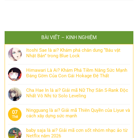
BÀI VIẾT – KINH NGHIỆM
Itoshi Sae là ai? Khám phá chân dung “Báu vật
Nhật Bản” trong Blue Lock
Himawari Là Ai? Khám Phá Tiềm Năng Sức Mạnh
Đáng Gờm Của Con Gái Hokage Đệ Thất
Cha Hae In là ai? Giải mã Nữ Thợ Săn S-Rank Độc
Nhất Vô Nhị từ Solo Leveling
Ningguang là ai? Giải mã Thiên Quyền của Liyue và
07
cách xây dựng sức mạnh
Th8
baby saja là ai? Giải mã cơn sốt nhóm nhạc ảo từ
Netflix năm 2026