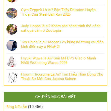
Gyro Zeppeli Là Ai? Bậc Thầy Rotation Huyền
Thoại Của Steel Ball Run 2026
Judy Hopps là ai? Khám phá hành trình thỏ cảnh
sát quả cảm ở Zootopia
Toy Chica là ai? Megan Fox bùng nổ trong vai diễn
kinh điển này ở FNaF 2!
Hiyuki Wuwa là Ai? Giải Mã DPS Glacio Mạnh
Nhất Wuthering Waves 2026
Hiromi Higuruma Là Ai? Tìm Hiểu Thần Đồng Chú
Thuật Sư Mới Của Jujutsu Kaisen
CHUYÊN MỤC BÀI VIẾT
(10.456)
Blog Nấu Ăn