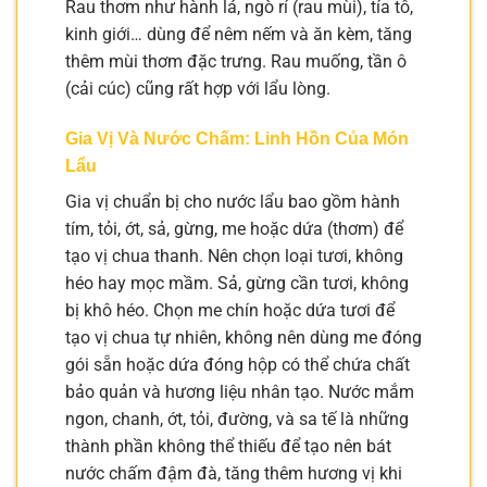
Rau thơm như hành lá, ngò rí (rau mùi), tía tô,
kinh giới… dùng để nêm nếm và ăn kèm, tăng
thêm mùi thơm đặc trưng. Rau muống, tần ô
(cải cúc) cũng rất hợp với lẩu lòng.
Gia Vị Và Nước Chấm: Linh Hồn Của Món
Lẩu
Gia vị chuẩn bị cho nước lẩu bao gồm hành
tím, tỏi, ớt, sả, gừng, me hoặc dứa (thơm) để
tạo vị chua thanh. Nên chọn loại tươi, không
héo hay mọc mầm. Sả, gừng cần tươi, không
bị khô héo. Chọn me chín hoặc dứa tươi để
tạo vị chua tự nhiên, không nên dùng me đóng
gói sẵn hoặc dứa đóng hộp có thể chứa chất
bảo quản và hương liệu nhân tạo. Nước mắm
ngon, chanh, ớt, tỏi, đường, và sa tế là những
thành phần không thể thiếu để tạo nên bát
nước chấm đậm đà, tăng thêm hương vị khi