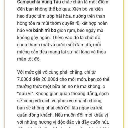
Campuchia Vũng Tàu
chắc chắn là một điểm
đến bạn không thể bỏ qua. Xiên bò và xiên
heo được tẩm ướp hài hòa, nướng trên than
hồng tỏa ra mùi thơm quyến rũ, kết hợp hoàn
hảo với
bánh mì bơ
giòn rụm, béo ngậy mà
không gây ngán. Thêm vào đó là chút đồ
chua thanh mát và nước sốt đậm đà, mỗi
miếng cắn đều mang lại sự hài lòng và thỏa
mãn tột độ.
Với mức giá vô cùng phải chăng, chỉ từ
7.000đ đến 20.000đ cho mỗi món, bạn có thể
thưởng thức một bữa ăn no nê mà không lo
“đau ví”. Không gian quán thoáng đãng, sạch
sẽ, cùng với dịch vụ phục vụ nhanh chóng,
bạn sẽ không phải chờ đợi lâu ngay cả khi
quán đông khách. Nếu muốn đổi mới khẩu vị
với những hương vị độc đáo và đầy cuốn hút,