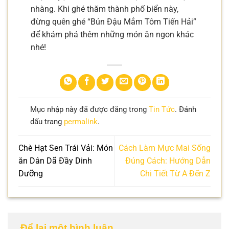
nhàng. Khi ghé thăm thành phố biển này,
đừng quên ghé “Bún Đậu Mắm Tôm Tiến Hải”
để khám phá thêm những món ăn ngon khác
nhé!
Mục nhập này đã được đăng trong
Tin Tức
. Đánh
dấu trang
permalink
.
Chè Hạt Sen Trái Vải: Món
Cách Làm Mực Mai Sống
ăn Dân Dã Đầy Dinh
Đúng Cách: Hướng Dẫn
Dưỡng
Chi Tiết Từ A Đến Z
Để lại một bình luận