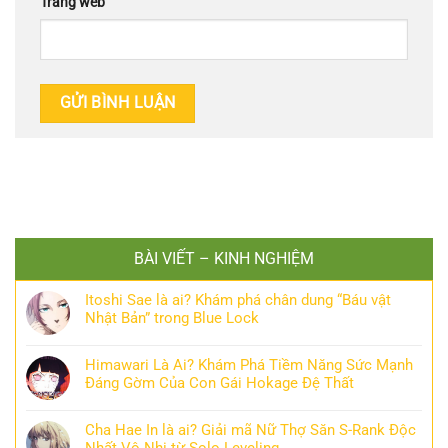
Trang web
BÀI VIẾT – KINH NGHIỆM
Itoshi Sae là ai? Khám phá chân dung “Báu vật
Nhật Bản” trong Blue Lock
Himawari Là Ai? Khám Phá Tiềm Năng Sức Mạnh
Đáng Gờm Của Con Gái Hokage Đệ Thất
Cha Hae In là ai? Giải mã Nữ Thợ Săn S-Rank Độc
Nhất Vô Nhị từ Solo Leveling