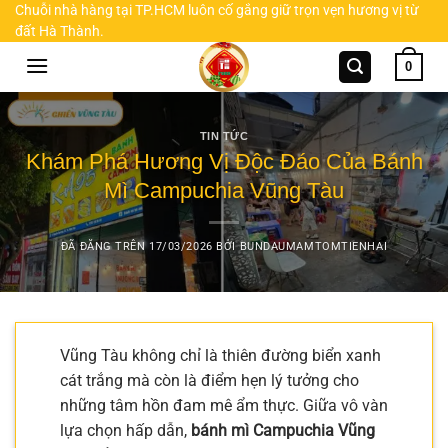
Chuyển
Chuỗi nhà hàng tại TP.HCM luôn cố gắng giữ trọn vẹn hương vị từ
đất Hà Thành.
đến
nội
0
dung
TIN TỨC
Khám Phá Hương Vị Độc Đáo Của Bánh
Mì Campuchia Vũng Tàu
ĐÃ ĐĂNG TRÊN
17/03/2026
BỞI
BUNDAUMAMTOMTIENHAI
Vũng Tàu không chỉ là thiên đường biển xanh
cát trắng mà còn là điểm hẹn lý tưởng cho
những tâm hồn đam mê ẩm thực. Giữa vô vàn
lựa chọn hấp dẫn,
bánh mì Campuchia Vũng