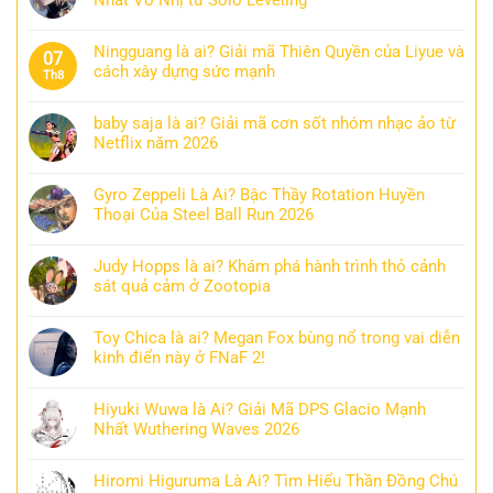
Ningguang là ai? Giải mã Thiên Quyền của Liyue và
07
cách xây dựng sức mạnh
Th8
baby saja là ai? Giải mã cơn sốt nhóm nhạc ảo từ
Netflix năm 2026
Gyro Zeppeli Là Ai? Bậc Thầy Rotation Huyền
Thoại Của Steel Ball Run 2026
Judy Hopps là ai? Khám phá hành trình thỏ cảnh
sát quả cảm ở Zootopia
Toy Chica là ai? Megan Fox bùng nổ trong vai diễn
kinh điển này ở FNaF 2!
Hiyuki Wuwa là Ai? Giải Mã DPS Glacio Mạnh
Nhất Wuthering Waves 2026
Hiromi Higuruma Là Ai? Tìm Hiểu Thần Đồng Chú