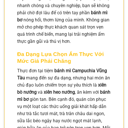
nhanh chóng và chuyên nghiệp, bạn sẽ không
phải chờ đợi lâu để có trên tay phần
bánh mì
bơ
nóng hổi, thơm lừng của mình. Không gian
mở cho phép thực khách quan sát trọn vẹn
quá trình chế biến, mang lại trải nghiệm ẩm
thực gần gũi và thú vị hơn.
Đa Dạng Lựa Chọn Ẩm Thực Với
Mức Giá Phải Chăng
Thực đơn tại tiệm
bánh mì Campuchia Vũng
Tàu
mang đến sự đa dạng, nhưng hai món ăn
chủ đạo luôn chiếm trọn sự yêu thích là
xiên
bò nướng
và
xiên heo nướng
, ăn kèm với
bánh
mì bơ
giòn tan. Bên cạnh đó, quán còn phục
vụ một loạt các thức uống giải khát hấp dẫn
như trà tắc tươi mát, trà trân châu dai ngon,
sữa lắc béo ngậy hay nước ngọt mát lạnh,
giúp bữa ăn của bạn trở nên trọn vẹn hơn. Mỗi