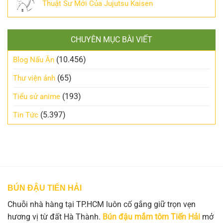
Thuật Sư Mới Của Jujutsu Kaisen
CHUYÊN MỤC BÀI VIẾT
(10.456)
Blog Nấu Ăn
(65)
Thư viện ảnh
(193)
Tiểu sử anime
(5.397)
Tin Tức
BÚN ĐẬU TIẾN HẢI
Chuỗi nhà hàng tại TP.HCM luôn cố gắng giữ trọn vẹn
hương vị từ đất Hà Thành.
Bún đậu mắm tôm Tiến Hải
mở