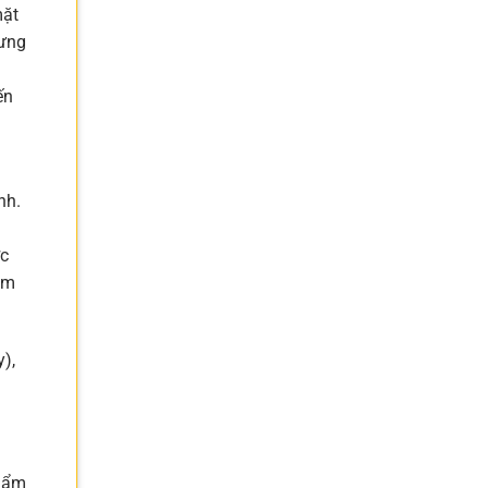
mặt
hưng
ến
nh.
ợc
âm
),
ồ ẩm