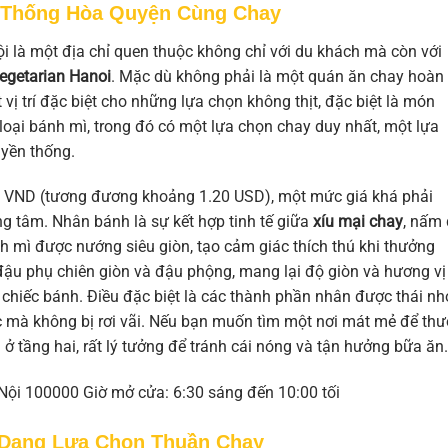
n Thống Hòa Quyện Cùng Chay
 là một địa chỉ quen thuộc không chỉ với du khách mà còn với
egetarian Hanoi
. Mặc dù không phải là một quán ăn chay hoàn
ị trí đặc biệt cho những lựa chọn không thịt, đặc biệt là món
loại bánh mì, trong đó có một lựa chọn chay duy nhất, một lựa
uyền thống.
0 VND (tương đương khoảng 1.20 USD), một mức giá khá phải
g tâm. Nhân bánh là sự kết hợp tinh tế giữa
xíu mại chay
, nấm 
h mì được nướng siêu giòn, tạo cảm giác thích thú khi thưởng
đậu phụ chiên giòn và đậu phộng, mang lại độ giòn và hương vị
 chiếc bánh. Điều đặc biệt là các thành phần nhân được thái nh
c mà không bị rơi vãi. Nếu bạn muốn tìm một nơi mát mẻ để th
ở tầng hai, rất lý tưởng để tránh cái nóng và tận hưởng bữa ăn.
 Nội 100000 Giờ mở cửa: 6:30 sáng đến 10:00 tối
 Dạng Lựa Chọn Thuần Chay