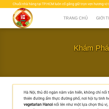
Chuyển
Chuỗi nhà hàng tại TP.HCM luôn cố gắng giữ trọn vẹn hương vị 
đến
nội
TRANG CHỦ
GIỚI 
dung
Khám Phá 
Hà Nội, thủ đô ngàn năm văn hiến, không chỉ nổi 
thiên đường ẩm thực đường phố, nơi hội tụ tinh
vegetarian Hanoi
nổi lên như một lựa chọn thú vị,