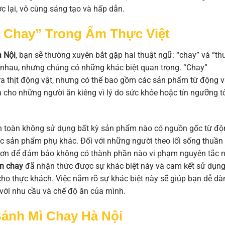
lại, vô cùng sáng tạo và hấp dẫn.
n Chay” Trong Ẩm Thực Việt
à Nội
, bạn sẽ thường xuyên bắt gặp hai thuật ngữ: “chay” và “th
 nhau, nhưng chúng có những khác biệt quan trọng. “Chay”
a thịt động vật, nhưng có thể bao gồm các sản phẩm từ động v
n cho những người ăn kiêng vì lý do sức khỏe hoặc tín ngưỡng t
àn toàn không sử dụng bất kỳ sản phẩm nào có nguồn gốc từ đ
các sản phẩm phụ khác. Đối với những người theo lối sống thuần
 hơn để đảm bảo không có thành phần nào vi phạm nguyên tắc n
n chay
đã nhận thức được sự khác biệt này và cam kết sử dụn
ho thực khách. Việc nắm rõ sự khác biệt này sẽ giúp bạn dễ dà
với nhu cầu và chế độ ăn của mình.
ánh Mì Chay Hà Nội