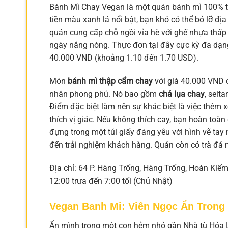
Bánh Mì Chay Vegan là một quán bánh mì 100% t
tiền màu xanh lá nổi bật, bạn khó có thể bỏ lỡ đ
quán cung cấp chỗ ngồi vỉa hè với ghế nhựa thấp
ngày nắng nóng. Thực đơn tại đây cực kỳ đa dạn
40.000 VND (khoảng 1.10 đến 1.70 USD).
Món
bánh mì thập cẩm chay
với giá 40.000 VND 
nhân phong phú. Nó bao gồm
chả lụa chay
, seit
Điểm đặc biệt làm nên sự khác biệt là việc thêm x
thích vị giác. Nếu không thích cay, bạn hoàn toà
đựng trong một túi giấy đáng yêu với hình vẽ tay
đến trải nghiệm khách hàng. Quán còn có trà đá 
Địa chỉ: 64 P. Hàng Trống, Hàng Trống, Hoàn Kiếm
12:00 trưa đến 7:00 tối (Chủ Nhật)
Vegan Banh Mi: Viên Ngọc Ẩn Trong
Ẩn mình trong một con hẻm nhỏ gần Nhà tù Hỏa L