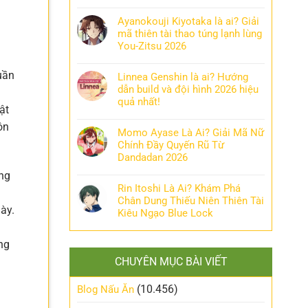
Ayanokouji Kiyotaka là ai? Giải
mã thiên tài thao túng lạnh lùng
You-Zitsu 2026
uần
Linnea Genshin là ai? Hướng
dẫn build và đội hình 2026 hiệu
quả nhất!
ật
ôn
Momo Ayase Là Ai? Giải Mã Nữ
Chính Đầy Quyến Rũ Từ
Dandadan 2026
ộng
Rin Itoshi Là Ai? Khám Phá
Chân Dung Thiếu Niên Thiên Tài
ày.
Kiêu Ngạo Blue Lock
g
ng
CHUYÊN MỤC BÀI VIẾT
(10.456)
Blog Nấu Ăn