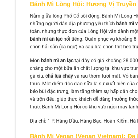
Bánh Mì Lòng Hội: Hương Vị Truyề
Nằm giữa lòng Phố Cổ sôi động, Bánh Mì Lòng Hội
những người dân địa phương yêu thích
bánh mì v
toàn, nhưng thực đơn của Lòng Hội vẫn dành một v
bánh mì an lạc
nổi tiếng. Quán phục vụ khoảng 8 
chọn hải sản (cá ngừ) và sáu lựa chọn thịt heo tr
Món
bánh mì an lạc
tại đây có giá khoảng 28.00
chăng cho một bữa ăn chất lượng tại khu vực trun
gà xíu,
chả lụa chay
và rau thơm tươi mát. Vỏ bán
thức. Một điểm độc đáo nữa là sự xuất hiện của 
béo bùi đặc trưng, làm tăng thêm sự hấp dẫn cho
và trộn đều, giúp thực khách dễ dàng thưởng thứ
thức, Bánh Mì Lòng Hội có khu vực ngồi máy lạnh 
Địa chỉ: 1 P. Hàng Dầu, Hàng Bạc, Hoàn Kiếm, Hà
Bánh Mì Vegan (Vegan Vietnam): Đa