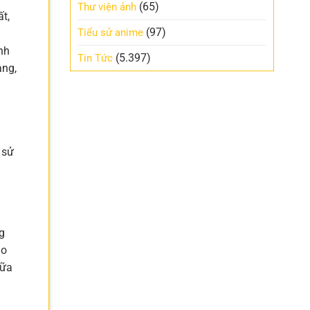
(65)
Thư viện ảnh
t,
(97)
Tiểu sử anime
nh
(5.397)
Tin Tức
àng,
 sử
g
ho
bữa