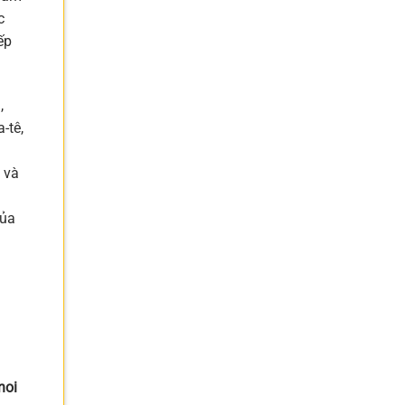
c
ếp
,
-tê,
 và
của
noi