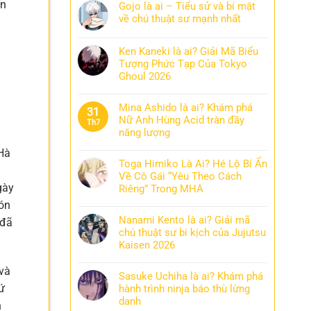
ến
Gojo là ai – Tiểu sử và bí mật
về chú thuật sư mạnh nhất
g
Ken Kaneki là ai? Giải Mã Biểu
Tượng Phức Tạp Của Tokyo
Ghoul 2026
Mina Ashido là ai? Khám phá
31
Nữ Anh Hùng Acid tràn đầy
Th7
năng lượng
Hà
Toga Himiko Là Ai? Hé Lộ Bí Ẩn
g
Về Cô Gái “Yêu Theo Cách
gày
Riêng” Trong MHA
ón
Nanami Kento là ai? Giải mã
đã
chú thuật sư bi kịch của Jujutsu
Kaisen 2026
 và
Sasuke Uchiha là ai? Khám phá
ứ
hành trình ninja báo thù lừng
danh
h