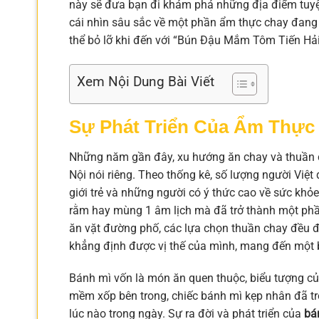
này sẽ đưa bạn đi khám phá những địa điểm tuyệ
cái nhìn sâu sắc về một phần ẩm thực chay đang 
thể bỏ lỡ khi đến với “Bún Đậu Mắm Tôm Tiến Hải
Xem Nội Dung Bài Viết
Sự Phát Triển Của Ẩm Thực 
Những năm gần đây, xu hướng ăn chay và thuần c
Nội nói riêng. Theo thống kê, số lượng người Việt
giới trẻ và những người có ý thức cao về sức khỏ
rằm hay mùng 1 âm lịch mà đã trở thành một phầ
ăn vặt đường phố, các lựa chọn thuần chay đều 
khẳng định được vị thế của mình, mang đến một 
Bánh mì vốn là món ăn quen thuộc, biểu tượng củ
mềm xốp bên trong, chiếc bánh mì kẹp nhân đã trở
lúc nào trong ngày. Sự ra đời và phát triển của
bá