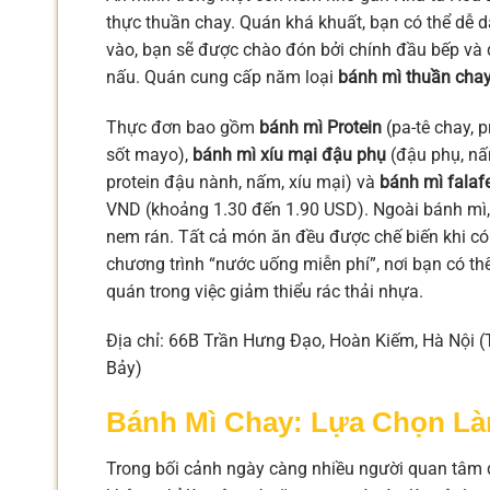
thực thuần chay. Quán khá khuất, bạn có thể dễ d
vào, bạn sẽ được chào đón bởi chính đầu bếp v
nấu. Quán cung cấp năm loại
bánh mì thuần cha
Thực đơn bao gồm
bánh mì Protein
(pa-tê chay, 
sốt mayo),
bánh mì xíu mại đậu phụ
(đậu phụ, nấ
protein đậu nành, nấm, xíu mại) và
bánh mì falafe
VND (khoảng 1.30 đến 1.90 USD). Ngoài bánh mì, 
nem rán. Tất cả món ăn đều được chế biến khi có
chương trình “nước uống miễn phí”, nơi bạn có thể
quán trong việc giảm thiểu rác thải nhựa.
Địa chỉ: 66B Trần Hưng Đạo, Hoàn Kiếm, Hà Nội (
Bảy)
Bánh Mì Chay: Lựa Chọn L
Trong bối cảnh ngày càng nhiều người quan tâm 