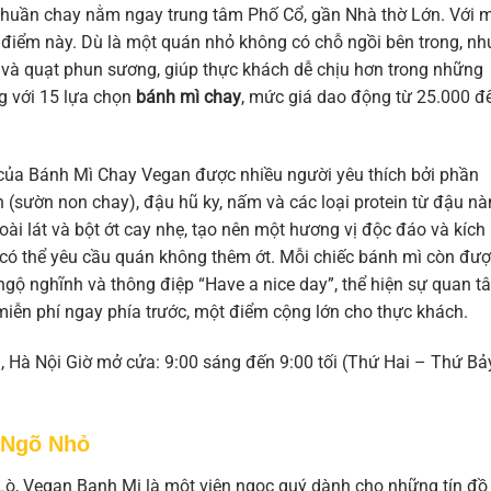
huần chay nằm ngay trung tâm Phố Cổ, gần Nhà thờ Lớn. Với 
ịa điểm này. Dù là một quán nhỏ không có chỗ ngồi bên trong, n
 và quạt phun sương, giúp thực khách dễ chịu hơn trong những
g với 15 lựa chọn
bánh mì chay
, mức giá dao động từ 25.000 đ
của Bánh Mì Chay Vegan được nhiều người yêu thích bởi phần
an (sườn non chay), đậu hũ ky, nấm và các loại protein từ đậu nà
oài lát và bột ớt cay nhẹ, tạo nên một hương vị độc đáo và kích
n có thể yêu cầu quán không thêm ớt. Mỗi chiếc bánh mì còn đư
 ngộ nghĩnh và thông điệp “Have a nice day”, thể hiện sự quan t
miễn phí ngay phía trước, một điểm cộng lớn cho thực khách.
, Hà Nội Giờ mở cửa: 9:00 sáng đến 9:00 tối (Thứ Hai – Thứ Bảy
 Ngõ Nhỏ
ò, Vegan Banh Mi là một viên ngọc quý dành cho những tín đ