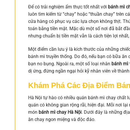
Để có trải nghiệm ẩm thực tốt nhất với
bánh mì c
luôn tìm kiếm từ “chay” hoặc “thuần chay” trên cá
cửa hàng có phục vụ các lựa chọn không thịt. Th
toán bằng tiền mặt. Mặc dù một số nơi đã bắt đ
nhưng chuẩn bị tiền mặt vẫn là cách tiện lợi nhất
Một điểm cần lưu ý là kích thước của những chiế
bánh mì truyền thống. Do đó, nếu bạn có bữa ăn 
bạn no bụng. Ngoài ra, một số loại nhân
bánh mì 
dị ứng, đừng ngần ngại hỏi kỹ nhân viên về thàn
Khám Phá Các Địa Điểm Bánh
Hà Nội tự hào có nhiều quán bánh mì chay chất 
quán có không gian rộng rãi, hiện đại. Mỗi nơi l
món
bánh mì chay Hà Nội
. Dưới đây là những đị
ăn chay ngon miệng và độc đáo.