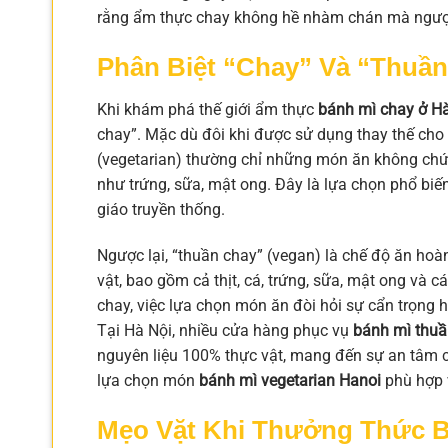
rằng ẩm thực chay không hề nhàm chán mà ngược 
Phân Biệt “Chay” Và “Thuầ
Khi khám phá thế giới ẩm thực
bánh mì chay ở H
chay”. Mặc dù đôi khi được sử dụng thay thế cho
(vegetarian) thường chỉ những món ăn không chứ
như trứng, sữa, mật ong. Đây là lựa chọn phổ biế
giáo truyền thống.
Ngược lại, “thuần chay” (vegan) là chế độ ăn ho
vật, bao gồm cả thịt, cá, trứng, sữa, mật ong và 
chay, việc lựa chọn món ăn đòi hỏi sự cẩn trọng
Tại Hà Nội, nhiều cửa hàng phục vụ
bánh mì thuầ
nguyên liệu 100% thực vật, mang đến sự an tâm c
lựa chọn món
bánh mì vegetarian Hanoi
phù hợp 
Mẹo Vặt Khi Thưởng Thức B