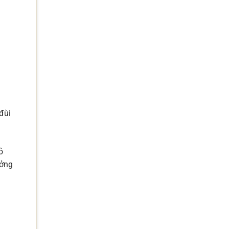
đùi
ỏ
ưởng