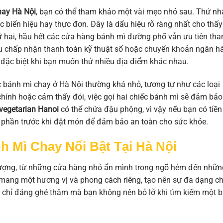
hay Hà Nội
, bạn có thể tham khảo một vài mẹo nhỏ sau. Thứ nhấ
c biển hiệu hay thực đơn. Đây là dấu hiệu rõ ràng nhất cho thấy
ứ hai, hầu hết các cửa hàng bánh mì đường phố vẫn ưu tiên tha
ầu chấp nhận thanh toán kỹ thuật số hoặc chuyển khoản ngân h
, đặc biệt khi bạn muốn thử nhiều địa điểm khác nhau.
c bánh mì chay ở Hà Nội thường khá nhỏ, tương tự như các loại
chính hoặc cảm thấy đói, việc gọi hai chiếc bánh mì sẽ đảm bảo
vegetarian Hanoi
có thể chứa đậu phộng, vì vậy nếu bạn có tiền
h phần trước khi đặt món để đảm bảo an toàn cho sức khỏe.
 Mì Chay Nổi Bật Tại Hà Nội
lượng, từ những cửa hàng nhỏ ẩn mình trong ngõ hẻm đến nhữn
ại mang một hương vị và phong cách riêng, tạo nên sự đa dạng c
a chỉ đáng ghé thăm mà bạn không nên bỏ lỡ khi tìm kiếm một 