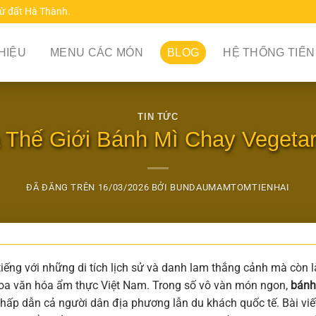
từ đất Hà Thành.
THIỆU
MENU CÁC MÓN
BLOG
HỆ THỐNG TIẾN
TIN TỨC
Thế Giới Bánh Mì Chay Vegetar
ĐÃ ĐĂNG TRÊN
16/03/2026
BỞI
BUNDAUMAMTOMTIENHAI
tiếng với những di tích lịch sử và danh lam thắng cảnh mà còn l
 hoa văn hóa ẩm thực Việt Nam. Trong số vô vàn món ngon,
bánh
 hấp dẫn cả người dân địa phương lẫn du khách quốc tế. Bài viế