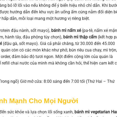
àng bỏ lỡ lối vào nếu không để ý biển hiệu nhỏ chỉ dẫn. Khi bướ
à được hướng dẫn đến khu vực ăn uống ấm cúng nằm đối diện b
y
hấp dẫn, mỗi loại mang một hương vị riêng biệt.
protein đậu nành, sốt mayo),
bánh mì nấm xé
(pa-tê, nấm xé mặn
m, hành tây, đậu phộng tùy chọn),
bánh mì thập cẩm
(kết hợp pa
l
(đậu gà, sốt mayo). Giá cả phải chăng, từ 30.000 đến 45.000
quán còn có các món khác như phở, bún riêu cua chay, mì trộn,
 order, đảm bảo độ tươi ngon. Một điểm cộng lớn của quán là
 refill chai nước của mình mà không cần hỏi, thể hiện cam kết 
Trong ngõ) Giờ mở cửa: 8:00 sáng đến 7:00 tối (Thứ Hai – Thứ
ành Mạnh Cho Mọi Người
đến sức khỏe và lựa chọn lối sống xanh,
bánh mì vegetarian Ha