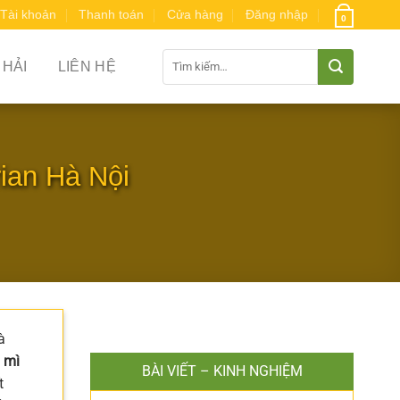
Tài khoản
Thanh toán
Cửa hàng
Đăng nhập
0
Tìm
 HẢI
LIÊN HỆ
kiếm:
ian Hà Nội
à
 mì
BÀI VIẾT – KINH NGHIỆM
t