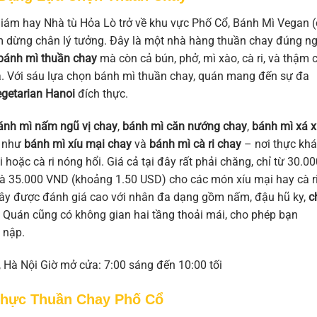
ám hay Nhà tù Hỏa Lò trở về khu vực Phố Cổ, Bánh Mì Vegan 
m dừng chân lý tưởng. Đây là một nhà hàng thuần chay đúng ng
bánh mì thuần chay
mà còn cả bún, phở, mì xào, cà ri, và thậm c
a. Với sáu lựa chọn bánh mì thuần chay, quán mang đến sự đa
getarian Hanoi
đích thực.
ánh mì nấm ngũ vị chay
,
bánh mì căn nướng chay
,
bánh mì xá x
h như
bánh mì xíu mại chay
và
bánh mì cà ri chay
– nơi thực kh
oặc cà ri nóng hổi. Giá cả tại đây rất phải chăng, chỉ từ 30.00
à 35.000 VND (khoảng 1.50 USD) cho các món xíu mại hay cà r
ây được đánh giá cao với nhân đa dạng gồm nấm, đậu hũ ky,
c
. Quán cũng có không gian hai tầng thoải mái, cho phép bạn
 nập.
 Hà Nội Giờ mở cửa: 7:00 sáng đến 10:00 tối
Thực Thuần Chay Phố Cổ