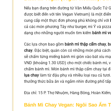
Nếu bạn đang trên đường từ Văn Miếu Quốc Tử Gi
được biết đến với tên Vegan Vietnam) là một điể
cung cấp một thực đơn phong phú không chỉ với
cả các món phương Tây như burger, mì Ý và pizz
dạng cho những người muốn tìm kiếm
bánh mì ve
Các lựa chọn bao gồm
bánh mì thập cẩm chay
,
b
chay
. Đặc biệt, quán còn có những món phá các
sẽ chấm từng miếng bánh mì giòn vào bát xíu mại h
VND (khoảng 1.30 USD) cho một chiếc bánh mì, v
chấm bánh mì. Món bánh mì thập cẩm chay tại đ
lụa chay
làm từ đậu phụ và nhiều loại rau củ tươi
thưởng thức bữa ăn và ngắm nhìn đường phố tấp
Địa chỉ: 15 P. Thợ Nhuộm, Hàng Bông, Hoàn Kiếm,
Bánh Mì Chay Vegan: Ngôi Sao Ẩm 