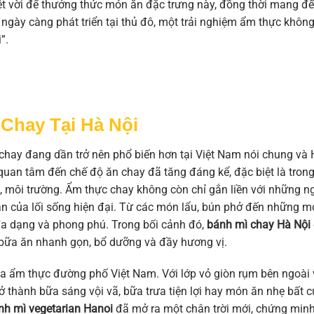
t vời để thưởng thức món ăn đặc trưng này, đồng thời mang đ
ngày càng phát triển tại thủ đô, một trải nghiệm ẩm thực khôn
”.
Chay Tại Hà Nội
hay đang dần trở nên phổ biến hơn tại Việt Nam nói chung và 
 quan tâm đến chế độ ăn chay đã tăng đáng kể, đặc biệt là tron
e, môi trường. Ẩm thực chay không còn chỉ gắn liền với những n
n của lối sống hiện đại. Từ các món lẩu, bún phở đến những m
đa dạng và phong phú. Trong bối cảnh đó,
bánh mì chay Hà Nội
bữa ăn nhanh gọn, bổ dưỡng và đầy hương vị.
a ẩm thực đường phố Việt Nam. Với lớp vỏ giòn rụm bên ngoài
 thành bữa sáng vội vã, bữa trưa tiện lợi hay món ăn nhẹ bất c
nh mì vegetarian Hanoi
đã mở ra một chân trời mới, chứng min