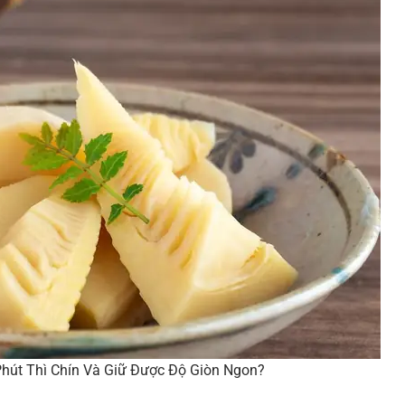
hút Thì Chín Và Giữ Được Độ Giòn Ngon?