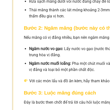
Rửa sạch măng dưới vòi nước đang chảy để loạ
Thái măng thành các lát mỏng khoảng 2-3mm 
thấm đều gia vị hơn.
Bước 2: Ngâm măng (bước này có t
Nếu măng có vị đắng nhiều, bạn nên ngâm măng t
Ngâm nước vo gạo:
Lấy nước vo gạo (nước thứ
trung hòa vị đắng.
Ngâm nước muối loãng:
Pha một chút muối và
vị đắng và loại bỏ một phần chất độc.
Với các món lẩu và đồ ăn kèm, hãy tham khả
Bước 3: Luộc măng đúng cách
Đây là bước then chốt để trả lời câu hỏi luộc măn