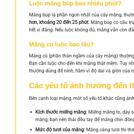
Luộc măng búp bao nhiêu phút?
Măng búp là phần ngon nhất của cây măng, thườn
hơn, khoảng 20 đến 25 phút
. Măng búp có cấu trú
hết vị đắng. Nếu luộc không đủ, măng vẫn còn đắ
Măng củ luộc bao lâu?
Măng củ (phần thân ngầm của cây măng) thường 
Bạn cần luộc cho đến khi măng thật mềm. Tuy nh
thường dùng để ninh, hầm vì độ dai và giòn của
Các yếu tố ảnh hưởng đến t
Bên cạnh loại măng, một số yếu tố khác cũng ản
Kích thước miếng măng:
Miếng măng to, dày sẽ
măng, bạn nên thái đều tay để măng chín đồn
Mức độ tươi của măng:
Măng càng tươi thì thờ