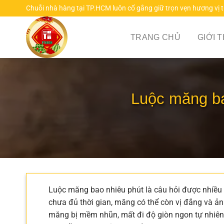
Chuyển
Chuỗi nhà hàng tại TP.HCM luôn cố gắng giữ trọn vẹn hương vị 
đến
nội
TRANG CHỦ
GIỚI 
dung
Luộc măng ba
Luộc măng bao nhiêu phút là câu hỏi được nhiều 
chưa đủ thời gian, măng có thể còn vị đắng và ản
măng bị mềm nhũn, mất đi độ giòn ngon tự nhiên. 