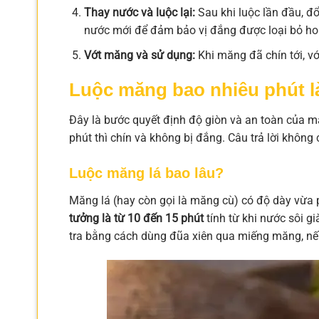
Thay nước và luộc lại:
Sau khi luộc lần đầu, đổ
nước mới để đảm bảo vị đắng được loại bỏ ho
Vớt măng và sử dụng:
Khi măng đã chín tới, vớ
Luộc măng bao nhiêu phút là
Đây là bước quyết định độ giòn và an toàn của 
phút thì chín và không bị đắng. Câu trả lời khôn
Luộc măng lá bao lâu?
Măng lá (hay còn gọi là măng cù) có độ dày vừa
tưởng là từ 10 đến 15 phút
tính từ khi nước sôi gi
tra bằng cách dùng đũa xiên qua miếng măng, n