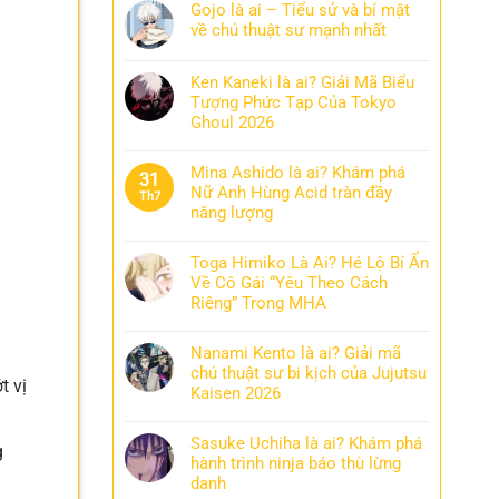
Gojo là ai – Tiểu sử và bí mật
về chú thuật sư mạnh nhất
Ken Kaneki là ai? Giải Mã Biểu
Tượng Phức Tạp Của Tokyo
Ghoul 2026
Mina Ashido là ai? Khám phá
31
Nữ Anh Hùng Acid tràn đầy
Th7
năng lượng
Toga Himiko Là Ai? Hé Lộ Bí Ẩn
Về Cô Gái “Yêu Theo Cách
Riêng” Trong MHA
Nanami Kento là ai? Giải mã
chú thuật sư bi kịch của Jujutsu
t vị
Kaisen 2026
Sasuke Uchiha là ai? Khám phá
g
hành trình ninja báo thù lừng
danh