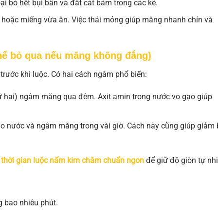
i bỏ hết bụi bẩn và đất cát bám trong các kẽ.
hoặc miếng vừa ăn. Việc thái mỏng giúp măng nhanh chín và
hể bỏ qua nếu măng không đắng)
rước khi luộc. Có hai cách ngâm phổ biến:
 hai) ngâm măng qua đêm. Axit amin trong nước vo gạo giúp
o nước và ngâm măng trong vài giờ. Cách này cũng giúp giảm 
o
thời gian luộc nấm kim châm chuẩn ngon
để giữ độ giòn tự nhi
g bao nhiêu phút.