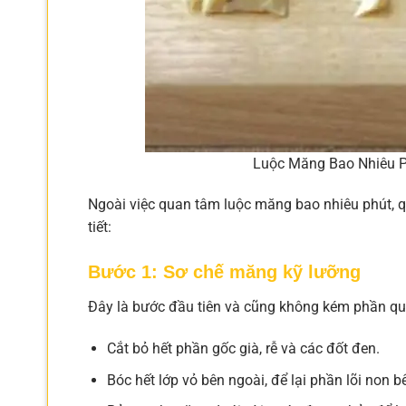
Luộc Măng Bao Nhiêu P
Ngoài việc quan tâm luộc măng bao nhiêu phút, q
tiết:
Bước 1: Sơ chế măng kỹ lưỡng
Đây là bước đầu tiên và cũng không kém phần qu
Cắt bỏ hết phần gốc già, rễ và các đốt đen.
Bóc hết lớp vỏ bên ngoài, để lại phần lõi non b