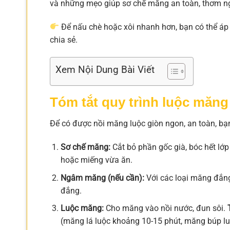
và những mẹo giúp sơ chế măng an toàn, thơm n
Để nấu chè hoặc xôi nhanh hơn, bạn có thể á
chia sẻ.
Xem Nội Dung Bài Viết
Tóm tắt quy trình luộc măn
Để có được nồi măng luộc giòn ngon, an toàn, bạ
Sơ chế măng:
Cắt bỏ phần gốc già, bóc hết lớp
hoặc miếng vừa ăn.
Ngâm măng (nếu cần):
Với các loại măng đắn
đắng.
Luộc măng:
Cho măng vào nồi nước, đun sôi.
(măng lá luộc khoảng 10-15 phút, măng búp lu