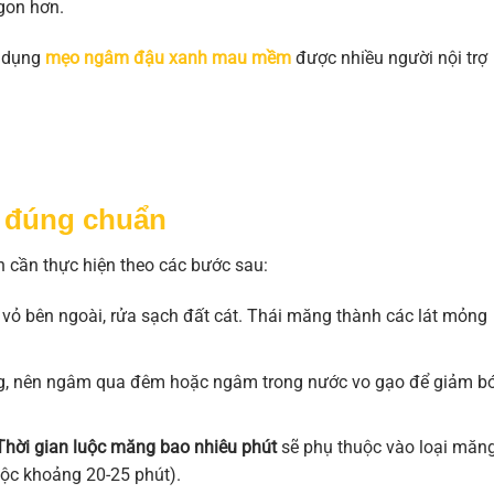
gon hơn.
p dụng
mẹo ngâm đậu xanh mau mềm
được nhiều người nội trợ
g đúng chuẩn
n cần thực hiện theo các bước sau:
 vỏ bên ngoài, rửa sạch đất cát. Thái măng thành các lát mỏng
g, nên ngâm qua đêm hoặc ngâm trong nước vo gạo để giảm bớ
Thời gian luộc măng bao nhiêu phút
sẽ phụ thuộc vào loại măn
ộc khoảng 20-25 phút).