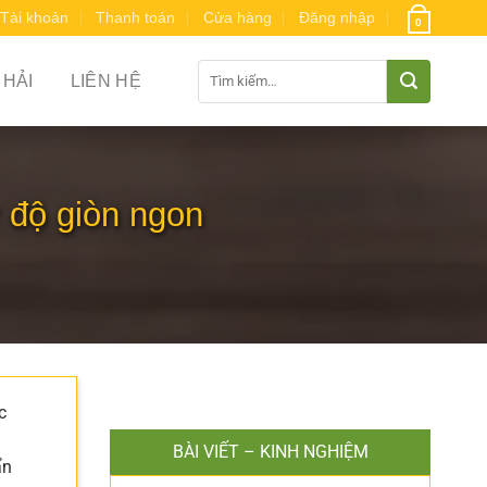
Tài khoản
Thanh toán
Cửa hàng
Đăng nhập
0
Tìm
 HẢI
LIÊN HỆ
kiếm:
 độ giòn ngon
c
BÀI VIẾT – KINH NGHIỆM
ẩn