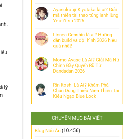
i
Ayanokouji Kiyotaka là ai? Giải
mã thiên tài thao túng lạnh lùng
You-Zitsu 2026
ạnh.
Linnea Genshin là ai? Hướng
dẫn build và đội hình 2026 hiệu
quả nhất!
hiêu
Momo Ayase Là Ai? Giải Mã Nữ
Chính Đầy Quyến Rũ Từ
Dandadan 2026
Rin Itoshi Là Ai? Khám Phá
á lý
Chân Dung Thiếu Niên Thiên Tài
ểm
Kiêu Ngạo Blue Lock
CHUYÊN MỤC BÀI VIẾT
(10.456)
Blog Nấu Ăn