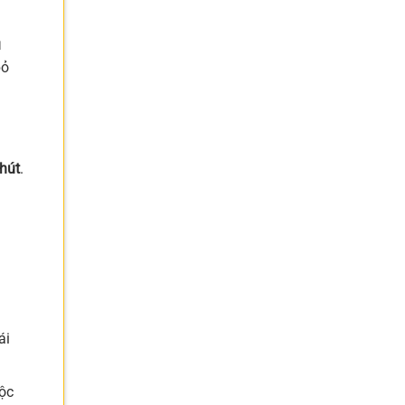
u
bỏ
phút
.
ái
uộc