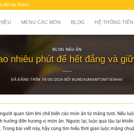
từ đất Hà Thành.
THIỆU
MENU CÁC MÓN
BLOG
HỆ THỐNG TIẾN
BLOG NẤU ĂN
o nhiêu phút để hết đắng và giữ
ĐÃ ĐĂNG TRÊN
14/05/2026
BỞI
BUNDAUMAMTOMTIENHAI
người quan tâm khi chế biến các món ăn từ măng tươi. Nếu luộ
h hưởng đến hương vị món ăn. Ngược lại, luộc quá lâu lại khiến
Trong bài viết này, hãy cùng tìm hiểu thời gian luộc măng chu