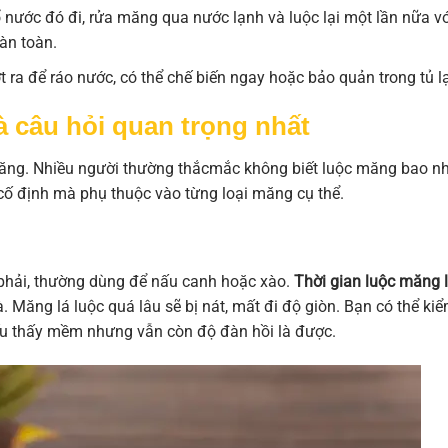
 nước đó đi, rửa măng qua nước lạnh và luộc lại một lần nữa vớ
àn toàn.
t ra để ráo nước, có thể chế biến ngay hoặc bảo quản trong tủ l
 câu hỏi quan trọng nhất
măng. Nhiều người thường thắcmắc không biết luộc măng bao n
g cố định mà phụ thuộc vào từng loại măng cụ thể.
 phải, thường dùng để nấu canh hoặc xào.
Thời gian luộc măng l
à. Măng lá luộc quá lâu sẽ bị nát, mất đi độ giòn. Bạn có thể ki
ếu thấy mềm nhưng vẫn còn độ đàn hồi là được.