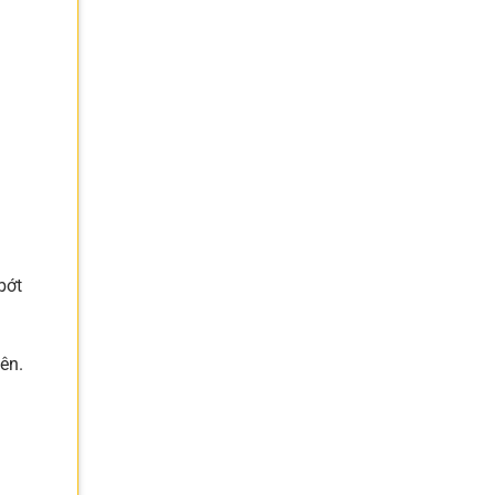
bớt
ên.