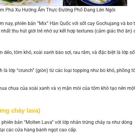
hám Phá Xu Hướng Ẩm Thực Đường Phố Đang Lên Ngôi
 nay, phiên bản “Mix” Hàn Quốc với sốt cay Gochujang và bơ t
hất thu hút giới trẻ nhờ sự kết hợp textures (cảm giác thớ ăn) 
ẻo, tôm khô, xoài xanh bào sợi, rau răm, và đặc biệt là lớp số
h là lớp “crunch” (giòn) từ các loại topping như bò khô, phồng 
chua chua của xoài xanh và vị mặn mòi của tôm khô tạo nên mộ
ứng chảy lava)
ng phiên bản “Molten Lava” với lớp nhân trứng chảy ra như dòng
tại các cửa hàng bánh ngọt cao cấp.