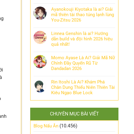
Ayanokouji Kiyotaka là ai? Giải
mã thiên tài thao túng lạnh lùng
ng
You-Zitsu 2026
Linnea Genshin là ai? Hướng
dẫn build và đội hình 2026 hiệu
quả nhất!
Momo Ayase Là Ai? Giải Mã Nữ
Chính Đầy Quyến Rũ Từ
Dandadan 2026
ới
à
Rin Itoshi Là Ai? Khám Phá
Chân Dung Thiếu Niên Thiên Tài
Kiêu Ngạo Blue Lock
o
CHUYÊN MỤC BÀI VIẾT
anh
(10.456)
Blog Nấu Ăn