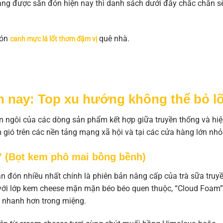
ng được săn đón hiện nay thì danh sách dưới đây chắc chắn s
món
quê nhà.
canh mực lá lốt thơm đậm vị
n nay: Top xu hướng không thể bỏ l
n ngôi của các dòng sản phẩm kết hợp giữa truyền thống và hi
gió trên các nền tảng mạng xã hội và tại các cửa hàng lớn nhỏ
” (Bọt kem phô mai bồng bềnh)
 đón nhiều nhất chính là phiên bản nâng cấp của trà sữa truy
với lớp kem cheese mặn mặn béo béo quen thuộc, “Cloud Foam”
y nhanh hơn trong miệng.