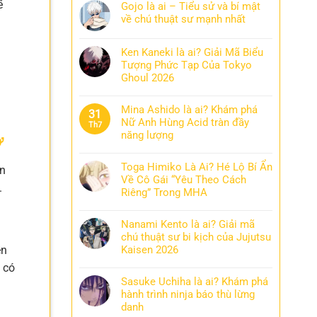
ẽ
Gojo là ai – Tiểu sử và bí mật
về chú thuật sư mạnh nhất
Ken Kaneki là ai? Giải Mã Biểu
Tượng Phức Tạp Của Tokyo
Ghoul 2026
Mina Ashido là ai? Khám phá
31
Nữ Anh Hùng Acid tràn đầy
Th7
năng lượng
ỡ
Toga Himiko Là Ai? Hé Lộ Bí Ẩn
ện
Về Cô Gái “Yêu Theo Cách
.
Riêng” Trong MHA
Nanami Kento là ai? Giải mã
chú thuật sư bi kịch của Jujutsu
Kaisen 2026
ền
 có
Sasuke Uchiha là ai? Khám phá
hành trình ninja báo thù lừng
danh