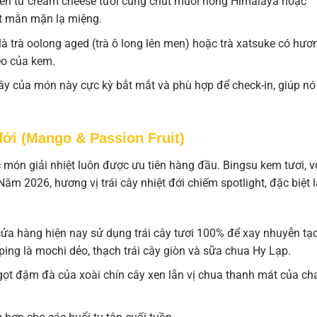
n từ cream cheese tươi cùng chút muối hồng Himalaya hoặc
út mằn mặn lạ miệng.
là trà oolong aged (trà ô long lên men) hoặc trà xatsuke có hươ
béo của kem.
 của món này cực kỳ bắt mắt và phù hợp để check-in, giúp nó
 đới (Mango & Passion Fruit)
món giải nhiệt luôn được ưu tiên hàng đầu. Bingsu kem tươi, v
ăm 2026, hương vị trái cây nhiệt đới chiếm spotlight, đặc biệt l
cửa hàng hiện nay sử dụng trái cây tươi 100% để xay nhuyễn tạ
ping là mochi dẻo, thạch trái cây giòn và sữa chua Hy Lạp.
gọt đậm đà của xoài chín cây xen lẫn vị chua thanh mát của ch