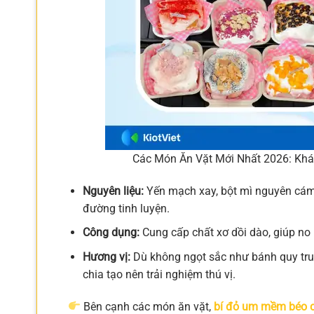
Các Món Ăn Vặt Mới Nhất 2026: K
Nguyên liệu:
Yến mạch xay, bột mì nguyên cám,
đường tinh luyện.
Công dụng:
Cung cấp chất xơ dồi dào, giúp no 
Hương vị:
Dù không ngọt sắc như bánh quy tru
chia tạo nên trải nghiệm thú vị.
Bên cạnh các món ăn vặt,
bí đỏ um mềm béo c