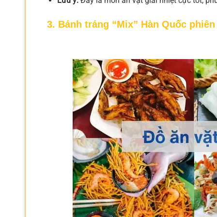
Lưu ý:
Đây là món ăn vặt giải nhiệt cực tốt, ph
3. Bánh tráng “Mix” Hàn Quốc phiên