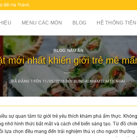
từ đất Hà Thành.
THIỆU
MENU CÁC MÓN
BLOG
HỆ THỐNG TIẾN
BLOG NẤU ĂN
t mới nhất khiến giới trẻ mê mẩ
ĐÃ ĐĂNG TRÊN
11/05/2026
BỞI
BUNDAUMAMTOMTIENHAI
iều sự quan tâm từ giới trẻ yêu thích khám phá ẩm thực. Không
g nhờ hình thức bắt mắt và cách chế biến sáng tạo. Từ đồ chiê
i lựa chọn đều mang đến trải nghiệm thú vị cho người thưởng