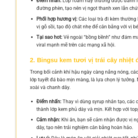
Điểm nhấn:
Lớp foam này thường được đánh lê
đường phèn, tạo nên vị ngọt thanh xen lẫn ch
Phối hợp hương vị:
Các loại trà đi kèm thường 
vị gỗ sồi, tạo độ chát nhẹ để cân bằng với vị 
Tại sao hot:
Vẻ ngoài “bồng bềnh” như đám mây
viral mạnh mẽ trên các mạng xã hội.
2. Bingsu kem tươi vị trái cây nhiệt
Trong bối cảnh khí hậu ngày càng nắng nóng, các 
lớp tuyết đá bào mịn màng, là lựa chọn lý tưởng. N
xoài và chanh dây.
Điểm nhấn:
Thay vì dùng syrup nhân tạo, các 
thành lớp kem phủ dày và mịn. Kết hợp với top
Cảm nhận:
Khi ăn, bạn sẽ cảm nhận được vị n
dây, tạo nên trải nghiệm cân bằng hoàn hảo.