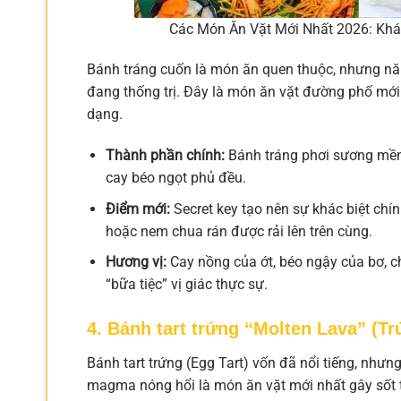
Các Món Ăn Vặt Mới Nhất 2026: K
Bánh tráng cuốn là món ăn quen thuộc, nhưng năm
đang thống trị. Đây là món ăn vặt đường phố mới n
dạng.
Thành phần chính:
Bánh tráng phơi sương mềm d
cay béo ngọt phủ đều.
Điểm mới:
Secret key tạo nên sự khác biệt chín
hoặc nem chua rán được rải lên trên cùng.
Hương vị:
Cay nồng của ớt, béo ngậy của bơ, 
“bữa tiệc” vị giác thực sự.
4. Bánh tart trứng “Molten Lava” (Tr
Bánh tart trứng (Egg Tart) vốn đã nổi tiếng, như
magma nóng hổi là món ăn vặt mới nhất gây sốt 