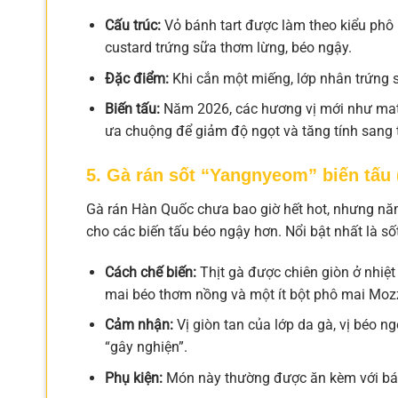
Cấu trúc:
Vỏ bánh tart được làm theo kiểu phô m
custard trứng sữa thơm lừng, béo ngậy.
Đặc điểm:
Khi cắn một miếng, lớp nhân trứng 
Biến tấu:
Năm 2026, các hương vị mới như mat
ưa chuộng để giảm độ ngọt và tăng tính sang 
5. Gà rán sốt “Yangnyeom” biến tấu 
Gà rán Hàn Quốc chưa bao giờ hết hot, nhưng nă
cho các biến tấu béo ngậy hơn. Nổi bật nhất là số
Cách chế biến:
Thịt gà được chiên giòn ở nhiệt
mai béo thơm nồng và một ít bột phô mai Mozz
Cảm nhận:
Vị giòn tan của lớp da gà, vị béo n
“gây nghiện”.
Phụ kiện:
Món này thường được ăn kèm với bánh