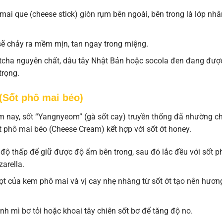
ai que (cheese stick) giòn rụm bên ngoài, bên trong là lớp nhâ
sẽ chảy ra mềm mịn, tan ngay trong miệng.
cha nguyên chất, dâu tây Nhật Bản hoặc socola đen đang đượ
trọng.
(Sốt phô mai béo)
m nay, sốt “Yangnyeom” (gà sốt cay) truyền thống đã nhường c
t phô mai béo (Cheese Cream) kết hợp với sốt ớt honey.
 độ thấp để giữ được độ ẩm bên trong, sau đó lắc đều với sốt p
arella.
gọt của kem phô mai và vị cay nhẹ nhàng từ sốt ớt tạo nên hương
 mì bơ tỏi hoặc khoai tây chiên sốt bơ để tăng độ no.