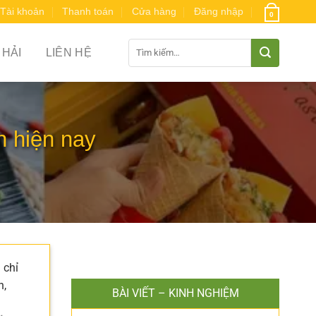
Tài khoản
Thanh toán
Cửa hàng
Đăng nhập
0
Tìm
 HẢI
LIÊN HỆ
kiếm:
n hiện nay
 chỉ
n,
BÀI VIẾT – KINH NGHIỆM