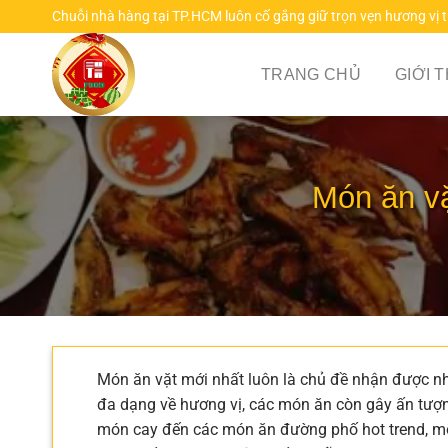
Chuyển
Chuỗi nhà hàng tại TP.HCM luôn cố gắng giữ trọn vẹn hương vị 
đến
nội
TRANG CHỦ
GIỚI 
dung
Món ăn vặ
Món ăn vặt mới nhất luôn là chủ đề nhận được nh
đa dạng về hương vị, các món ăn còn gây ấn tượn
món cay đến các món ăn đường phố hot trend, mỗ