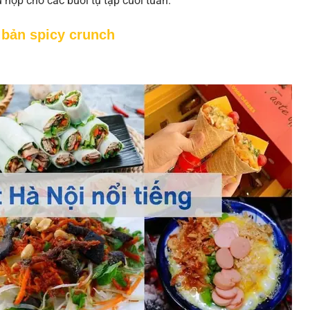
ù hợp cho các buổi tụ tập cuối tuần.
 bản spicy crunch