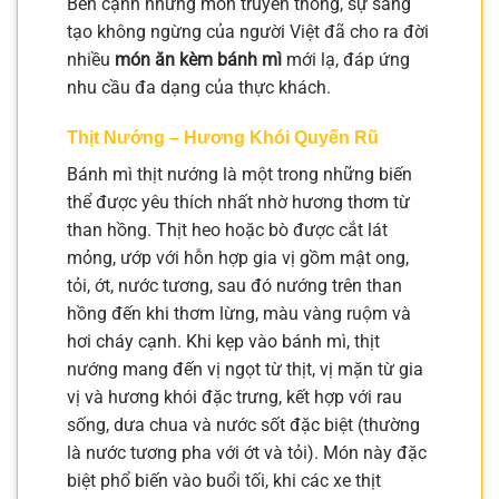
Bên cạnh những món truyền thống, sự sáng
tạo không ngừng của người Việt đã cho ra đời
nhiều
món ăn kèm bánh mì
mới lạ, đáp ứng
nhu cầu đa dạng của thực khách.
Thịt Nướng – Hương Khói Quyến Rũ
Bánh mì thịt nướng là một trong những biến
thể được yêu thích nhất nhờ hương thơm từ
than hồng. Thịt heo hoặc bò được cắt lát
mỏng, ướp với hỗn hợp gia vị gồm mật ong,
tỏi, ớt, nước tương, sau đó nướng trên than
hồng đến khi thơm lừng, màu vàng ruộm và
hơi cháy cạnh. Khi kẹp vào bánh mì, thịt
nướng mang đến vị ngọt từ thịt, vị mặn từ gia
vị và hương khói đặc trưng, kết hợp với rau
sống, dưa chua và nước sốt đặc biệt (thường
là nước tương pha với ớt và tỏi). Món này đặc
biệt phổ biến vào buổi tối, khi các xe thịt