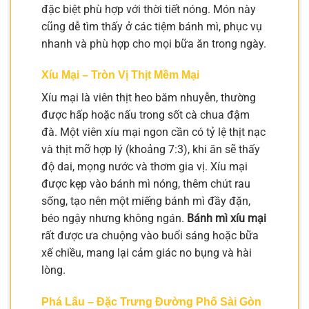
đặc biệt phù hợp với thời tiết nóng. Món này
cũng dễ tìm thấy ở các tiệm bánh mì, phục vụ
nhanh và phù hợp cho mọi bữa ăn trong ngày.
Xíu Mại – Tròn Vị Thịt Mềm Mại
Xíu mại là viên thịt heo băm nhuyễn, thường
được hấp hoặc nấu trong sốt cà chua đậm
đà. Một viên xíu mại ngon cần có tỷ lệ thịt nạc
và thịt mỡ hợp lý (khoảng 7:3), khi ăn sẽ thấy
độ dai, mọng nước và thơm gia vị. Xíu mại
được kẹp vào bánh mì nóng, thêm chút rau
sống, tạo nên một miếng bánh mì đầy đặn,
béo ngậy nhưng không ngán.
Bánh mì xíu mại
rất được ưa chuộng vào buổi sáng hoặc bữa
xế chiều, mang lại cảm giác no bụng và hài
lòng.
Phá Lấu – Đặc Trưng Đường Phố Sài Gòn