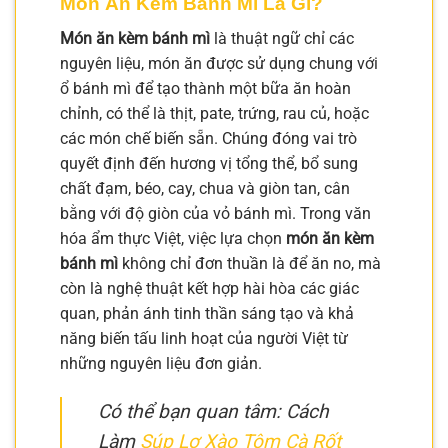
Món Ăn Kèm Bánh Mì Là Gì?
Món ăn kèm bánh mì
là thuật ngữ chỉ các
nguyên liệu, món ăn được sử dụng chung với
ổ bánh mì để tạo thành một bữa ăn hoàn
chỉnh, có thể là thịt, pate, trứng, rau củ, hoặc
các món chế biến sẵn. Chúng đóng vai trò
quyết định đến hương vị tổng thể, bổ sung
chất đạm, béo, cay, chua và giòn tan, cân
bằng với độ giòn của vỏ bánh mì. Trong văn
hóa ẩm thực Việt, việc lựa chọn
món ăn kèm
bánh mì
không chỉ đơn thuần là để ăn no, mà
còn là nghệ thuật kết hợp hài hòa các giác
quan, phản ánh tinh thần sáng tạo và khả
năng biến tấu linh hoạt của người Việt từ
những nguyên liệu đơn giản.
Có thể bạn quan tâm: Cách
Làm
Súp Lơ Xào Tôm Cà Rốt