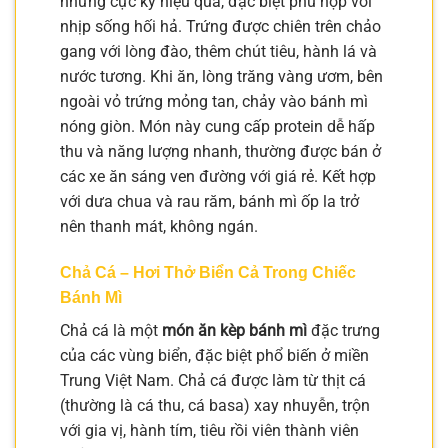
nhưng cực kỳ hiệu quả, đặc biệt phù hợp với
nhịp sống hối hả. Trứng được chiên trên chảo
gang với lòng đào, thêm chút tiêu, hành lá và
nước tương. Khi ăn, lòng trăng vàng ươm, bên
ngoài vỏ trứng mỏng tan, chảy vào bánh mì
nóng giòn. Món này cung cấp protein dễ hấp
thu và năng lượng nhanh, thường được bán ở
các xe ăn sáng ven đường với giá rẻ. Kết hợp
với dưa chua và rau răm, bánh mì ốp la trở
nên thanh mát, không ngán.
Chả Cá – Hơi Thở Biển Cả Trong Chiếc
Bánh Mì
Chả cá là một
món ăn kèp bánh mì
đặc trưng
của các vùng biển, đặc biệt phổ biến ở miền
Trung Việt Nam. Chả cá được làm từ thịt cá
(thường là cá thu, cá basa) xay nhuyễn, trộn
với gia vị, hành tím, tiêu rồi viên thành viên