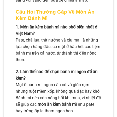
sáng vội vàng đến bữa xế chiều ấm áp.
Câu Hỏi Thường Gặp Về Món Ăn
Kèm Bánh Mì
1. Món ăn kèm bánh mì nào phổ biến nhất ở
Việt Nam?
Pate, chả lụa, thịt nướng và xíu mại là những
lựa chọn hàng đầu, có mặt ở hầu hết các tiệm
bánh mì trên cả nước, từ thành thị đến nông
thôn.
2. Làm thế nào để chọn bánh mì ngon để ăn
kèm?
Một ổ bánh mì ngon cần có vỏ giòn rụm
nhưng ruột mềm xốp, không quá đặc hay khô.
Bánh mì nên còn nóng hổi khi mua, vì nhiệt độ
sẽ giúp các
món ăn kèm bánh mì
như pate
hay trứng ốp la thơm ngon hơn.