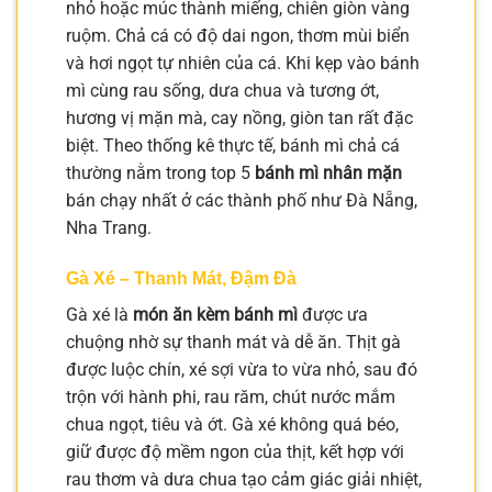
nhỏ hoặc múc thành miếng, chiên giòn vàng
ruộm. Chả cá có độ dai ngon, thơm mùi biển
và hơi ngọt tự nhiên của cá. Khi kẹp vào bánh
mì cùng rau sống, dưa chua và tương ớt,
hương vị mặn mà, cay nồng, giòn tan rất đặc
biệt. Theo thống kê thực tế, bánh mì chả cá
thường nằm trong top 5
bánh mì nhân mặn
bán chạy nhất ở các thành phố như Đà Nẵng,
Nha Trang.
Gà Xé – Thanh Mát, Đậm Đà
Gà xé là
món ăn kèm bánh mì
được ưa
chuộng nhờ sự thanh mát và dễ ăn. Thịt gà
được luộc chín, xé sợi vừa to vừa nhỏ, sau đó
trộn với hành phi, rau răm, chút nước mắm
chua ngọt, tiêu và ớt. Gà xé không quá béo,
giữ được độ mềm ngon của thịt, kết hợp với
rau thơm và dưa chua tạo cảm giác giải nhiệt,