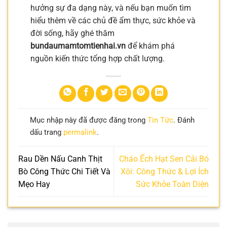
hưởng sự đa dạng này, và nếu bạn muốn tìm
hiểu thêm về các chủ đề ẩm thực, sức khỏe và
đời sống, hãy ghé thăm
bundaumamtomtienhai.vn
để khám phá
nguồn kiến thức tổng hợp chất lượng.
Mục nhập này đã được đăng trong
Tin Tức
. Đánh
dấu trang
permalink
.
Rau Dền Nấu Canh Thịt
Cháo Ếch Hạt Sen Cải Bó
Bò Công Thức Chi Tiết Và
Xôi: Công Thức & Lợi Ích
Mẹo Hay
Sức Khỏe Toàn Diện