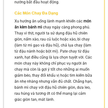
nướng bắt đầu hoạt động.
Các Món Chay Đa Dạng
Xu hướng ăn uống lành mạnh khiến các
món
ăn kèm bánh mì
chay ngày càng phong phú.
Thay vì thịt, người ta sử dụng đậu hũ chiên
giòn, nấm xào, rau củ luộc hoặc xào, bì chay
(làm từ mì gạo và đậu hũ), chả lụa chay (làm
từ đậu nành hoặc bột mì). Pate chay từ đậu
xanh, hạt điều cũng là lựa chọn tuyệt vời. Các
món chay này không chỉ phục vụ người ăn
chay mà còn là gợi ý tốt cho những ai muốn
giảm béo, thay đổi khẩu vị hoặc tìm kiếm bữa
ăn nhẹ nhàng nhưng vẫn đủ chất. Chẳng hạn,
bánh mì chay với đậu hũ chiên giòn, dưa leo,
rau húng và tương ớt có thể mang lại cảm
giác giòn tan, mát lành.