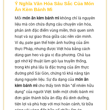
Ý Nghĩa Văn Hóa Sâu Sắc Của Món
Ăn Kèm Bánh Mì
Mỗi
món ăn kèm bánh mì
không chỉ là nguyên
liệu mà còn chứa đựng câu chuyện văn hóa,
phản ánh đặc điểm vùng miền, thói quen sinh
hoạt và sự giao thoa giữa các nền văn minh.
Ví dụ, pate gan thể hiện ảnh hưởng của ẩm
thực Pháp, nhưng được Việt hóa bằng cách
dùng gan heo và gia vị địa phương. Chả lụa
gợi nhớ kỹ thuật làm giò lụa truyền thống,
trong khi phá lấu là đặc trưng của ẩm thực
đường phố Sài Gòn, chứng tỏ khả năng tận
dụng nguyên liệu. Sự đa dạng của
món ăn
kèm bánh mì
cho thấy tinh thần “dĩ nhiên hữu
dụng” của người Việt: biến một chiếc bánh mì
đơn giản thành bữa ăn đầy đủ dinh dưỡng,
tiện lợi và phù hợp với mọi hoàn cảnh, từ bữa