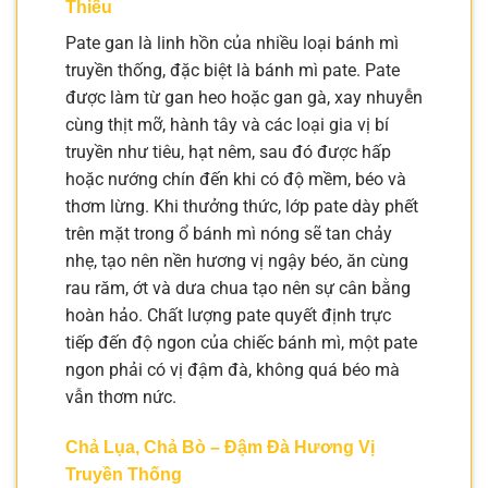
Thiếu
Pate gan là linh hồn của nhiều loại bánh mì
truyền thống, đặc biệt là bánh mì pate. Pate
được làm từ gan heo hoặc gan gà, xay nhuyễn
cùng thịt mỡ, hành tây và các loại gia vị bí
truyền như tiêu, hạt nêm, sau đó được hấp
hoặc nướng chín đến khi có độ mềm, béo và
thơm lừng. Khi thưởng thức, lớp pate dày phết
trên mặt trong ổ bánh mì nóng sẽ tan chảy
nhẹ, tạo nên nền hương vị ngậy béo, ăn cùng
rau răm, ớt và dưa chua tạo nên sự cân bằng
hoàn hảo. Chất lượng pate quyết định trực
tiếp đến độ ngon của chiếc bánh mì, một pate
ngon phải có vị đậm đà, không quá béo mà
vẫn thơm nức.
Chả Lụa, Chả Bò – Đậm Đà Hương Vị
Truyền Thống