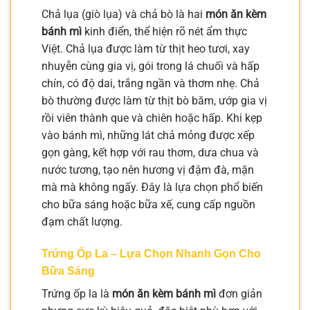
Chả lụa (giò lụa) và chả bò là hai
món ăn kèm
bánh mì
kinh điển, thể hiện rõ nét ẩm thực
Việt. Chả lụa được làm từ thịt heo tươi, xay
nhuyễn cùng gia vị, gói trong lá chuối và hấp
chín, có độ dai, trắng ngần và thơm nhẹ. Chả
bò thường được làm từ thịt bò băm, ướp gia vị
rồi viên thành que và chiên hoặc hấp. Khi kẹp
vào bánh mì, những lát chả mỏng được xếp
gọn gàng, kết hợp với rau thơm, dưa chua và
nước tương, tạo nên hương vị đậm đà, mặn
mà mà không ngấy. Đây là lựa chọn phổ biến
cho bữa sáng hoặc bữa xế, cung cấp nguồn
đạm chất lượng.
Trứng Ốp La – Lựa Chọn Nhanh Gọn Cho
Bữa Sáng
Trứng ốp la là
món ăn kèm bánh mì
đơn giản