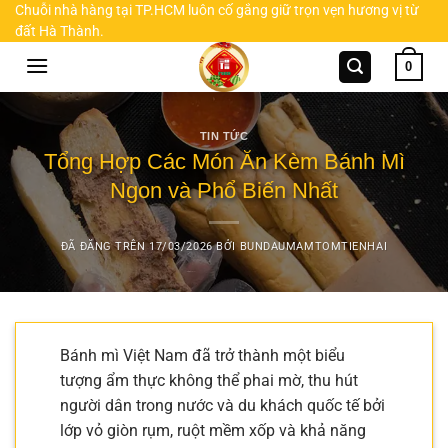
Chuyển
Chuỗi nhà hàng tại TP.HCM luôn cố gắng giữ trọn vẹn hương vị từ
đất Hà Thành.
đến
nội
0
dung
TIN TỨC
Tổng Hợp Các Món Ăn Kèm Bánh Mì
Ngon và Phổ Biến Nhất
ĐÃ ĐĂNG TRÊN
17/03/2026
BỞI
BUNDAUMAMTOMTIENHAI
Bánh mì Việt Nam đã trở thành một biểu
tượng ẩm thực không thể phai mờ, thu hút
người dân trong nước và du khách quốc tế bởi
lớp vỏ giòn rụm, ruột mềm xốp và khả năng