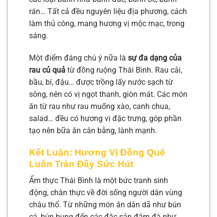
rán… Tất cả đều nguyên liệu địa phương, cách
làm thủ công, mang hương vị mộc mạc, trong
sáng.
Một điểm đáng chú ý nữa là
sự đa dạng của
rau củ quả
từ đồng ruộng Thái Bình. Rau cải,
bầu, bí, đậu… được trồng lấy nước sạch từ
sông, nên có vị ngọt thanh, giòn mát. Các món
ăn từ rau như rau muống xào, canh chua,
salad… đều có hương vị đặc trưng, góp phần
tạo nên bữa ăn cân bằng, lành mạnh.
Kết Luận: Hương Vị Đồng Quê
Luôn Tràn Đầy Sức Hút
Ẩm thực Thái Bình là một bức tranh sinh
động, chân thực về đời sống người dân vùng
châu thổ. Từ những món ăn dân dã như bún
cá, bún bung đến các đặc sản đậm đà như