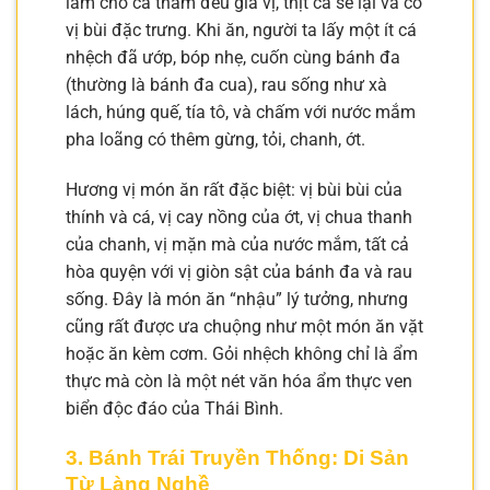
làm cho cá thấm đều gia vị, thịt cá se lại và có
vị bùi đặc trưng. Khi ăn, người ta lấy một ít cá
nhệch đã ướp, bóp nhẹ, cuốn cùng bánh đa
(thường là bánh đa cua), rau sống như xà
lách, húng quế, tía tô, và chấm với nước mắm
pha loãng có thêm gừng, tỏi, chanh, ớt.
Hương vị món ăn rất đặc biệt: vị bùi bùi của
thính và cá, vị cay nồng của ớt, vị chua thanh
của chanh, vị mặn mà của nước mắm, tất cả
hòa quyện với vị giòn sật của bánh đa và rau
sống. Đây là món ăn “nhậu” lý tưởng, nhưng
cũng rất được ưa chuộng như một món ăn vặt
hoặc ăn kèm cơm. Gỏi nhệch không chỉ là ẩm
thực mà còn là một nét văn hóa ẩm thực ven
biển độc đáo của Thái Bình.
3. Bánh Trái Truyền Thống: Di Sản
Từ Làng Nghề