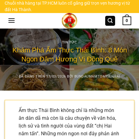
Chuyển
Chuỗi nhà hàng tại TP.HCM luôn cố gắng giữ trọn vẹn hương vị từ
đất Hà Thành.
đến
nội
0
dung
TIN TỨC
Khám Phá Ẩm Thực Thái Bình: 8 Món
Ngon Đậm Hương Vị Đồng Quê
ĐÃ ĐĂNG TRÊN
17/03/2026
BỞI
BUNDAUMAMTOMTIENHAI
Ẩm thực Thái Bình không chỉ là những món
ăn dân dã mà còn là câu chuyện về văn hóa,
lịch sử và tình người của vùng đất “chị Hai
năm tấn”. Những món ngon nơi đây phản ánh