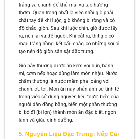
trắng và chanh để khử mùi và tạo hương
thơm. Quan trọng nhất là việc nhồi giò phải
chặt tay để khi luộc, giò không bị rỗng và có
độ chắc, giòn. Sau khi luộc chín, giò được lấy
ra, nén lại và để nguội. Khi cắt ra, thịt giò có
màu trắng hồng, kết cấu chắc, có những sợi bì
tạo nên độ giòn sần sật đặc trưng.
Giò nây thường được ăn kèm với bún, bánh
mì, cơm nếp hoặc dùng làm món nhậu. Nước
chấm thường là nước mắm pha loãng với
chanh, ớt, tỏi. Món ăn này phản ánh sự tinh tế
trong việc sử dụng nguyên liệu “dưới bến” của
người dân đồng bằng, biến một phần thường
bị bỏ đi (bì lợn) thành món ăn đặc biệt, ngon
lành và giàu dinh dưỡng.
5. Nguyên Liệu Đặc Trưng: Nếp Cái