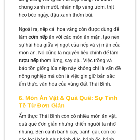
chưng xanh mướt, nhân nếp vàng ươm, thịt
heo béo ngậy, đậu xanh thơm bùi.
Ngoài ra, nếp cái hoa vàng còn được dùng để
làm
cơm nếp
ăn với các món ăn mặn, tạo nên
sự hài hòa giữa vị ngọt của nếp và vị mặn của
món ăn. Nó cũng là nguyên liệu chính để làm
rượu nếp
thơm lừng, say dịu. Việc trồng và
bảo tồn giống lúa nếp này không chỉ là vấn đề
nông nghiệp mà còn là việc gìn giữ bản sắc
ẩm thực, văn hóa của vùng đất Thái Bình.
6. Món Ăn Vặt & Quà Quê: Sự Tinh
Tế Từ Đơn Giản
Ẩm thực Thái Bình còn có nhiều món ăn vặt,
quà quê đơn giản nhưng khiến người ta nhớ
nhung. Bên cạnh bánh cáy, bánh gai, còn có
các loại bánh như bánh đúc, bánh ốc, bánh