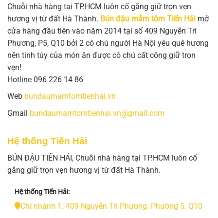
Chuỗi nhà hàng tại TP.HCM luôn cố gắng giữ trọn vẹn
hương vị từ đất Hà Thành.
Bún đậu mắm tôm Tiến Hải
mở
cửa hàng đầu tiên vào năm 2014 tại số 409 Nguyễn Tri
Phương, P5, Q10 bởi 2 cô chú người Hà Nội yêu quê hương
nên tinh túy của món ăn được cô chú cất công giữ trọn
vẹn!
Hotline 096 226 14 86
Web
bundaumamtomtienhai.vn
Gmail
bundaumamtomtienhai.vn@gmail.com
Hệ thống Tiến Hải
BÚN ĐẬU TIẾN HẢI, Chuỗi nhà hàng tại TP.HCM luôn cố
gắng giữ trọn vẹn hương vị từ đất Hà Thành.
Hệ thống Tiến Hải:
Chi nhánh 1: 409 Nguyễn Tri Phương. Phường 5. Q10