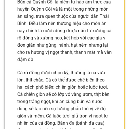
Bún cá Quỳnh Côi là niềm tự hào ẩm thực của
huyện Quỳnh Côi và là một trong những món
ăn sáng, trưa quen thuộc của người dân Thái
Bình. Điều làm nên thương hiệu cho món ăn
này chính là nước dùng được nấu từ xương cá
rô đồng và xương heo, kết hợp với các gia vị
đơn giản như gừng, hành, hạt nêm nhưng lại
cho ra hương vị ngọt thanh, thanh mát mà vẫn
đậm đà.
Cá rô đồng được chọn kỹ, thường là cá vừa
lớn, thịt chắc. Cá có thể được chế biến theo
hai cách phổ biến: chiên giòn hoặc luộc tươi.
Cá chiên giòn sẽ có lớp vỏ vàng ươm, thịt bên
trong trắng ngọt, khi ăn cùng bún và nước
dùng sẽ tạo nên sự tương phản thú vị về độ
giòn và mềm. Cá luộc tươi giữ trọn vị ngọt tự
nhiên của cá đồng. Bánh đa (bánh đa cua)