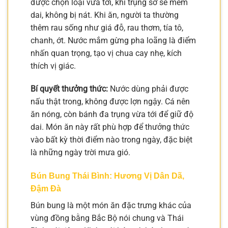
được chọn loại vừa tới, khi trụng sơ sẽ mềm
dai, không bị nát. Khi ăn, người ta thường
thêm rau sống như giá đỗ, rau thơm, tía tô,
chanh, ớt. Nước mắm gừng pha loãng là điểm
nhấn quan trọng, tạo vị chua cay nhẹ, kích
thích vị giác.
Bí quyết thưởng thức:
Nước dùng phải được
nấu thật trong, không được lợn ngậy. Cá nên
ăn nóng, còn bánh đa trụng vừa tới để giữ độ
dai. Món ăn này rất phù hợp để thưởng thức
vào bất kỳ thời điểm nào trong ngày, đặc biệt
là những ngày trời mưa gió.
Bún Bung Thái Bình: Hương Vị Dân Dã,
Đậm Đà
Bún bung là một món ăn đặc trưng khác của
vùng đồng bằng Bắc Bộ nói chung và Thái