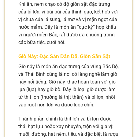
Khi ăn, nem chạo có độ giòn sật đặc trưng
của bì lợn, vị bùi bùi của thính gạo, kết hợp với
vị chua của lá sung, lá mơ và vị mặn ngọt của
nước mắm. Đây là món ăn “cực kỳ” hợp khẩu
vị người miền Bắc, rất được ưa chuộng trong
các bữa tiệc, cưới hỏi.
Giò Nây: Đặc Sản Dân Dã, Giòn Sần Sật
Giò nây là món ăn đặc trưng của vùng Bắc Bộ,
và Thái Bình cũng là nơi có làng nghề làm giò
nây nổi tiếng. Giò nây khác hoàn toàn với giò
lụa (lụa) hay giò bò. Đây là loại giò được làm
từ thịt lợn (thường là thịt thăn) và bì lợn, nhồi
vào ruột non lợn và được luộc chín.
Thành phần chính là thịt lợn và bì lợn được
thái hạt lựu hoặc xay nhuyễn, trộn với gia vị:
muối, đường, hạt nêm, tiêu, và đặc biệt là rượu