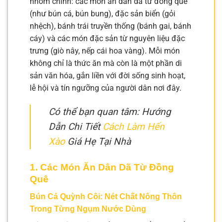
nhóm chính: các món ăn dân dã từ đồng quê
(như bún cá, bún bung), đặc sản biển (gỏi
nhệch), bánh trái truyền thống (bánh gai, bánh
cáy) và các món đặc sản từ nguyên liệu đặc
trưng (giò nây, nếp cái hoa vàng). Mỗi món
không chỉ là thức ăn mà còn là một phần di
sản văn hóa, gắn liền với đời sống sinh hoạt,
lễ hội và tín ngưỡng của người dân nơi đây.
Có thể bạn quan tâm: Hướng
Dẫn Chi Tiết
Cách Làm Hến
Xào
Giá Hẹ Tại Nhà
1. Các Món Ăn Dân Dã Từ Đồng
Quê
Bún Cá Quỳnh Côi: Nét Chất Nông Thôn
Trong Từng Ngụm Nước Dùng