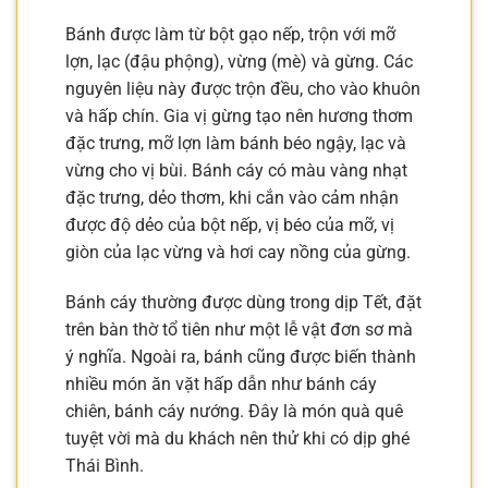
Bánh được làm từ bột gạo nếp, trộn với mỡ
lợn, lạc (đậu phộng), vừng (mè) và gừng. Các
nguyên liệu này được trộn đều, cho vào khuôn
và hấp chín. Gia vị gừng tạo nên hương thơm
đặc trưng, mỡ lợn làm bánh béo ngậy, lạc và
vừng cho vị bùi. Bánh cáy có màu vàng nhạt
đặc trưng, dẻo thơm, khi cắn vào cảm nhận
được độ dẻo của bột nếp, vị béo của mỡ, vị
giòn của lạc vừng và hơi cay nồng của gừng.
Bánh cáy thường được dùng trong dịp Tết, đặt
trên bàn thờ tổ tiên như một lễ vật đơn sơ mà
ý nghĩa. Ngoài ra, bánh cũng được biến thành
nhiều món ăn vặt hấp dẫn như bánh cáy
chiên, bánh cáy nướng. Đây là món quà quê
tuyệt vời mà du khách nên thử khi có dịp ghé
Thái Bình.