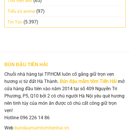
(65)
Thư viện ảnh
(97)
Tiểu sử anime
(5.397)
Tin Tức
BÚN ĐẬU TIẾN HẢI
Chuỗi nhà hàng tại TP.HCM luôn cố gắng giữ trọn vẹn
hương vị từ đất Hà Thành.
Bún đậu mắm tôm Tiến Hải
mở
cửa hàng đầu tiên vào năm 2014 tại số 409 Nguyễn Tri
Phương, P5, Q10 bởi 2 cô chú người Hà Nội yêu quê hương
nên tinh túy của món ăn được cô chú cất công giữ trọn
vẹn!
Hotline 096 226 14 86
Web
bundaumamtomtienhai.vn