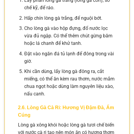
Lấy phần lòng gà trắng (lòng gà con), sơ
chế kỹ, để ráo.
Hấp chín lòng gà trắng, để nguội bớt.
Cho lòng gà vào hộp đựng, đổ nước lọc
vừa đủ ngập. Có thể thêm chút gừng băm
hoặc lá chanh để khử tanh.
Đặt vào ngăn đá tủ lạnh để đông trong vài
giờ.
Khi cần dùng, lấy lòng gà đông ra, cắt
miếng, có thể ăn kèm rau thơm, nước mắm
chua ngọt hoặc dùng làm nguyên liệu xào,
nấu canh.
2.6. Lòng Gà Cà Ri: Hương Vị Đậm Đà, Ấm
Cúng
Lòng gà xông khói hoặc lòng gà tươi chế biến
với nước cà ri tạo nên món ăn có hương thơm