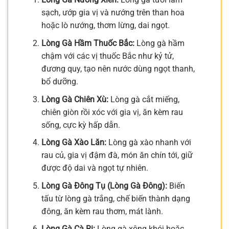
sạch, ướp gia vị và nướng trên than hoa
hoặc lò nướng, thơm lừng, dai ngọt.
Lòng Gà Hầm Thuốc Bắc:
Lòng gà hầm
chậm với các vị thuốc Bắc như kỷ tử,
đương quy, tạo nên nước dùng ngọt thanh,
bổ dưỡng.
Lòng Gà Chiên Xù:
Lòng gà cắt miếng,
chiên giòn rồi xóc với gia vị, ăn kèm rau
sống, cực kỳ hấp dẫn.
Lòng Gà Xào Lăn:
Lòng gà xào nhanh với
rau củ, gia vị đậm đà, món ăn chín tới, giữ
được độ dai và ngọt tự nhiên.
Lòng Gà Đông Tụ (Lòng Gà Đông):
Biến
tấu từ lòng gà trắng, chế biến thành dạng
đông, ăn kèm rau thơm, mát lành.
Lòng Gà Cà Ri:
Lòng gà xông khói hoặc