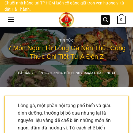
Chuyển
Chuỗi nhà hàng tại TP.HCM luôn cố gắng giữ trọn vẹn hương vị từ
đất Hà Thành.
đến
nội
0
dung
TIN TỨC
7 Món Ngon Từ Lòng Gà Nên Thử: Công
Thức Chi Tiết Từ A Đến Z
ĐÃ ĐĂNG TRÊN
16/03/2026
BỞI
BUNDAUMAMTOMTIENHAI
Lòng gà, một phần nội tạng phổ biến và giàu
dinh dưỡng, thường bị bỏ qua nhưng lại là
nguyên liệu vàng để chế biến những món ăn
ngon, đậm đà hương vị. Từ cách chế biến