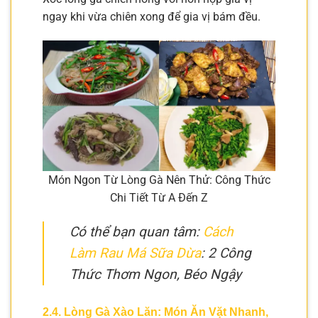
ngay khi vừa chiên xong để gia vị bám đều.
Món Ngon Từ Lòng Gà Nên Thử: Công Thức
Chi Tiết Từ A Đến Z
Có thể bạn quan tâm:
Cách
Làm Rau Má Sữa Dừa
: 2 Công
Thức Thơm Ngon, Béo Ngậy
2.4. Lòng Gà Xào Lăn: Món Ăn Vặt Nhanh,