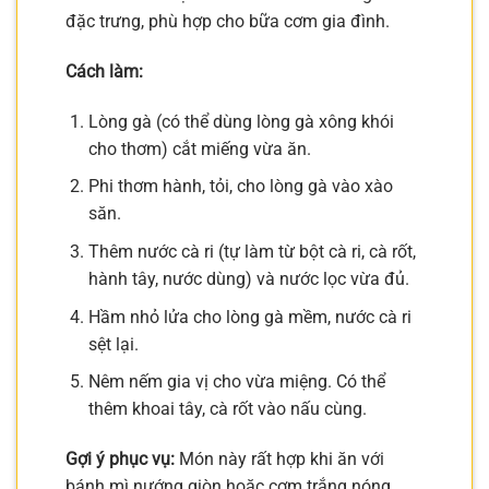
đặc trưng, phù hợp cho bữa cơm gia đình.
Cách làm:
Lòng gà (có thể dùng lòng gà xông khói
cho thơm) cắt miếng vừa ăn.
Phi thơm hành, tỏi, cho lòng gà vào xào
săn.
Thêm nước cà ri (tự làm từ bột cà ri, cà rốt,
hành tây, nước dùng) và nước lọc vừa đủ.
Hầm nhỏ lửa cho lòng gà mềm, nước cà ri
sệt lại.
Nêm nếm gia vị cho vừa miệng. Có thể
thêm khoai tây, cà rốt vào nấu cùng.
Gợi ý phục vụ:
Món này rất hợp khi ăn với
bánh mì nướng giòn hoặc cơm trắng nóng.