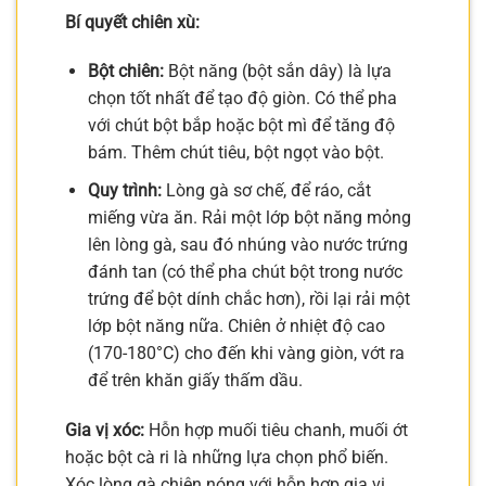
Bí quyết chiên xù:
Bột chiên:
Bột năng (bột sắn dây) là lựa
chọn tốt nhất để tạo độ giòn. Có thể pha
với chút bột bắp hoặc bột mì để tăng độ
bám. Thêm chút tiêu, bột ngọt vào bột.
Quy trình:
Lòng gà sơ chế, để ráo, cắt
miếng vừa ăn. Rải một lớp bột năng mỏng
lên lòng gà, sau đó nhúng vào nước trứng
đánh tan (có thể pha chút bột trong nước
trứng để bột dính chắc hơn), rồi lại rải một
lớp bột năng nữa. Chiên ở nhiệt độ cao
(170-180°C) cho đến khi vàng giòn, vớt ra
để trên khăn giấy thấm dầu.
Gia vị xóc:
Hỗn hợp muối tiêu chanh, muối ớt
hoặc bột cà ri là những lựa chọn phổ biến.
Xóc lòng gà chiên nóng với hỗn hợp gia vị