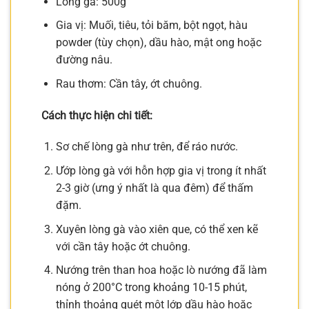
Lòng gà: 500g
Gia vị: Muối, tiêu, tỏi băm, bột ngọt, hàu
powder (tùy chọn), dầu hào, mật ong hoặc
đường nâu.
Rau thơm: Cần tây, ớt chuông.
Cách thực hiện chi tiết:
Sơ chế lòng gà như trên, để ráo nước.
Ướp lòng gà với hỗn hợp gia vị trong ít nhất
2-3 giờ (ưng ý nhất là qua đêm) để thấm
đặm.
Xuyên lòng gà vào xiên que, có thể xen kẽ
với cần tây hoặc ớt chuông.
Nướng trên than hoa hoặc lò nướng đã làm
nóng ở 200°C trong khoảng 10-15 phút,
thỉnh thoảng quét một lớp dầu hào hoặc