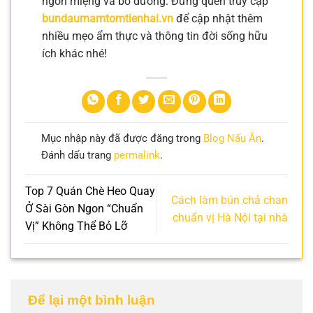
ngon miệng và bổ dưỡng. Đừng quên truy cập
bundaumamtomtienhai.vn
để cập nhật thêm
nhiều mẹo ẩm thực và thông tin đời sống hữu
ích khác nhé!
Mục nhập này đã được đăng trong
Blog Nấu Ăn
.
Đánh dấu trang
permalink
.
Top 7 Quán Chè Heo Quay
Cách làm bún chả chan
Ở Sài Gòn Ngon “Chuẩn
chuẩn vị Hà Nội tại nhà
Vị” Không Thể Bỏ Lỡ
Để lại một bình luận