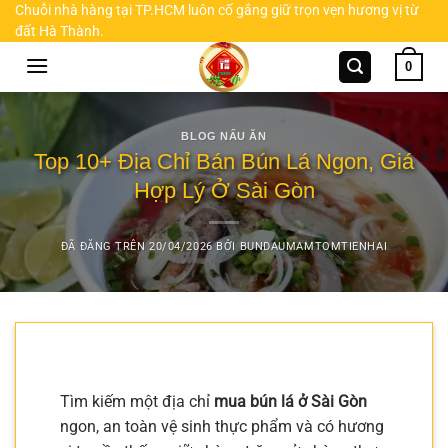
Chuyển
Chuỗi nhà hàng tại TP.HCM luôn cố gắng giữ trọn vẹn hương vị từ
đất Hà Thành.
đến
nội
0
dung
BLOG NẤU ĂN
Top 10+ Địa Chỉ Bán Bún Lá Ngon, Giá
Hợp Lý Ở Sài Gòn
ĐÃ ĐĂNG TRÊN
20/04/2026
BỞI
BUNDAUMAMTOMTIENHAI
Tìm kiếm một địa chỉ
mua bún lá ở Sài Gòn
ngon, an toàn vệ sinh thực phẩm và có hương