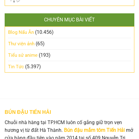
CHUYÊN MỤC BÀI VIẾT
(10.456)
Blog Nấu Ăn
(65)
Thư viện ảnh
(193)
Tiểu sử anime
(5.397)
Tin Tức
BÚN ĐẬU TIẾN HẢI
Chuỗi nhà hàng tại TP.HCM luôn cố gắng giữ trọn vẹn
hương vị từ đất Hà Thành.
Bún đậu mắm tôm Tiến Hải
mở
cửa hàng đầu tiên vào năm 2014 tại số 409 Nguyễn Tri