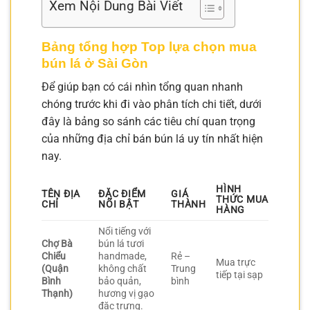
Xem Nội Dung Bài Viết
Bảng tổng hợp Top lựa chọn mua
bún lá ở Sài Gòn
Để giúp bạn có cái nhìn tổng quan nhanh
chóng trước khi đi vào phân tích chi tiết, dưới
đây là bảng so sánh các tiêu chí quan trọng
của những địa chỉ bán bún lá uy tín nhất hiện
nay.
HÌNH
TÊN ĐỊA
ĐẶC ĐIỂM
GIÁ
THỨC MUA
CHỈ
NỔI BẬT
THÀNH
HÀNG
Nổi tiếng với
Chợ Bà
bún lá tươi
Chiểu
handmade,
Rẻ –
Mua trực
(Quận
không chất
Trung
tiếp tại sạp
Bình
bảo quản,
bình
Thạnh)
hương vị gạo
đặc trưng.