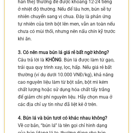
hàn the) thường để được khoảng 12-24 tiếng
ở nhiệt độ thường. Nếu để lâu hơn, bún sẽ tự
nhiên chuyển sang vị chua. Đây là phản ứng
tự nhiên của tinh bột lên men, vẫn an toàn nếu
chưa có mùi thối, nhưng nên nấu chín kỹ trước
khi ăn.
3. Có nên mua bún lá giá rẻ bất ngờ không?
Câu trả lời là
KHÔNG
. Bún lá được làm từ gạo,
trải qua quy trình xay, lọc, hấp. Nếu giá rẻ bất
thường (ví dụ dưới 10.000 VNĐ/kg), khả năng
cao nguyên liệu làm từ bột sắn, bột mì kém
chất lượng hoặc sử dụng hóa chất tẩy trắng
để giảm chi phí nguyên liệu. Hãy chọn mua ở
các địa chỉ uy tín như đã liệt kê ở trên.
4. Bún lá và bún tươi có khác nhau không?
Về cơ bản, “bún lá” là tên gọi chỉ hình dạng
của bún (dạng lá to, thường dùng cho bún