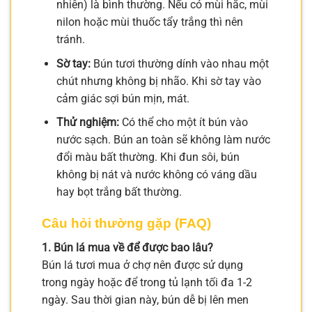
nhiên) là bình thường. Nếu có mùi hắc, mùi
nilon hoặc mùi thuốc tẩy trắng thì nên
tránh.
Sờ tay:
Bún tươi thường dính vào nhau một
chút nhưng không bị nhão. Khi sờ tay vào
cảm giác sợi bún mịn, mát.
Thử nghiệm:
Có thể cho một ít bún vào
nước sạch. Bún an toàn sẽ không làm nước
đổi màu bất thường. Khi đun sôi, bún
không bị nát và nước không có váng dầu
hay bọt trắng bất thường.
Câu hỏi thường gặp (FAQ)
1. Bún lá mua về để được bao lâu?
Bún lá tươi mua ở chợ nên được sử dụng
trong ngày hoặc để trong tủ lạnh tối đa 1-2
ngày. Sau thời gian này, bún dễ bị lên men