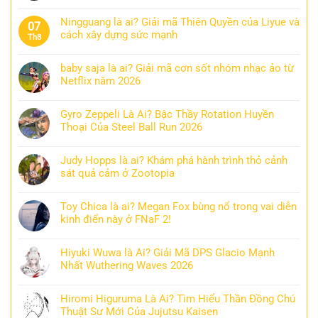
Ningguang là ai? Giải mã Thiên Quyền của Liyue và
07
cách xây dựng sức mạnh
Th8
baby saja là ai? Giải mã cơn sốt nhóm nhạc ảo từ
Netflix năm 2026
Gyro Zeppeli Là Ai? Bậc Thầy Rotation Huyền
Thoại Của Steel Ball Run 2026
Judy Hopps là ai? Khám phá hành trình thỏ cảnh
sát quả cảm ở Zootopia
Toy Chica là ai? Megan Fox bùng nổ trong vai diễn
kinh điển này ở FNaF 2!
Hiyuki Wuwa là Ai? Giải Mã DPS Glacio Mạnh
Nhất Wuthering Waves 2026
Hiromi Higuruma Là Ai? Tìm Hiểu Thần Đồng Chú
Thuật Sư Mới Của Jujutsu Kaisen