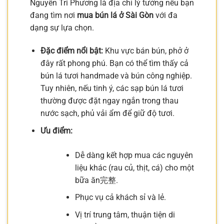
Nguyễn Tri Phương là địa chỉ lý tưởng nếu bạn
đang tìm nơi
mua bún lá ở Sài Gòn
với đa
dạng sự lựa chọn.
Đặc điểm nổi bật:
Khu vực bán bún, phở ở
đây rất phong phú. Bạn có thể tìm thấy cả
bún lá tươi handmade và bún công nghiệp.
Tuy nhiên, nếu tinh ý, các sạp bún lá tươi
thường được đặt ngay ngắn trong thau
nước sạch, phủ vải ẩm để giữ độ tươi.
Ưu điểm:
Dễ dàng kết hợp mua các nguyên
liệu khác (rau củ, thịt, cá) cho một
bữa ăn完整.
Phục vụ cả khách sỉ và lẻ.
Vị trí trung tâm, thuận tiện di