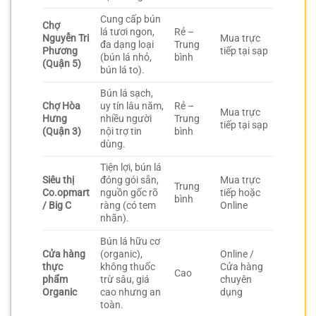
Cung cấp bún
Chợ
lá tươi ngon,
Rẻ –
Nguyễn Tri
Mua trực
đa dạng loại
Trung
Phương
tiếp tại sạp
(bún lá nhỏ,
bình
(Quận 5)
bún lá to).
Bún lá sạch,
Chợ Hòa
uy tín lâu năm,
Rẻ –
Mua trực
Hưng
nhiều người
Trung
tiếp tại sạp
(Quận 3)
nội trợ tin
bình
dùng.
Tiện lợi, bún lá
Siêu thị
đóng gói sẵn,
Mua trực
Trung
Co.opmart
nguồn gốc rõ
tiếp hoặc
bình
/ Big C
ràng (có tem
Online
nhãn).
Bún lá hữu cơ
Cửa hàng
(organic),
Online /
thực
không thuốc
Cửa hàng
Cao
phẩm
trừ sâu, giá
chuyên
Organic
cao nhưng an
dụng
toàn.