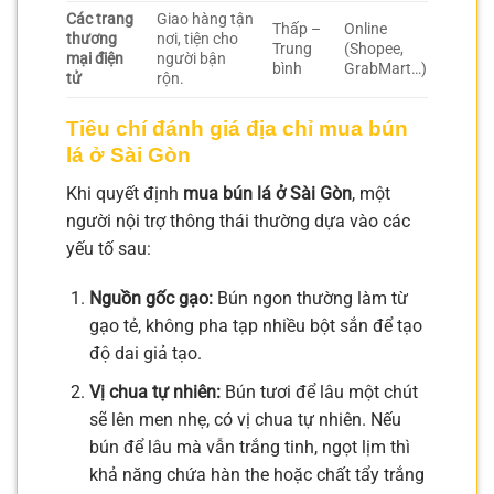
Các trang
Giao hàng tận
Thấp –
Online
thương
nơi, tiện cho
Trung
(Shopee,
mại điện
người bận
bình
GrabMart…)
tử
rộn.
Tiêu chí đánh giá địa chỉ mua bún
lá ở Sài Gòn
Khi quyết định
mua bún lá ở Sài Gòn
, một
người nội trợ thông thái thường dựa vào các
yếu tố sau:
Nguồn gốc gạo:
Bún ngon thường làm từ
gạo tẻ, không pha tạp nhiều bột sắn để tạo
độ dai giả tạo.
Vị chua tự nhiên:
Bún tươi để lâu một chút
sẽ lên men nhẹ, có vị chua tự nhiên. Nếu
bún để lâu mà vẫn trắng tinh, ngọt lịm thì
khả năng chứa hàn the hoặc chất tẩy trắng