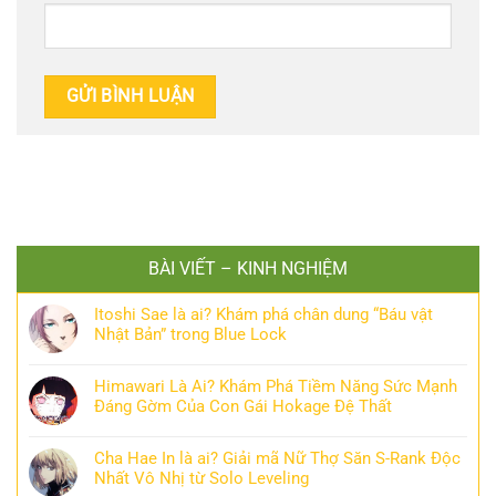
BÀI VIẾT – KINH NGHIỆM
Itoshi Sae là ai? Khám phá chân dung “Báu vật
Nhật Bản” trong Blue Lock
Himawari Là Ai? Khám Phá Tiềm Năng Sức Mạnh
Đáng Gờm Của Con Gái Hokage Đệ Thất
Cha Hae In là ai? Giải mã Nữ Thợ Săn S-Rank Độc
Nhất Vô Nhị từ Solo Leveling