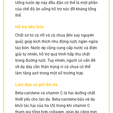
Uống nước ép này đều đặn có thể là một phần
của chế độ ăn uống hỗ trợ sức đề kháng tổng
thể.
Hỗ trợ tiêu hóa
Chất xơ từ cà rốt và cà chua (khi xay nguyên
quả) giúp kích thích nhu động ruột, ngăn ngừa
táo bón. Nước ép cũng cung cấp nước và điện
giải tự nhiên, hỗ trợ quá trình hấp thu chất
trong đường ruột. Tuy nhiên, người có vấn đề
về dạ dày cần thận trọng vì cà chua có thể
làm tăng axit trong một số trường hợp.
Làm đẹp và giữ ẩm da
Beta-carotene và vitamin C là hai dưỡng chất
thiết yếu cho làn da. Beta-carotene bảo vệ da
khỏi tác hại của tia UV, trong khi vitamin C
tham gia tổng hợp collagen, giúp da căng mịn