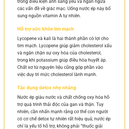
trong điều kiện ánh sáng yếu và ngăn ngừa
các vấn đề về giác mạc. Uống nước ép này bổ
sung nguồn vitamin A tự nhiên.
Hỗ trợ sức khỏe tim mạch
Lycopene và kali là hai thành phần có lợi cho
tim mạch. Lycopene giúp giảm cholesterol xấu
và ngăn chặn sự oxy hóa của cholesterol,
trong khi potassium giúp điều hòa huyết áp.
Chất xơ từ nguyên liệu cũng góp phần vào
việc duy trì mức cholesterol lành mạnh.
Tác dụng detox nhẹ nhàng
Nước ép giàu nước và chất chống oxy hóa hỗ
trợ quá trình thải độc của gan và thận. Tuy
nhiên, cần nhấn mạnh rằng cơ thể con người
có cơ chế detox tự nhiên rất hiệu quả; nước ép
chỉ là yếu tố hỗ trợ, không phải “thuốc giải