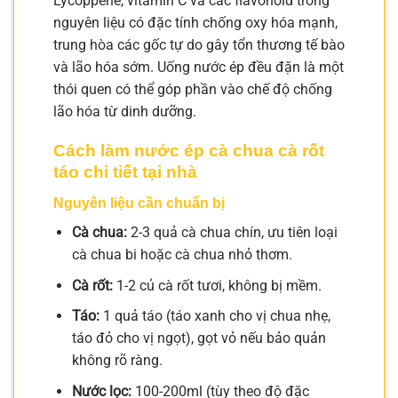
Lycoppene, vitamin C và các flavonoid trong
nguyên liệu có đặc tính chống oxy hóa mạnh,
trung hòa các gốc tự do gây tổn thương tế bào
và lão hóa sớm. Uống nước ép đều đặn là một
thói quen có thể góp phần vào chế độ chống
lão hóa từ dinh dưỡng.
Cách làm nước ép cà chua cà rốt
táo chi tiết tại nhà
Nguyên liệu cần chuẩn bị
Cà chua:
2-3 quả cà chua chín, ưu tiên loại
cà chua bi hoặc cà chua nhỏ thơm.
Cà rốt:
1-2 củ cà rốt tươi, không bị mềm.
Táo:
1 quả táo (táo xanh cho vị chua nhẹ,
táo đỏ cho vị ngọt), gọt vỏ nếu bảo quản
không rõ ràng.
Nước lọc:
100-200ml (tùy theo độ đặc