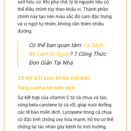
axit hữu cơ. Khi pha chế, tỷ lệ nguyên liệu có
thể điều chỉnh tùy theo khẩu vị. Thành phần
chính này tạo nên màu sắc đỏ cam đặc trưng
và vị ngọt tự nhiên, không cần thêm nhiều
đường.
Có thể bạn quan tâm:
Lá Sách
Bò Làm Gì Ngon
? 7 Công Thức
Đơn Giản Tại Nhà
10 lợi ích sức khỏe nổi bật
Tăng cường hệ miễn dịch
Sự kết hợp của vitamin C từ cà chua và táo,
cùng beta-carotene từ cà rốt, giúp nuôi dưỡng
các tế bào miễn dịch. Lycopene trong cà chua
có đặc tính chống oxy hóa mạnh, hỗ trợ cơ thể
chống lại tác nhân gây bệnh từ môi trường.