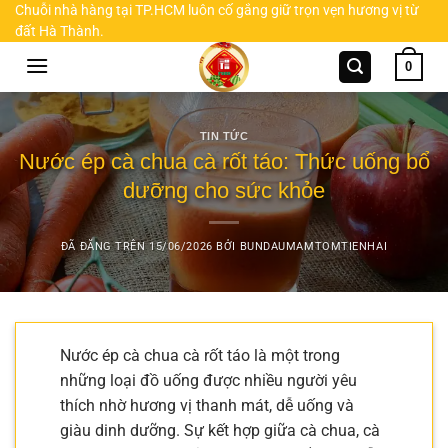
Chuyển
Chuỗi nhà hàng tại TP.HCM luôn cố gắng giữ trọn vẹn hương vị từ
đất Hà Thành.
đến
nội
0
dung
TIN TỨC
Nước ép cà chua cà rốt táo: Thức uống bổ
dưỡng cho sức khỏe
ĐÃ ĐĂNG TRÊN
15/06/2026
BỞI
BUNDAUMAMTOMTIENHAI
Nước ép cà chua cà rốt táo là một trong
những loại đồ uống được nhiều người yêu
thích nhờ hương vị thanh mát, dễ uống và
giàu dinh dưỡng. Sự kết hợp giữa cà chua, cà