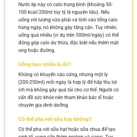
Nước ép này có calo trung bình (khoảng 50-
100 kcal/200ml tùy tỷ lệ nguyên liệu). Nếu
uống với lượng vừa phải và tính vào tổng calo
hàng ngày, nó không gây tăng cân. Tuy nhiên,
uống quá nhiều (ví dụ trên 500ml/ngày) có thể
đóng góp calo dư thừa, đặc biệt nếu thêm mật
ong hoặc đường.
Uống bao nhiêu là đủ?
Không có khuyến cáo cứng, nhưng một ly
(200-250ml) mỗi ngày là hợp lý để hấp thu lợi
ích mà không gây quá tải cho cơ thể. Người có
vấn đề sức khỏe nên tham khảo bác sĩ hoặc
chuyên gia dinh dưỡng.
Có thể pha với sữa hay không?
Có thể pha với sữa hạt hoặc sữa chua để tạo
sinh tố, cung cấp thêm protein và canxi. Tuy