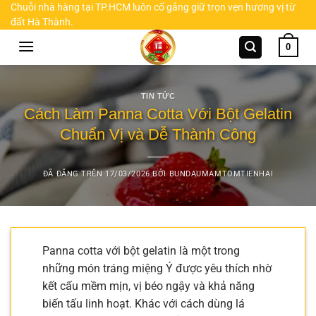
Chuyển
Chuỗi nhà hàng tại TP.HCM luôn cố gắng giữ trọn vẹn hương vị từ
đất Hà Thành.
đến
nội
0
dung
TIN TỨC
Cách Làm Panna Cotta Với Bột Gelatin
Chuẩn Vị và Dễ Thành Công
ĐÃ ĐĂNG TRÊN
17/03/2026
BỞI
BUNDAUMAMTOMTIENHAI
Panna cotta với bột gelatin là một trong
những món tráng miệng Ý được yêu thích nhờ
kết cấu mềm mịn, vị béo ngậy và khả năng
biến tấu linh hoạt. Khác với cách dùng lá