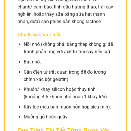
chanh/ cam bào, tinh dầu hương thảo, trái cây
nghiền, hoặc thay sữa bằng sữa hạt (hạnh
nhân, dừa) cho phiên bản không lactose.
Phụ Kiện Cần Thiết
Nồi nhỏ (không phải bằng thép không gỉ để
tránh phản ứng với axit từ trái cây nếu có).
Bát nhỏ.
Cân điện tử (rất quan trọng để đo lường
chính xác bột gelatin).
Khuôn/ khay silicon hoặc thủy tinh
(khoảng 4-6 khuôn nhỏ hoặc 1 khay lớn).
Rây lọc (nếu bạn muốn hỗn hợp siêu mịn).
Muỗng gỗ hoặc quấy.
Quy Trình Chi Tiết Từng Bước Với