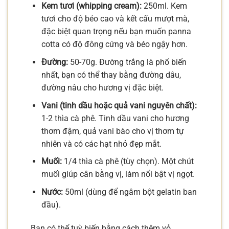
Kem tươi (whipping cream):
250ml. Kem
tươi cho độ béo cao và kết cấu mượt mà,
đặc biệt quan trọng nếu bạn muốn panna
cotta có độ đông cứng và béo ngậy hơn.
Đường:
50-70g. Đường trắng là phổ biến
nhất, bạn có thể thay bằng đường dâu,
đường nâu cho hương vị đặc biệt.
Vani (tinh dầu hoặc quả vani nguyên chất):
1-2 thìa cà phê. Tinh dầu vani cho hương
thơm đậm, quả vani bào cho vị thơm tự
nhiên và có các hạt nhỏ đẹp mắt.
Muối:
1/4 thìa cà phê (tùy chọn). Một chút
muối giúp cân bằng vị, làm nổi bật vị ngọt.
Nước:
50ml (dùng để ngâm bột gelatin ban
đầu).
Bạn có thể tuỳ biến bằng cách thêm vỏ