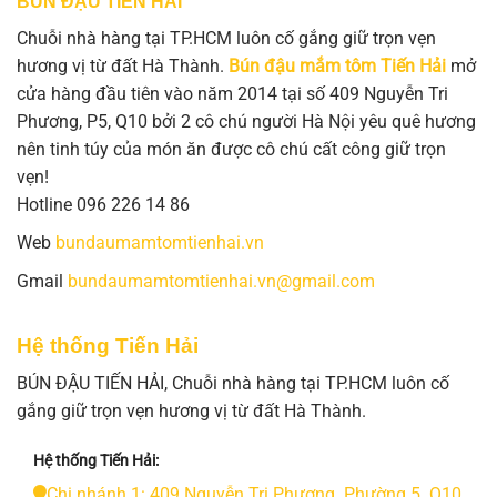
BÚN ĐẬU TIẾN HẢI
Chuỗi nhà hàng tại TP.HCM luôn cố gắng giữ trọn vẹn
hương vị từ đất Hà Thành.
Bún đậu mắm tôm Tiến Hải
mở
cửa hàng đầu tiên vào năm 2014 tại số 409 Nguyễn Tri
Phương, P5, Q10 bởi 2 cô chú người Hà Nội yêu quê hương
nên tinh túy của món ăn được cô chú cất công giữ trọn
vẹn!
Hotline 096 226 14 86
Web
bundaumamtomtienhai.vn
Gmail
bundaumamtomtienhai.vn@gmail.com
Hệ thống Tiến Hải
BÚN ĐẬU TIẾN HẢI, Chuỗi nhà hàng tại TP.HCM luôn cố
gắng giữ trọn vẹn hương vị từ đất Hà Thành.
Hệ thống Tiến Hải:
Chi nhánh 1: 409 Nguyễn Tri Phương. Phường 5. Q10