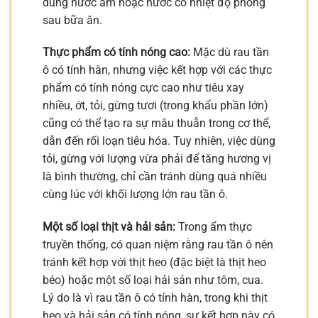
dùng nước ấm hoặc nước có nhiệt độ phòng
sau bữa ăn.
Thực phẩm có tính nóng cao:
Mặc dù rau tần
ô có tính hàn, nhưng việc kết hợp với các thực
phẩm có tính nóng cực cao như tiêu xay
nhiều, ớt, tỏi, gừng tươi (trong khẩu phần lớn)
cũng có thể tạo ra sự mâu thuẫn trong cơ thể,
dẫn đến rối loạn tiêu hóa. Tuy nhiên, việc dùng
tỏi, gừng với lượng vừa phải để tăng hương vị
là bình thường, chỉ cần tránh dùng quá nhiều
cùng lúc với khối lượng lớn rau tần ô.
Một số loại thịt và hải sản:
Trong ẩm thực
truyền thống, có quan niệm rằng rau tần ô nên
tránh kết hợp với thịt heo (đặc biệt là thịt heo
béo) hoặc một số loại hải sản như tôm, cua.
Lý do là vì rau tần ô có tính hàn, trong khi thịt
heo và hải sản có tính nóng, sự kết hợp này có