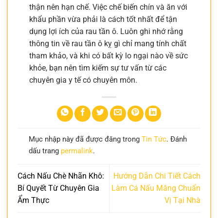
thận nên hạn chế. Việc chế biến chín và ăn với
khẩu phần vừa phải là cách tốt nhất để tận
dụng lợi ích của rau tần ô. Luôn ghi nhớ rằng
thông tin về rau tần ô kỵ gì chỉ mang tính chất
tham khảo, và khi có bất kỳ lo ngại nào về sức
khỏe, bạn nên tìm kiếm sự tư vấn từ các
chuyên gia y tế có chuyên môn.
Mục nhập này đã được đăng trong
Tin Tức
. Đánh
dấu trang
permalink
.
Cách Nấu Chè Nhãn Khô:
Hướng Dẫn Chi Tiết Cách
Bí Quyết Từ Chuyên Gia
Làm Cá Nấu Măng Chuẩn
Ẩm Thực
Vị Tại Nhà