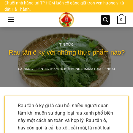
Chuyển
Chuỗi nhà hàng tại TP.HCM luôn cố gắng giữ trọn vẹn hương vị từ
đất Hà Thành.
đến
nội
0
dung
TIN TỨC
Rau tần ô kỵ với những thực phẩm nào?
ĐÃ ĐĂNG TRÊN
16/03/2026
BỞI
BUNDAUMAMTOMTIENHAI
Rau tần ô kỵ gì là câu hỏi nhiều người quan
tâm khi muốn sử dụng loại rau xanh phổ biến
này một cách an toàn và hợp lý. Rau tần ô,
hay còn gọi là cải bó xôi, cải mùi, là một loại