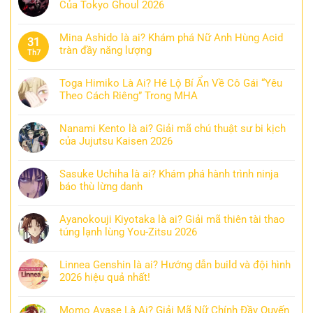
Của Tokyo Ghoul 2026
Mina Ashido là ai? Khám phá Nữ Anh Hùng Acid
31
tràn đầy năng lượng
Th7
Toga Himiko Là Ai? Hé Lộ Bí Ẩn Về Cô Gái “Yêu
Theo Cách Riêng” Trong MHA
Nanami Kento là ai? Giải mã chú thuật sư bi kịch
của Jujutsu Kaisen 2026
Sasuke Uchiha là ai? Khám phá hành trình ninja
báo thù lừng danh
Ayanokouji Kiyotaka là ai? Giải mã thiên tài thao
túng lạnh lùng You-Zitsu 2026
Linnea Genshin là ai? Hướng dẫn build và đội hình
2026 hiệu quả nhất!
Momo Ayase Là Ai? Giải Mã Nữ Chính Đầy Quyến