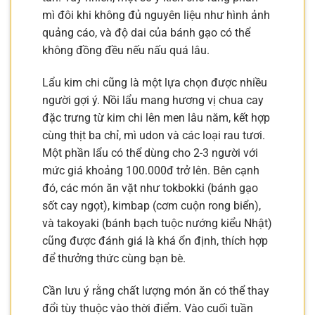
mì đôi khi không đủ nguyên liệu như hình ảnh
quảng cáo, và độ dai của bánh gạo có thể
không đồng đều nếu nấu quá lâu.
Lẩu kim chi cũng là một lựa chọn được nhiều
người gợi ý. Nồi lẩu mang hương vị chua cay
đặc trưng từ kim chi lên men lâu năm, kết hợp
cùng thịt ba chỉ, mì udon và các loại rau tươi.
Một phần lẩu có thể dùng cho 2-3 người với
mức giá khoảng 100.000đ trở lên. Bên cạnh
đó, các món ăn vặt như tokbokki (bánh gạo
sốt cay ngọt), kimbap (cơm cuộn rong biển),
và takoyaki (bánh bạch tuộc nướng kiểu Nhật)
cũng được đánh giá là khá ổn định, thích hợp
để thưởng thức cùng bạn bè.
Cần lưu ý rằng chất lượng món ăn có thể thay
đổi tùy thuộc vào thời điểm. Vào cuối tuần