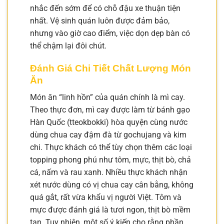
nhắc đến sớm để có chỗ đậu xe thuận tiện
nhất. Vệ sinh quán luôn được đảm bảo,
nhưng vào giờ cao điểm, việc dọn dẹp bàn có
thể chậm lại đôi chút.
Đánh Giá Chi Tiết Chất Lượng Món
Ăn
Món ăn “linh hồn” của quán chính là mì cay.
Theo thực đơn, mì cay được làm từ bánh gạo
Hàn Quốc (tteokbokki) hòa quyện cùng nước
dùng chua cay đậm đà từ gochujang và kim
chi. Thực khách có thể tùy chọn thêm các loại
topping phong phú như tôm, mực, thịt bò, chả
cá, nấm và rau xanh. Nhiều thực khách nhận
xét nước dùng có vị chua cay cân bằng, không
quá gắt, rất vừa khẩu vị người Việt. Tôm và
mực được đánh giá là tươi ngon, thịt bò mềm
tan. Tuy nhiên, một số ý kiến cho rằng phần