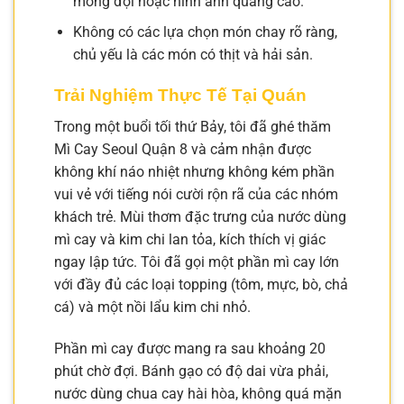
mong đợi hoặc hình ảnh quảng cáo.
Không có các lựa chọn món chay rõ ràng,
chủ yếu là các món có thịt và hải sản.
Trải Nghiệm Thực Tế Tại Quán
Trong một buổi tối thứ Bảy, tôi đã ghé thăm
Mì Cay Seoul Quận 8 và cảm nhận được
không khí náo nhiệt nhưng không kém phần
vui vẻ với tiếng nói cười rộn rã của các nhóm
khách trẻ. Mùi thơm đặc trưng của nước dùng
mì cay và kim chi lan tỏa, kích thích vị giác
ngay lập tức. Tôi đã gọi một phần mì cay lớn
với đầy đủ các loại topping (tôm, mực, bò, chả
cá) và một nồi lẩu kim chi nhỏ.
Phần mì cay được mang ra sau khoảng 20
phút chờ đợi. Bánh gạo có độ dai vừa phải,
nước dùng chua cay hài hòa, không quá mặn