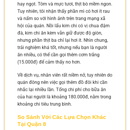
hay ngọt. Tôm và mực tươi, thịt bò mềm ngon.
Tuy nhiên, tôi nhận thấy phần mì có hơi ít rau
và nấm so với hình ảnh trên trang mạng xã
hội của quán. Nồi lẩu kim chi có vị chua đậm
đà, kim chi ăn kèm vẫn giữ được độ giòn,
nhưng phần thịt ba chỉ lại hơi ít. Nhìn chung,
trải nghiệm khá tốt, nhưng nếu bạn là người
ăn nhiều, có thể cần gọi thêm cơm trắng
(15.000đ) để cảm thấy no hơn.
Về dịch vụ, nhân viên rất niềm nở, tuy nhiên do
quán đông nên việc gọi thêm đồ đôi khi cần
nhắc lại nhiều lần. Tổng chi phí cho bữa ăn
của hai người là khoảng 180.000đ, nằm trong
khoảng chi tiêu trung bình.
So Sánh Với Các Lựa Chọn Khác
Tại Quận 8