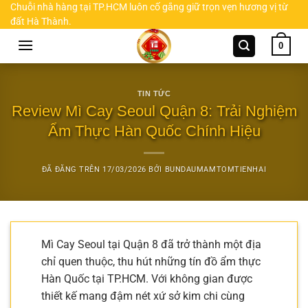
Chuyển
Chuỗi nhà hàng tại TP.HCM luôn cố gắng giữ trọn vẹn hương vị từ
đất Hà Thành.
đến
nội
0
dung
TIN TỨC
Review Mì Cay Seoul Quận 8: Trải Nghiệm
Ẩm Thực Hàn Quốc Chính Hiệu
ĐÃ ĐĂNG TRÊN
17/03/2026
BỞI
BUNDAUMAMTOMTIENHAI
Mì Cay Seoul tại Quận 8 đã trở thành một địa
chỉ quen thuộc, thu hút những tín đồ ẩm thực
Hàn Quốc tại TP.HCM. Với không gian được
thiết kế mang đậm nét xứ sở kim chi cùng