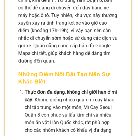
chính, khá dễ tìm. Từ trung tâm Quận 8, bạn
có thể dễ dàng di chuyển đến đây bằng xe
máy hoặc ô tô. Tuy nhiên, khu vực này thường
xuyên xảy ra tình trạng kẹt xe vào giờ cao
điểm (khoảng 17h-19h), vì vậy bạn nên cân
nhắc di chuyển sớm hoặc sử dụng các dịch vụ
gọi xe. Quán cũng cung cấp bản đồ Google
Maps chi tiết, giúp khách hàng dễ dàng tìm
đường đến quán.
Những Điểm Nổi Bật Tạo Nên Sự
Khác Biệt
Thực đơn đa dạng, không chỉ giới hạn ở mì
cay
: Không giống nhiều quán mì cay khác
chỉ tập trung vào một món, Mì Cay Seoul
Quận 8 còn phục vụ lẩu kim chi và nhiều
món ăn vặt Hàn Quốc khác, rất phù hợp
cho các nhóm khách có khẩu vị đa dạng.