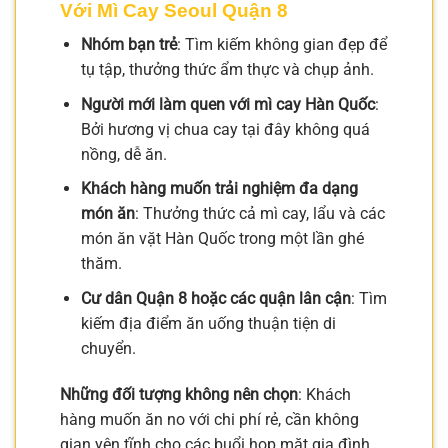
Với Mì Cay Seoul Quận 8
Nhóm bạn trẻ
: Tìm kiếm không gian đẹp để
tụ tập, thưởng thức ẩm thực và chụp ảnh.
Người mới làm quen với mì cay Hàn Quốc
:
Bởi hương vị chua cay tại đây không quá
nồng, dễ ăn.
Khách hàng muốn trải nghiệm đa dạng
món ăn
: Thưởng thức cả mì cay, lẩu và các
món ăn vặt Hàn Quốc trong một lần ghé
thăm.
Cư dân Quận 8 hoặc các quận lân cận
: Tìm
kiếm địa điểm ăn uống thuận tiện di
chuyển.
Những đối tượng không nên chọn
: Khách
hàng muốn ăn no với chi phí rẻ, cần không
gian yên tĩnh cho các buổi họp mặt gia đình,