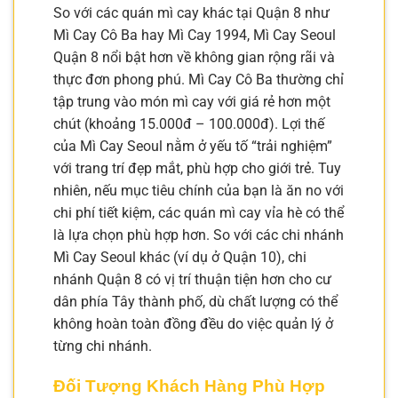
So với các quán mì cay khác tại Quận 8 như
Mì Cay Cô Ba hay Mì Cay 1994, Mì Cay Seoul
Quận 8 nổi bật hơn về không gian rộng rãi và
thực đơn phong phú. Mì Cay Cô Ba thường chỉ
tập trung vào món mì cay với giá rẻ hơn một
chút (khoảng 15.000đ – 100.000đ). Lợi thế
của Mì Cay Seoul nằm ở yếu tố “trải nghiệm”
với trang trí đẹp mắt, phù hợp cho giới trẻ. Tuy
nhiên, nếu mục tiêu chính của bạn là ăn no với
chi phí tiết kiệm, các quán mì cay vỉa hè có thể
là lựa chọn phù hợp hơn. So với các chi nhánh
Mì Cay Seoul khác (ví dụ ở Quận 10), chi
nhánh Quận 8 có vị trí thuận tiện hơn cho cư
dân phía Tây thành phố, dù chất lượng có thể
không hoàn toàn đồng đều do việc quản lý ở
từng chi nhánh.
Đối Tượng Khách Hàng Phù Hợp