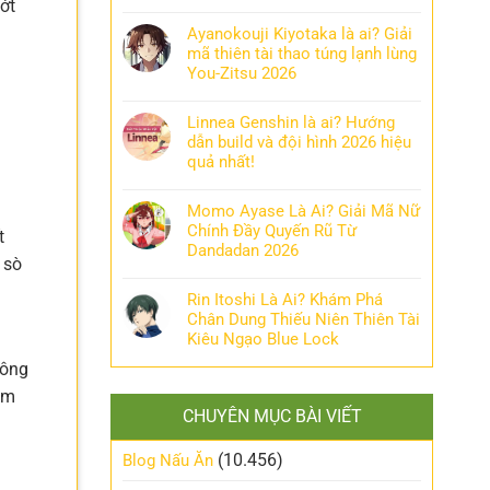
ớt
Ayanokouji Kiyotaka là ai? Giải
mã thiên tài thao túng lạnh lùng
You-Zitsu 2026
Linnea Genshin là ai? Hướng
dẫn build và đội hình 2026 hiệu
quả nhất!
Momo Ayase Là Ai? Giải Mã Nữ
Chính Đầy Quyến Rũ Từ
t
Dandadan 2026
 sò
Rin Itoshi Là Ai? Khám Phá
Chân Dung Thiếu Niên Thiên Tài
Kiêu Ngạo Blue Lock
hông
ám
CHUYÊN MỤC BÀI VIẾT
(10.456)
Blog Nấu Ăn