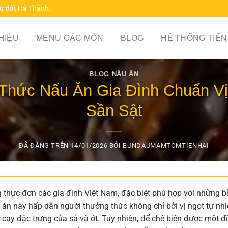
từ đất Hà Thành.
THIỆU
MENU CÁC MÓN
BLOG
HỆ THỐNG TIẾN
BLOG NẤU ĂN
hức Nấu Ăn Gia Đình Chuẩn Vị,
Sần Sật
ĐÃ ĐĂNG TRÊN
14/01/2026
BỞI
BUNDAUMAMTOMTIENHAI
g thực đơn các gia đình Việt Nam, đặc biệt phù hợp với những 
ăn này hấp dẫn người thưởng thức không chỉ bởi vị ngọt tự nh
cay đặc trưng của sả và ớt. Tuy nhiên, để chế biến được một đ