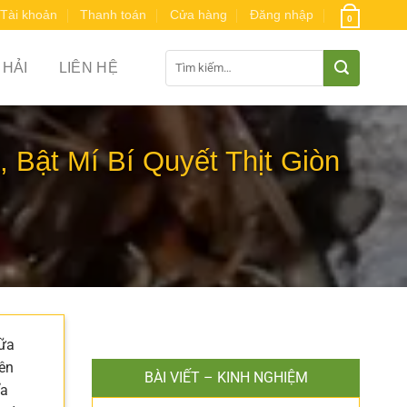
Tài khoản
Thanh toán
Cửa hàng
Đăng nhập
0
Tìm
 HẢI
LIÊN HỆ
kiếm:
 Bật Mí Bí Quyết Thịt Giòn
bữa
iên
BÀI VIẾT – KINH NGHIỆM
ĩa