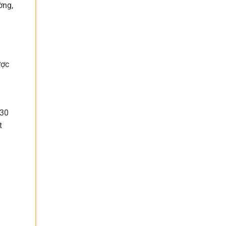
ờng,
ược
 30
t