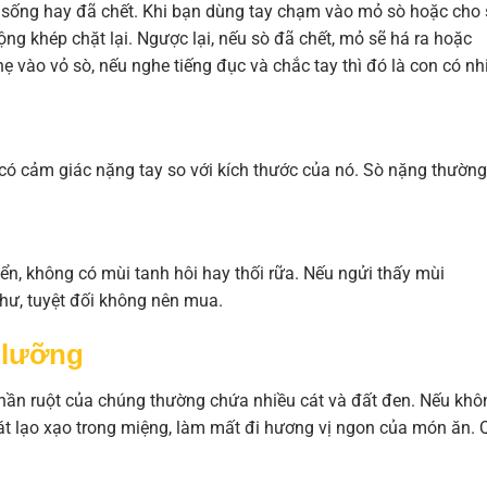
òn sống hay đã chết. Khi bạn dùng tay chạm vào mỏ sò hoặc cho
ng khép chặt lại. Ngược lại, nếu sò đã chết, mỏ sẽ há ra hoặc
 vào vỏ sò, nếu nghe tiếng đục và chắc tay thì đó là con có nh
có cảm giác nặng tay so với kích thước của nó. Sò nặng thường
n, không có mùi tanh hôi hay thối rữa. Nếu ngửi thấy mùi
 hư, tuyệt đối không nên mua.
 lưỡng
 phần ruột của chúng thường chứa nhiều cát và đất đen. Nếu khô
cát lạo xạo trong miệng, làm mất đi hương vị ngon của món ăn. 