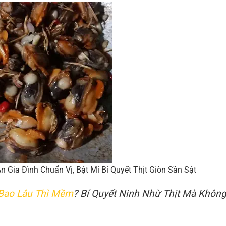
 Gia Đình Chuẩn Vị, Bật Mí Bí Quyết Thịt Giòn Sần Sật
Bao Lâu Thì Mềm
? Bí Quyết Ninh Nhừ Thịt Mà Khôn