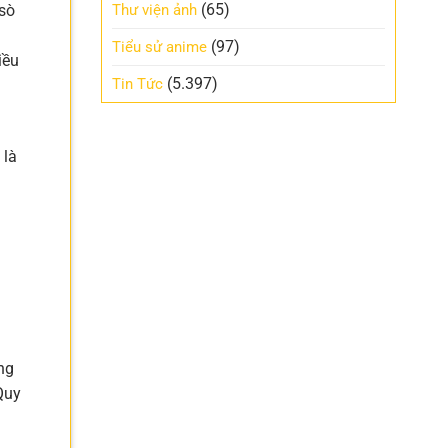
(65)
 sò
Thư viện ảnh
(97)
Tiểu sử anime
iều
(5.397)
Tin Tức
 là
ng
Quy