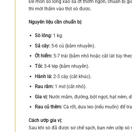
Để món sò lông xào sả ớt thơm ngon, chuẩn bị gia
thì mới thấm vào thịt sò được.
Nguyên liệu cần chuẩn bị:
Sò lông:
1 kg.
Sả cây:
5-6 củ (bằm nhuyễn).
Ớt hiểm:
5-7 trái (bằm nhỏ hoặc cắt lát tùy th
Tỏi:
3-4 tép (bằm nhuyễn).
Hành lá:
2-3 cây (cắt khúc).
Rau răm:
1 mớ (cắt nhỏ).
Gia vị:
Nước mắm, đường, bột ngọt, hạt nêm, dầ
Rau củ thêm:
Cà rốt, dưa leo (nếu muốn) để tra
Cách ướp gia vị:
Sau khi sò đã được sơ chế sạch, bạn nên ướp sò với