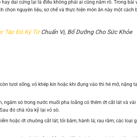
o hay dai cứng lại là điều không phải ai cũng nắm rõ. Trong bài v
ách chọn nguyên liệu, sơ chế và thực hiện món ăn này một cách 
c Táo Đỏ Kỷ Tử
Chuẩn Vị, Bổ Dưỡng Cho Sức Khỏe
n tươi sống, vỏ khép kín hoặc khi đụng vào thì hé mở, nặng ta
 ngâm sò trong nước muối pha loãng có thêm ớt cắt lát và vài 
Sau đó chà rửa kỹ lại vỏ sò.
ểm hoặc ớt chuông cắt lát; tỏi băm; hành lá; rau răm; các loại g