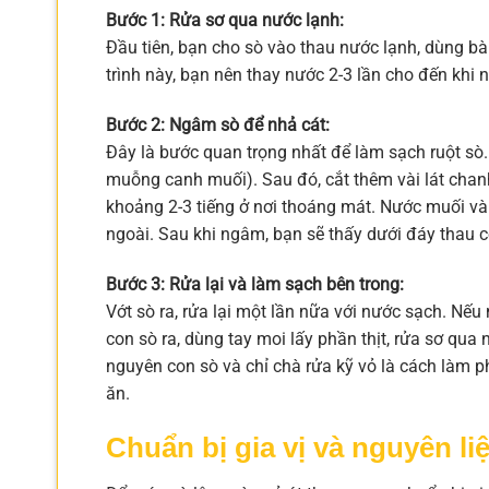
Bước 1: Rửa sơ qua nước lạnh:
Đầu tiên, bạn cho sò vào thau nước lạnh, dùng bà
trình này, bạn nên thay nước 2-3 lần cho đến khi
Bước 2: Ngâm sò để nhả cát:
Đây là bước quan trọng nhất để làm sạch ruột sò.
muỗng canh muối). Sau đó, cắt thêm vài lát chan
khoảng 2-3 tiếng ở nơi thoáng mát. Nước muối và vị
ngoài. Sau khi ngâm, bạn sẽ thấy dưới đáy thau c
Bước 3: Rửa lại và làm sạch bên trong:
Vớt sò ra, rửa lại một lần nữa với nước sạch. Nế
con sò ra, dùng tay moi lấy phần thịt, rửa sơ qua
nguyên con sò và chỉ chà rửa kỹ vỏ là cách làm p
ăn.
Chuẩn bị gia vị và nguyên l