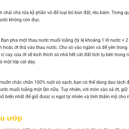
n chải chà rửa kỹ phần vỏ để loại bỏ bùn đất, rêu bám. Trong q
 nước không còn đục.
 Bạn pha một thau nước muối loãng (tỷ lệ khoảng 1 lít nước + 2
h hoặc ớt thả vào thau nước. Cho sò vào ngâm và để yên trong
 cay của ớt sẽ kích thích sò nhả hết cát đất tích tụ bên trong r
ó một lớp cát dày.
u muốn chắc chắn 100% ruột sò sạch, bạn có thể dùng dao tách 
 nước muối loãng một lần nữa. Tuy nhiên, với món xào sả ớt, giữ
hổ biến nhất để giữ được vị ngọt tự nhiên và tính thẩm mỹ cho
iệu ướp