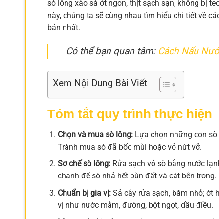
sò lông xào sả ớt ngon, thịt sạch sạn, không bị te
này, chúng ta sẽ cùng nhau tìm hiểu chi tiết về c
bản nhất.
Có thể bạn quan tâm:
Cách Nấu Nướ
Xem Nội Dung Bài Viết
Tóm tắt quy trình thực hiện
Chọn và mua sò lông:
Lựa chọn những con sò cò
Tránh mua sò đã bốc mùi hoặc vỏ nứt vỡ.
Sơ chế sò lông:
Rửa sạch vỏ sò bằng nước lạnh,
chanh để sò nhả hết bùn đất và cát bên trong. 
Chuẩn bị gia vị:
Sả cây rửa sạch, băm nhỏ; ớt hi
vị như nước mắm, đường, bột ngọt, dầu điều.