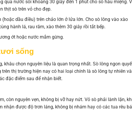
ng qua nước sôi khoảng 30 giây đến 1 phút cho sò háu miệng. V
n thịt sò trên vỏ cho đẹp.
 (hoặc dầu điều) trên chảo lớn ở lửa lớn. Cho sò lông vào xào
ùng hành lá, rau răm, xào thêm 30 giây rồi tắt bếp.
 tương ớt hoặc nước mắm gừng.
tươi sống
, khâu chọn nguyên liệu là quan trọng nhất. Sò lông ngon quyế
trên thị trường hiện nay có hai loại chính là sò lông tự nhiên và
các đặc điểm sau để nhận biết.
, còn nguyên vẹn, không bị vỡ hay nứt. Vỏ sò phải lành lặn, k
cảm nhận được độ trơn láng, không bị nhám hay có các tua rêu b