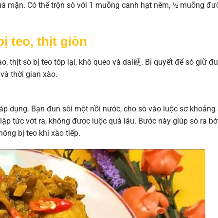
quá mặn. Có thể trộn sò với 1 muỗng canh hạt nêm, ½ muỗng đư
 teo, thịt giòn
, thịt sò bị teo tóp lại, khô queo và dai硬. Bí quyết để sò giữ đ
và thời gian xào.
áp dụng. Bạn đun sôi một nồi nước, cho sò vào luộc sơ khoảng
 lập tức vớt ra, không được luộc quá lâu. Bước này giúp sò ra bớ
ông bị teo khi xào tiếp.