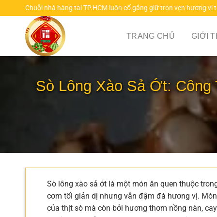
Chuyển
Chuỗi nhà hàng tại TP.HCM luôn cố gắng giữ trọn vẹn hương vị 
đến
nội
TRANG CHỦ
GIỚI 
dung
Sò Lông Xào Sả Ớt: Công T
Sò lông xào sả ớt là một món ăn quen thuộc tron
cơm tối giản dị nhưng vẫn đậm đà hương vị. Món 
của thịt sò mà còn bởi hương thơm nồng nàn, cay 