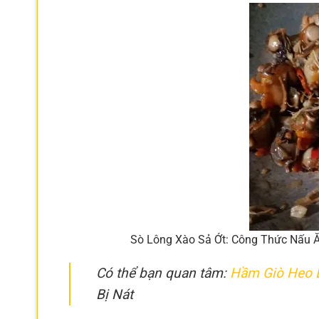
Sò Lông Xào Sả Ớt: Công Thức Nấu Ăn
Có thể bạn quan tâm:
Hầm Giò Heo 
Bị Nát