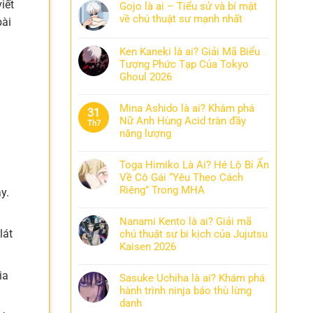
iết
Gojo là ai – Tiểu sử và bí mật
về chú thuật sư mạnh nhất
bài
Ken Kaneki là ai? Giải Mã Biểu
Tượng Phức Tạp Của Tokyo
Ghoul 2026
Mina Ashido là ai? Khám phá
31
Nữ Anh Hùng Acid tràn đầy
Th7
năng lượng
Toga Himiko Là Ai? Hé Lộ Bí Ẩn
Về Cô Gái “Yêu Theo Cách
Riêng” Trong MHA
y.
Nanami Kento là ai? Giải mã
lát
chú thuật sư bi kịch của Jujutsu
Kaisen 2026
ia
Sasuke Uchiha là ai? Khám phá
hành trình ninja báo thù lừng
danh