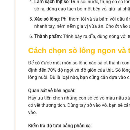
Làm sạch thịt sò:
Đun sôi nước, trụng sơ sò lô
sò ra, dùng dao tách bỏ một bên vỏ, giữ lại phầ
Xào sò lông:
Phi thơm tỏi và sả băm với dầu ăn
nhanh tay, nêm nếm gia vị vừa ăn. Cho ớt vào c
Thành phẩm:
Trình bày ra đĩa, dùng nóng với
Cách chọn sò lông ngon và 
Để có được một món sò lông xào sả ớt thành công
định đến 70% độ ngọt và độ giòn của thịt. Sò lông 
lông nuôi. Dù là loại nào, bạn cũng cần dựa vào 
Quan sát vẻ bên ngoài:
Hãy ưu tiên chọn những con sò có vỏ màu nâu xám
có vết thương tích. Dùng tay sờ vào vỏ, bạn sẽ 
vào.
Kiểm tra độ tươi bằng phản xạ: