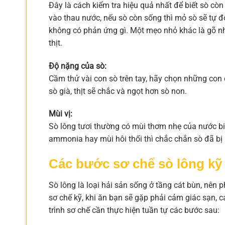
Đây là cách kiểm tra hiệu quả nhất để biết sò c
vào thau nước, nếu sò còn sống thì mỏ sò sẽ tự độ
không có phản ứng gì. Một mẹo nhỏ khác là gõ nhẹ
thịt.
Độ nặng của sò:
Cầm thử vài con sò trên tay, hãy chọn những con 
sò già, thịt sẽ chắc và ngọt hơn sò non.
Mùi vị:
Sò lông tươi thường có mùi thơm nhẹ của nước biể
ammonia hay mùi hôi thối thì chắc chắn sò đã bị
Các bước sơ chế sò lông kỹ
Sò lông là loại hải sản sống ở tầng cát bùn, nên
sơ chế kỹ, khi ăn bạn sẽ gặp phải cảm giác sạn, 
trình sơ chế cần thực hiện tuần tự các bước sau: