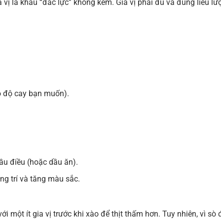
 vị là khâu “đắc lực” không kém. Gia vị phải đủ và đúng liều lư
eo độ cay bạn muốn).
u điều (hoặc dầu ăn).
ng trí và tăng màu sắc.
 một ít gia vị trước khi xào để thịt thấm hơn. Tuy nhiên, vì sò 