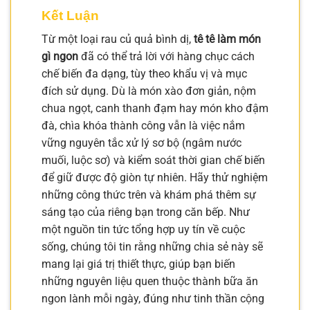
Kết Luận
Từ một loại rau củ quả bình dị,
tê tê làm món
gì ngon
đã có thể trả lời với hàng chục cách
chế biến đa dạng, tùy theo khẩu vị và mục
đích sử dụng. Dù là món xào đơn giản, nộm
chua ngọt, canh thanh đạm hay món kho đậm
đà, chìa khóa thành công vẫn là việc nắm
vững nguyên tắc xử lý sơ bộ (ngâm nước
muối, luộc sơ) và kiểm soát thời gian chế biến
để giữ được độ giòn tự nhiên. Hãy thử nghiệm
những công thức trên và khám phá thêm sự
sáng tạo của riêng bạn trong căn bếp. Như
một nguồn tin tức tổng hợp uy tín về cuộc
sống, chúng tôi tin rằng những chia sẻ này sẽ
mang lại giá trị thiết thực, giúp bạn biến
những nguyên liệu quen thuộc thành bữa ăn
ngon lành mỗi ngày, đúng như tinh thần cộng