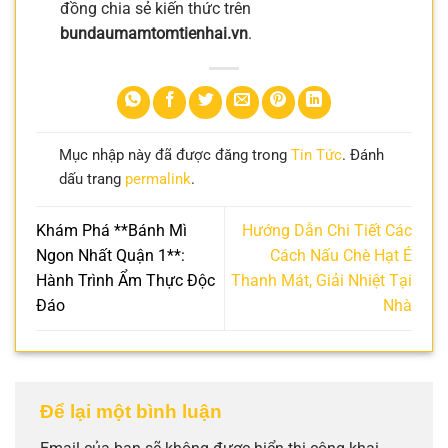
đồng chia sẻ kiến thức trên
bundaumamtomtienhai.vn
.
Mục nhập này đã được đăng trong
Tin Tức
. Đánh
dấu trang
permalink
.
Khám Phá **Bánh Mì
Hướng Dẫn Chi Tiết Các
Ngon Nhất Quận 1**:
Cách Nấu Chè Hạt É
Hành Trình Ẩm Thực Độc
Thanh Mát, Giải Nhiệt Tại
Đáo
Nhà
Để lại một bình luận