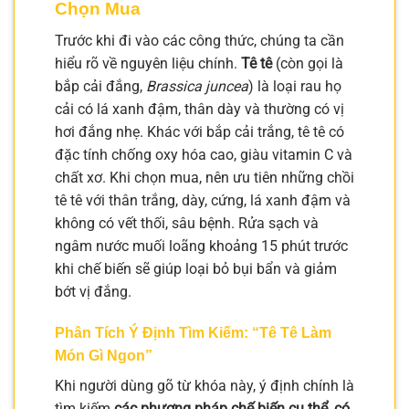
Chọn Mua
Trước khi đi vào các công thức, chúng ta cần
hiểu rõ về nguyên liệu chính.
Tê tê
(còn gọi là
bắp cải đắng,
Brassica juncea
) là loại rau họ
cải có lá xanh đậm, thân dày và thường có vị
hơi đắng nhẹ. Khác với bắp cải trắng, tê tê có
đặc tính chống oxy hóa cao, giàu vitamin C và
chất xơ. Khi chọn mua, nên ưu tiên những chồi
tê tê với thân trắng, dày, cứng, lá xanh đậm và
không có vết thối, sâu bệnh. Rửa sạch và
ngâm nước muối loãng khoảng 15 phút trước
khi chế biến sẽ giúp loại bỏ bụi bẩn và giảm
bớt vị đắng.
Phân Tích Ý Định Tìm Kiếm: “Tê Tê Làm
Món Gì Ngon”
Khi người dùng gõ từ khóa này, ý định chính là
tìm kiếm
các phương pháp chế biến cụ thể, có