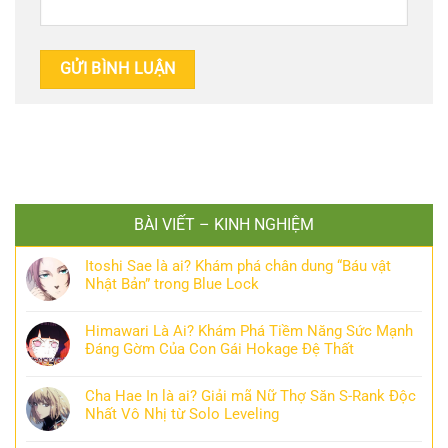
BÀI VIẾT – KINH NGHIỆM
Itoshi Sae là ai? Khám phá chân dung “Báu vật
Nhật Bản” trong Blue Lock
Himawari Là Ai? Khám Phá Tiềm Năng Sức Mạnh
Đáng Gờm Của Con Gái Hokage Đệ Thất
Cha Hae In là ai? Giải mã Nữ Thợ Săn S-Rank Độc
Nhất Vô Nhị từ Solo Leveling