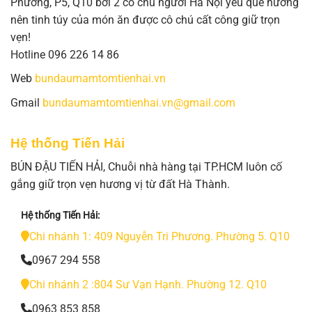
Phương, P5, Q10 bởi 2 cô chú người Hà Nội yêu quê hương
nên tinh túy của món ăn được cô chú cất công giữ trọn
vẹn!
Hotline 096 226 14 86
Web
bundaumamtomtienhai.vn
Gmail
bundaumamtomtienhai.vn@gmail.com
Hệ thống Tiến Hải
BÚN ĐẬU TIẾN HẢI, Chuỗi nhà hàng tại TP.HCM luôn cố
gắng giữ trọn vẹn hương vị từ đất Hà Thành.
Hệ thống Tiến Hải:
Chi nhánh 1: 409 Nguyễn Tri Phương. Phường 5. Q10
0967 294 558
Chi nhánh 2 :804 Sư Vạn Hạnh. Phường 12. Q10
0963 853 858