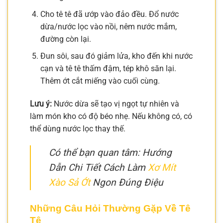
Cho tê tê đã ướp vào đảo đều. Đổ nước
dừa/nước lọc vào nồi, nêm nước mắm,
đường còn lại.
Đun sôi, sau đó giảm lửa, kho đến khi nước
cạn và tê tê thấm đậm, tép khô săn lại.
Thêm ớt cắt miếng vào cuối cùng.
Lưu ý:
Nước dừa sẽ tạo vị ngọt tự nhiên và
làm món kho có độ béo nhẹ. Nếu không có, có
thể dùng nước lọc thay thế.
Có thể bạn quan tâm: Hướng
Dẫn Chi Tiết Cách Làm
Xơ Mít
Xào Sả Ớt
Ngon Đúng Điệu
Những Câu Hỏi Thường Gặp Về Tê
Tê