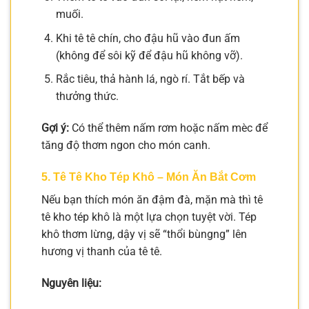
muối.
Khi tê tê chín, cho đậu hũ vào đun ấm
(không để sôi kỹ để đậu hũ không vỡ).
Rắc tiêu, thả hành lá, ngò rí. Tắt bếp và
thưởng thức.
Gợi ý:
Có thể thêm nấm rơm hoặc nấm mèc để
tăng độ thơm ngon cho món canh.
5. Tê Tê Kho Tép Khô – Món Ăn Bắt Cơm
Nếu bạn thích món ăn đậm đà, mặn mà thì tê
tê kho tép khô là một lựa chọn tuyệt vời. Tép
khô thơm lừng, dậy vị sẽ “thổi bùngng” lên
hương vị thanh của tê tê.
Nguyên liệu: