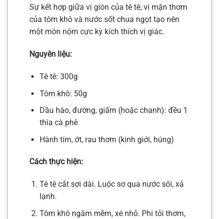
Sự kết hợp giữa vị giòn của tê tê, vị mặn thơm
của tôm khô và nước sốt chua ngọt tạo nên
một món nộm cực kỳ kích thích vị giác.
Nguyên liệu:
Tê tê: 300g
Tôm khô: 50g
Dầu hào, đường, giấm (hoặc chanh): đều 1
thìa cà phê
Hành tím, ớt, rau thơm (kinh giới, húng)
Cách thực hiện:
Tê tê cắt sợi dài. Luộc sơ qua nước sôi, xả
lạnh.
Tôm khô ngâm mềm, xé nhỏ. Phi tỏi thơm,