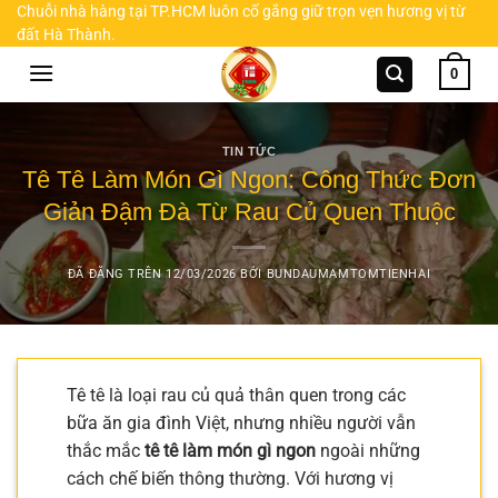
Chuyển
Chuỗi nhà hàng tại TP.HCM luôn cố gắng giữ trọn vẹn hương vị từ
đất Hà Thành.
đến
nội
0
dung
TIN TỨC
Tê Tê Làm Món Gì Ngon: Công Thức Đơn
Giản Đậm Đà Từ Rau Củ Quen Thuộc
ĐÃ ĐĂNG TRÊN
12/03/2026
BỞI
BUNDAUMAMTOMTIENHAI
Tê tê là loại rau củ quả thân quen trong các
bữa ăn gia đình Việt, nhưng nhiều người vẫn
thắc mắc
tê tê làm món gì ngon
ngoài những
cách chế biến thông thường. Với hương vị