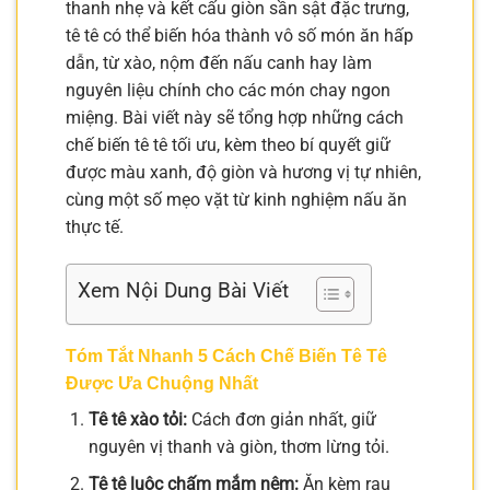
thanh nhẹ và kết cấu giòn sần sật đặc trưng,
tê tê có thể biến hóa thành vô số món ăn hấp
dẫn, từ xào, nộm đến nấu canh hay làm
nguyên liệu chính cho các món chay ngon
miệng. Bài viết này sẽ tổng hợp những cách
chế biến tê tê tối ưu, kèm theo bí quyết giữ
được màu xanh, độ giòn và hương vị tự nhiên,
cùng một số mẹo vặt từ kinh nghiệm nấu ăn
thực tế.
Xem Nội Dung Bài Viết
Tóm Tắt Nhanh 5 Cách Chế Biến Tê Tê
Được Ưa Chuộng Nhất
Tê tê xào tỏi:
Cách đơn giản nhất, giữ
nguyên vị thanh và giòn, thơm lừng tỏi.
Tê tê luộc chấm mắm nêm:
Ăn kèm rau