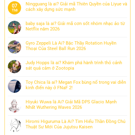
Ningguang là ai? Giải mã Thiên Quyền của Liyue và
07
cách xây dựng sức mạnh
Th8
baby saja là ai? Giải mã cơn sốt nhóm nhạc ảo từ
Netflix năm 2026
Gyro Zeppeli Là Ai? Bậc Thầy Rotation Huyền
Thoại Của Steel Ball Run 2026
Judy Hopps là ai? Khám phá hành trình thỏ cảnh
sát quả cảm ở Zootopia
Toy Chica là ai? Megan Fox bùng nổ trong vai diễn
kinh điển này ở FNaF 2!
Hiyuki Wuwa là Ai? Giải Mã DPS Glacio Mạnh
Nhất Wuthering Waves 2026
Hiromi Higuruma Là Ai? Tìm Hiểu Thần Đồng Chú
Thuật Sư Mới Của Jujutsu Kaisen