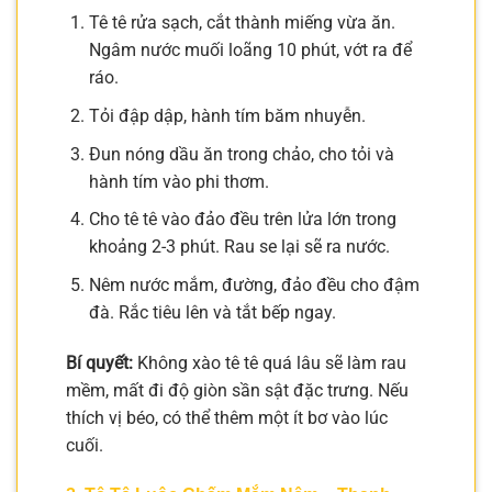
Tê tê rửa sạch, cắt thành miếng vừa ăn.
Ngâm nước muối loãng 10 phút, vớt ra để
ráo.
Tỏi đập dập, hành tím băm nhuyễn.
Đun nóng dầu ăn trong chảo, cho tỏi và
hành tím vào phi thơm.
Cho tê tê vào đảo đều trên lửa lớn trong
khoảng 2-3 phút. Rau se lại sẽ ra nước.
Nêm nước mắm, đường, đảo đều cho đậm
đà. Rắc tiêu lên và tắt bếp ngay.
Bí quyết:
Không xào tê tê quá lâu sẽ làm rau
mềm, mất đi độ giòn sần sật đặc trưng. Nếu
thích vị béo, có thể thêm một ít bơ vào lúc
cuối.