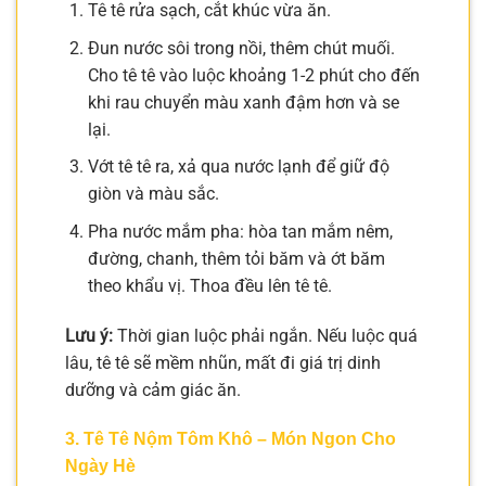
Tê tê rửa sạch, cắt khúc vừa ăn.
Đun nước sôi trong nồi, thêm chút muối.
Cho tê tê vào luộc khoảng 1-2 phút cho đến
khi rau chuyển màu xanh đậm hơn và se
lại.
Vớt tê tê ra, xả qua nước lạnh để giữ độ
giòn và màu sắc.
Pha nước mắm pha: hòa tan mắm nêm,
đường, chanh, thêm tỏi băm và ớt băm
theo khẩu vị. Thoa đều lên tê tê.
Lưu ý:
Thời gian luộc phải ngắn. Nếu luộc quá
lâu, tê tê sẽ mềm nhũn, mất đi giá trị dinh
dưỡng và cảm giác ăn.
3. Tê Tê Nộm Tôm Khô – Món Ngon Cho
Ngày Hè