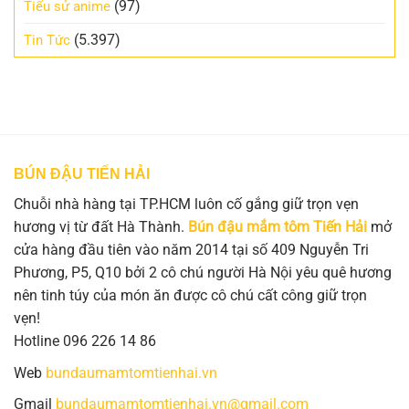
(97)
Tiểu sử anime
(5.397)
Tin Tức
BÚN ĐẬU TIẾN HẢI
Chuỗi nhà hàng tại TP.HCM luôn cố gắng giữ trọn vẹn
hương vị từ đất Hà Thành.
Bún đậu mắm tôm Tiến Hải
mở
cửa hàng đầu tiên vào năm 2014 tại số 409 Nguyễn Tri
Phương, P5, Q10 bởi 2 cô chú người Hà Nội yêu quê hương
nên tinh túy của món ăn được cô chú cất công giữ trọn
vẹn!
Hotline 096 226 14 86
Web
bundaumamtomtienhai.vn
Gmail
bundaumamtomtienhai.vn@gmail.com