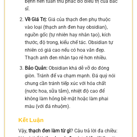
bệnh nên tuân thủ phác đồ điều trị của bác
sĩ.
Về Giá Trị:
Giá của thạch đen phụ thuộc
vào loại (thạch anh đen hay obsidian),
nguồn gốc (tự nhiên hay nhân tạo), kích
thước, độ trong, kiểu chế tác. Obsidian tự
nhiên có giá cao nếu có hoa văn đẹp.
Thạch anh đen nhân tạo rẻ hơn nhiều.
Bảo Quản:
Obsidian khá dễ vỡ do đóng
giòn. Tránh để va chạm mạnh. Đá quý nói
chung cần tránh tiếp xúc với hóa chất
(nước hoa, sữa tắm), nhiệt độ cao để
không làm hỏng bề mặt hoặc làm phai
màu (với đá nhuộm).
Kết Luận
Vậy,
thạch đen làm từ gì
? Câu trả lời đa chiều: