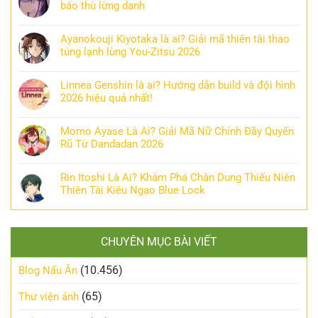
báo thù lừng danh
Ayanokouji Kiyotaka là ai? Giải mã thiên tài thao
túng lạnh lùng You-Zitsu 2026
Linnea Genshin là ai? Hướng dẫn build và đội hình
2026 hiệu quả nhất!
Momo Ayase Là Ai? Giải Mã Nữ Chính Đầy Quyến
Rũ Từ Dandadan 2026
Rin Itoshi Là Ai? Khám Phá Chân Dung Thiếu Niên
Thiên Tài Kiêu Ngạo Blue Lock
CHUYÊN MỤC BÀI VIẾT
(10.456)
Blog Nấu Ăn
(65)
Thư viện ảnh