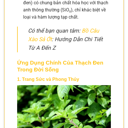
đen) có chung bản chất hóa học với thạch
anh thông thường (SiO₂), chỉ khác biệt về
loại và hàm lượng tạp chất.
Có thể bạn quan tâm:
Bồ Câu
Xào Sả Ớt
: Hướng Dẫn Chi Tiết
Từ A Đến Z
Ứng Dụng Chính Của Thạch Đen
Trong Đời Sống
1. Trang Sức và Phong Thủy