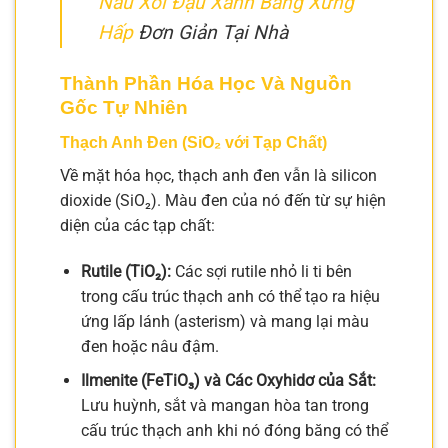
Nấu Xôi Đậu Xanh Bằng Xửng
Hấp
Đơn Giản Tại Nhà
Thành Phần Hóa Học Và Nguồn
Gốc Tự Nhiên
Thạch Anh Đen (SiO₂ với Tạp Chất)
Về mặt hóa học, thạch anh đen vẫn là silicon
dioxide (SiO₂). Màu đen của nó đến từ sự hiện
diện của các tạp chất:
Rutile (TiO₂):
Các sợi rutile nhỏ li ti bên
trong cấu trúc thạch anh có thể tạo ra hiệu
ứng lấp lánh (asterism) và mang lại màu
đen hoặc nâu đậm.
Ilmenite (FeTiO₃) và Các Oxyhidơ của Sắt:
Lưu huỳnh, sắt và mangan hòa tan trong
cấu trúc thạch anh khi nó đóng băng có thể