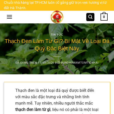
Chuyển
Chuỗi nhà hàng tại TP.HCM luôn cố gắng giữ trọn vẹn hương vị từ
đất Hà Thành.
đến
nội
0
dung
TIN TỨC
Thạch Đen Làm Từ Gì? Bí Mật Về Loại Đá
Quý Đặc Biệt Này
ĐÃ ĐĂNG TRÊN
11/03/2026
BỞI
BUNDAUMAMTOMTIENHAI
Thạch đen là một loại đá quý được biết đến
với màu sắc đặc trưng và những linh tính
mạnh mẽ. Tuy nhiên, nhiều người thắc mắc
thạch đen làm từ gì
, liệu nó có phải là một loại