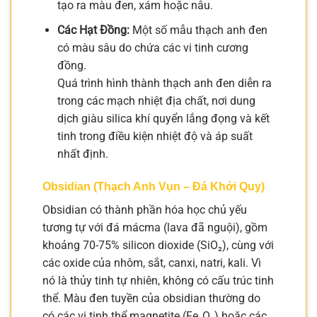
tạo ra màu đen, xám hoặc nâu.
Các Hạt Đồng:
Một số mẫu thạch anh đen
có màu sâu do chứa các vi tinh cương
đồng.
Quá trình hình thành thạch anh đen diễn ra
trong các mạch nhiệt địa chất, nơi dung
dịch giàu silica khí quyển lắng đọng và kết
tinh trong điều kiện nhiệt độ và áp suất
nhất định.
Obsidian (Thạch Anh Vụn – Đá Khởi Quy)
Obsidian có thành phần hóa học chủ yếu
tương tự với đá mácma (lava đã nguội), gồm
khoảng 70-75% silicon dioxide (SiO₂), cùng với
các oxide của nhôm, sắt, canxi, natri, kali. Vì
nó là thủy tinh tự nhiên, không có cấu trúc tinh
thể. Màu đen tuyền của obsidian thường do
có các vi tinh thể magnetite (Fe₃O₄) hoặc các