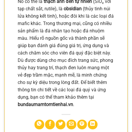
Nó có thể là
thạch anh đen tự nhiên
(SiO₂ với
tạp chất sắt, rutile), là
obsidian
(thủy tinh núi
lửa không kết tinh), hoặc đôi khi là các loại đá
mafic khác. Trong thương mại, cũng có nhiều
sản phẩm là đá nhân tạo hoặc đá nhuộm
màu. Hiểu rõ nguồn gốc và thành phần sẽ
giúp bạn đánh giá đúng giá trị, ứng dụng và
cách chăm sóc cho viên đá quý đặc biệt này.
Dù được dùng cho mục đích trang sức, phong
thủy hay trang trí, thạch đen luôn mang một
vẻ đẹp trầm mặc, mạnh mẽ, là minh chứng
cho sự kỳ diệu trong lòng đất. Để biết thêm
thông tin chi tiết về các loại đá quý và ứng
dụng, bạn có thể tham khảo thêm tại
bundaumamtomtienhai.vn
.