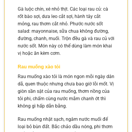
Gà luộc chín, xé nhỏ thịt. Các loại rau củ: cà
rốt bào sợi, dưa leo cắt sợi, hành tây cắt
mỏng, rau thơm cắt nhỏ. Phước nước sốt
salad: mayonnaise, sữa chua không đường,
đường, chanh, muối. Trộn đều gà và rau củ với
nước sốt. Món này có thể dùng làm món khai
vị hoặc ăn kèm cơm.
Rau muống xào tỏi
Rau muống xào tỏi là món ngon mỗi ngày dân
dã, quen thuộc nhưng chưa bao giờ lỗi mốt. Vị
giòn sần sật của rau muống, thơm nồng của
tỏi phi, chấm cùng nước mắm chanh ớt thì
không gì hấp dẫn bằng.
Rau muống nhặt sạch, ngâm nước muối để
loại bỏ bùn đất. Bắc chảo dầu nóng, phi thơm