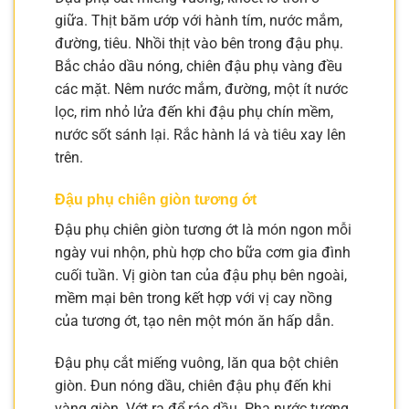
giữa. Thịt băm ướp với hành tím, nước mắm,
đường, tiêu. Nhồi thịt vào bên trong đậu phụ.
Bắc chảo dầu nóng, chiên đậu phụ vàng đều
các mặt. Nêm nước mắm, đường, một ít nước
lọc, rim nhỏ lửa đến khi đậu phụ chín mềm,
nước sốt sánh lại. Rắc hành lá và tiêu xay lên
trên.
Đậu phụ chiên giòn tương ớt
Đậu phụ chiên giòn tương ớt là món ngon mỗi
ngày vui nhộn, phù hợp cho bữa cơm gia đình
cuối tuần. Vị giòn tan của đậu phụ bên ngoài,
mềm mại bên trong kết hợp với vị cay nồng
của tương ớt, tạo nên một món ăn hấp dẫn.
Đậu phụ cắt miếng vuông, lăn qua bột chiên
giòn. Đun nóng dầu, chiên đậu phụ đến khi
vàng giòn. Vớt ra để ráo dầu. Pha nước tương