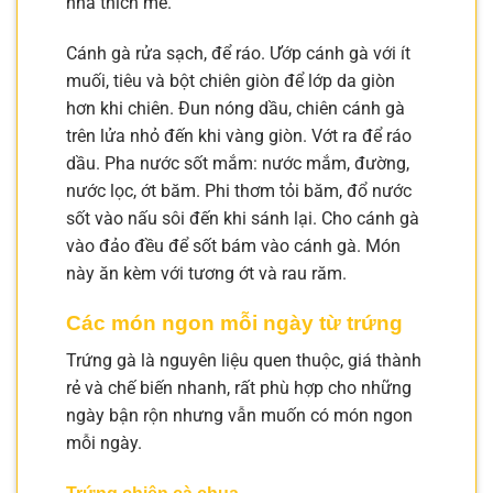
nhà thích mê.
Cánh gà rửa sạch, để ráo. Ướp cánh gà với ít
muối, tiêu và bột chiên giòn để lớp da giòn
hơn khi chiên. Đun nóng dầu, chiên cánh gà
trên lửa nhỏ đến khi vàng giòn. Vớt ra để ráo
dầu. Pha nước sốt mắm: nước mắm, đường,
nước lọc, ớt băm. Phi thơm tỏi băm, đổ nước
sốt vào nấu sôi đến khi sánh lại. Cho cánh gà
vào đảo đều để sốt bám vào cánh gà. Món
này ăn kèm với tương ớt và rau răm.
Các món ngon mỗi ngày từ trứng
Trứng gà là nguyên liệu quen thuộc, giá thành
rẻ và chế biến nhanh, rất phù hợp cho những
ngày bận rộn nhưng vẫn muốn có món ngon
mỗi ngày.