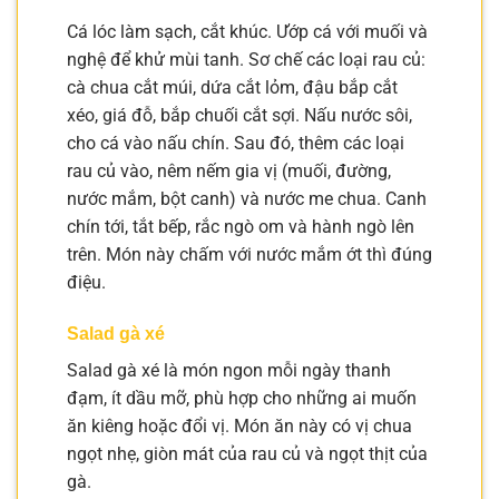
Cá lóc làm sạch, cắt khúc. Ướp cá với muối và
nghệ để khử mùi tanh. Sơ chế các loại rau củ:
cà chua cắt múi, dứa cắt lỏm, đậu bắp cắt
xéo, giá đỗ, bắp chuối cắt sợi. Nấu nước sôi,
cho cá vào nấu chín. Sau đó, thêm các loại
rau củ vào, nêm nếm gia vị (muối, đường,
nước mắm, bột canh) và nước me chua. Canh
chín tới, tắt bếp, rắc ngò om và hành ngò lên
trên. Món này chấm với nước mắm ớt thì đúng
điệu.
Salad gà xé
Salad gà xé là món ngon mỗi ngày thanh
đạm, ít dầu mỡ, phù hợp cho những ai muốn
ăn kiêng hoặc đổi vị. Món ăn này có vị chua
ngọt nhẹ, giòn mát của rau củ và ngọt thịt của
gà.