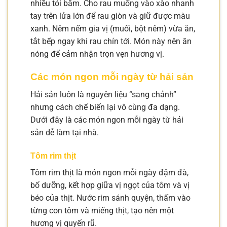
nhiều tỏi băm. Cho rau muống vào xào nhanh
tay trên lửa lớn để rau giòn và giữ được màu
xanh. Nêm nếm gia vị (muối, bột nêm) vừa ăn,
tắt bếp ngay khi rau chín tới. Món này nên ăn
nóng để cảm nhận trọn vẹn hương vị.
Các món ngon mỗi ngày từ hải sản
Hải sản luôn là nguyên liệu “sang chảnh”
nhưng cách chế biến lại vô cùng đa dạng.
Dưới đây là các món ngon mỗi ngày từ hải
sản dễ làm tại nhà.
Tôm rim thịt
Tôm rim thịt là món ngon mỗi ngày đậm đà,
bổ dưỡng, kết hợp giữa vị ngọt của tôm và vị
béo của thịt. Nước rim sánh quyện, thấm vào
từng con tôm và miếng thịt, tạo nên một
hương vị quyến rũ.