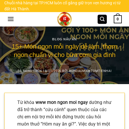
Chuyển
Chuỗi nhà hàng tại TP.HCM luôn cố gắng giữ trọn vẹn hương vị từ
đất Hà Thành.
đến
nội
0
dung
BLOG NẤU ĂN
15+ Món ngon mỗi ngày dễ làm, thơm
ngon chuẩn vị cho bữa cơm gia đình
ĐÃ ĐĂNG TRÊN
18/01/2026
BỞI
BUNDAUMAMTOMTIENHAI
Từ khóa
www mon ngon moi ngay
dường như
đã trở thành “cứu cánh” quen thuộc của các
chị em nội trợ mỗi khi đứng trước câu hỏi
muôn thuở “Hôm nay ăn gì?”. Việc duy trì một