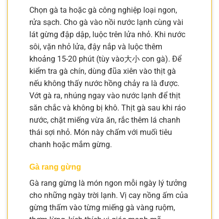
Chọn gà ta hoặc gà công nghiệp loại ngon,
rửa sạch. Cho gà vào nồi nước lạnh cùng vài
lát gừng đập dập, luộc trên lửa nhỏ. Khi nước
sôi, vặn nhỏ lửa, đậy nắp và luộc thêm
khoảng 15-20 phút (tùy vào大小 con gà). Để
kiểm tra gà chín, dùng đũa xiên vào thịt gà
nếu không thấy nước hồng chảy ra là được.
Vớt gà ra, nhúng ngay vào nước lạnh để thịt
săn chắc và không bị khô. Thịt gà sau khi ráo
nước, chặt miếng vừa ăn, rắc thêm lá chanh
thái sợi nhỏ. Món này chấm với muối tiêu
chanh hoặc mắm gừng.
Gà rang gừng
Gà rang gừng là món ngon mỗi ngày lý tưởng
cho những ngày trời lạnh. Vị cay nồng ấm của
gừng thấm vào từng miếng gà vàng ruộm,