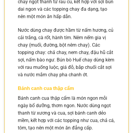
chay ngọt thanh từ rau củ, kết hợp với sợi bún
dai ngon và các topping chay đa dạng, tạo
nên một món ăn hấp dẫn.
Nước dùng chay được hầm từ nấm hương, củ
cải trắng, cà rốt, hành tím. Nêm nếm gia vị
chay (muối, đường, bột nêm chay). Các
topping chay: chả chay, nem chay, đậu hũ cắt
sợi, nấm bào ngư. Bún bò Huế chay dùng kèm
với rau muống luộc, giá đỗ, bắp chuối cắt sợi
và nước mắm chay pha chanh ớt.
Bánh canh cua thập cẩm
Bánh canh cua thập cẩm là món ngon mỗi
ngày bổ dưỡng, thơm ngon. Nước dùng ngọt
thanh từ xương và cua, sợi bánh canh dẻo
mềm, kết hợp với các topping như cua, chả cá,
tôm, tạo nên một món ăn đẳng cấp.