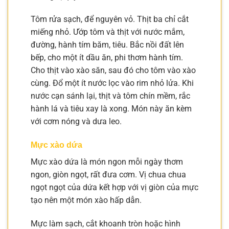
Tôm rửa sạch, để nguyên vỏ. Thịt ba chỉ cắt
miếng nhỏ. Ướp tôm và thịt với nước mắm,
đường, hành tím băm, tiêu. Bắc nồi đất lên
bếp, cho một ít dầu ăn, phi thơm hành tím.
Cho thịt vào xào săn, sau đó cho tôm vào xào
cùng. Đổ một ít nước lọc vào rim nhỏ lửa. Khi
nước cạn sánh lại, thịt và tôm chín mềm, rắc
hành lá và tiêu xay là xong. Món này ăn kèm
với cơm nóng và dưa leo.
Mực xào dứa
Mực xào dứa là món ngon mỗi ngày thơm
ngon, giòn ngọt, rất đưa cơm. Vị chua chua
ngọt ngọt của dứa kết hợp với vị giòn của mực
tạo nên một món xào hấp dẫn.
Mực làm sạch, cắt khoanh tròn hoặc hình