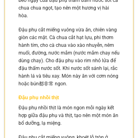
béo ngậy của đậu phụ thấm đẫm nước sốt cà
chua chua ngọt, tạo nên một hương vị hài
hòa.
Đậu phụ cắt miếng vuông vừa ăn, chiên vàng
giòn các mặt. Cà chua cắt hạt lựu, phi thơm
hành tím, cho cà chua vào xào nhuyễn, nêm
muối, đường, nước mắm (nước mắm chay nếu
dùng chay). Cho đậu phụ vào rim nhỏ lửa để
đậu thấm nước sốt. Khi nước sốt sánh lại, rắc
hành lá và tiêu xay. Món này ăn với cơm nóng
hoặc bún都非常 ngon.
Đậu phụ nhồi thịt
Đậu phụ nhồi thịt là món ngon mỗi ngày kết
hợp giữa đậu phụ và thịt, tạo nên một món ăn
bổ dưỡng, lạ miệng.
Đậu phụ cắt miếng vuông, khoét lỗ tròn ở