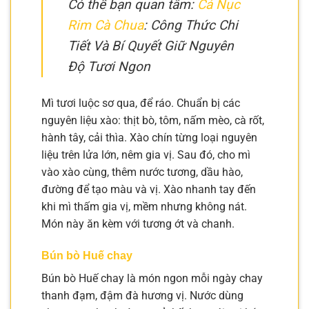
Có thể bạn quan tâm:
Cá Nục
Rim Cà Chua
: Công Thức Chi
Tiết Và Bí Quyết Giữ Nguyên
Độ Tươi Ngon
Mì tươi luộc sơ qua, để ráo. Chuẩn bị các
nguyên liệu xào: thịt bò, tôm, nấm mèo, cà rốt,
hành tây, cải thìa. Xào chín từng loại nguyên
liệu trên lửa lớn, nêm gia vị. Sau đó, cho mì
vào xào cùng, thêm nước tương, dầu hào,
đường để tạo màu và vị. Xào nhanh tay đến
khi mì thấm gia vị, mềm nhưng không nát.
Món này ăn kèm với tương ớt và chanh.
Bún bò Huế chay
Bún bò Huế chay là món ngon mỗi ngày chay
thanh đạm, đậm đà hương vị. Nước dùng