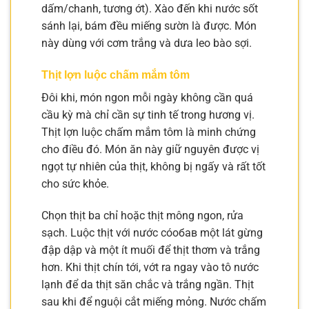
dấm/chanh, tương ớt). Xào đến khi nước sốt
sánh lại, bám đều miếng sườn là được. Món
này dùng với cơm trắng và dưa leo bào sợi.
Thịt lợn luộc chấm mắm tôm
Đôi khi, món ngon mỗi ngày không cần quá
cầu kỳ mà chỉ cần sự tinh tế trong hương vị.
Thịt lợn luộc chấm mắm tôm là minh chứng
cho điều đó. Món ăn này giữ nguyên được vị
ngọt tự nhiên của thịt, không bị ngấy và rất tốt
cho sức khỏe.
Chọn thịt ba chỉ hoặc thịt mông ngon, rửa
sạch. Luộc thịt với nước cóобав một lát gừng
đập dập và một ít muối để thịt thơm và trắng
hơn. Khi thịt chín tới, vớt ra ngay vào tô nước
lạnh để da thịt săn chắc và trắng ngần. Thịt
sau khi để nguội cắt miếng mỏng. Nước chấm