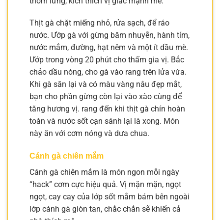
thơm lừng, kích thích vị giác mạnh mẽ.
Thịt gà chặt miếng nhỏ, rửa sạch, để ráo
nước. Ướp gà với gừng băm nhuyễn, hành tím,
nước mắm, đường, hạt nêm và một ít dầu mè.
Ướp trong vòng 20 phút cho thấm gia vị. Bắc
chảo dầu nóng, cho gà vào rang trên lửa vừa.
Khi gà săn lại và có màu vàng nâu đẹp mắt,
bạn cho phần gừng còn lại vào xào cùng để
tăng hương vị. rang đến khi thịt gà chín hoàn
toàn và nước sốt cạn sánh lại là xong. Món
này ăn với cơm nóng và dưa chua.
Cánh gà chiên mắm
Cánh gà chiên mắm là món ngon mỗi ngày
“hack” cơm cực hiệu quả. Vị mặn mặn, ngọt
ngọt, cay cay của lớp sốt mắm bám bên ngoài
lớp cánh gà giòn tan, chắc chắn sẽ khiến cả