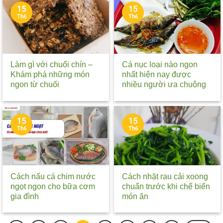
15
15
Th6
Th6
Làm gì với chuối chín –
Cá nục loại nào ngon
Khám phá những món
nhất hiện nay được
ngon từ chuối
nhiều người ưa chuộng
15
15
Th6
Th6
Cách nấu cá chim nước
Cách nhặt rau cải xoong
ngọt ngon cho bữa cơm
chuẩn trước khi chế biến
gia đình
món ăn