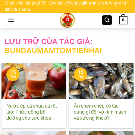
Chuyển
Chuỗi nhà hàng tại TP.HCM luôn cố gắng giữ trọn vẹn hương vị từ
đất Hà Thành.
đến
nội
0
dung
LƯU TRỮ CỦA TÁC GIẢ:
BUNDAUMAMTOMTIENHAI
15
15
Th6
Th6
Nước ép cà chua cà rốt
Ăn chem chép có tác
táo: Thức uống bổ
dụng gì đối với tim mạch
dưỡng cho sức khỏe
và xương khớp?