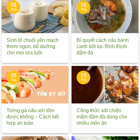
15
15
Th6
Th6
Sinh tố chuối yến mạch
Bí quyết cách nấu bánh
thơm ngon, bổ dưỡng
canh bột lọc Bình Định
cho mọi lứa tuổi
đậm đà
15
15
Th6
Th6
Trứng gà nấu với tôm
Công thức sốt chiên
được không – Cách kết
mắm đậm đà dùng cho
hợp an toàn
nhiều món ăn