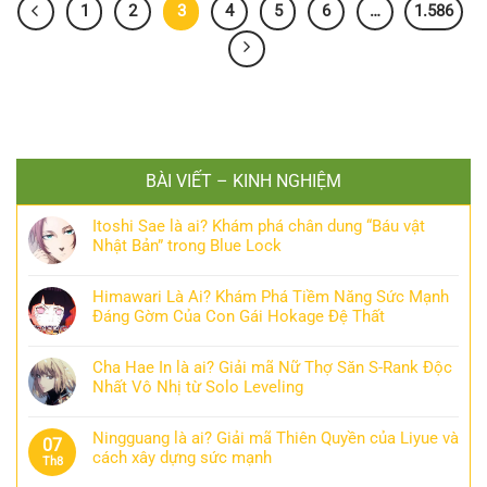
1
2
3
4
5
6
…
1.586
BÀI VIẾT – KINH NGHIỆM
Itoshi Sae là ai? Khám phá chân dung “Báu vật
Nhật Bản” trong Blue Lock
Himawari Là Ai? Khám Phá Tiềm Năng Sức Mạnh
Đáng Gờm Của Con Gái Hokage Đệ Thất
Cha Hae In là ai? Giải mã Nữ Thợ Săn S-Rank Độc
Nhất Vô Nhị từ Solo Leveling
Ningguang là ai? Giải mã Thiên Quyền của Liyue và
07
cách xây dựng sức mạnh
Th8