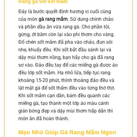
Rang gà với sốt mắm
Đây là bước quyết định hương vị cuối cùng
của món
gà rang mắm
. Sử dụng chính chảo
và phần dầu ăn vừa rang gà. Cho phần tỏi,
gừng, ớt băm còn lại vào phi thơm cho vàng.
Đổ chén sốt mắm đã pha vào chảo, đun sôi
nhẹ, khuấy đều. Khi sốt bắt đầu sánh lại và
dậy mùi thơm nồng, bạn hãy cho gà đã rang
sơ vào. Đảo đều tay để các miếng gà được áo
đều lớp sốt mắm. Hạ nhỏ lửa, tiếp tục rang
khoảng 15-20 phút, thỉnh thoảng đảo đều và
lật mặt gà để sốt thấm đều vào từng thớ thịt.
Khi sốt mắm cạn dần, bám đều quanh các
miếng gà, tạo thành một lớp áo màu cánh
gián bóng đẹp và dậy mùi thơm hấp dẫn thì
món ăn đã hoàn thành.
Mẹo Nhỏ Giúp Gà Rang Mắm Ngon