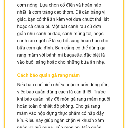
cơm nóng. Lựa chọn cổ điển và hoàn hảo
nhất là cơm trắng dẻo thơm. Để cân bằng vị
giác, bạn có thể ăn kèm với dưa chuột thái lát
hoặc cà chua bi. Một bát canh rau củ đơn
giản như canh bí đao, canh mùng tơi, hoặc
canh rau ngót sẽ là sự bổ sung hoàn hảo cho
bữa cơm gia đình. Bạn cũng có thể dùng gà
rang mắm với bánh mì baguette, đặc biệt là
vào buổi sáng hoặc cho những bữa ăn nhẹ.
Cách bảo quản gà rang mắm
Nếu bạn chế biến nhiều hoặc muốn dùng dần,
việc bảo quản đúng cách là cần thiết. Trước
khi bảo quản, hãy để món gà rang mắm nguội
hoàn toàn ở nhiệt độ phòng. Cho gà rang
mắm vào hộp đựng thực phẩm có nắp đậy
kín. Điều này giúp ngăn chặn vi khuẩn xâm
nhập và giữ mùi vị của món ăn. Bảo quản