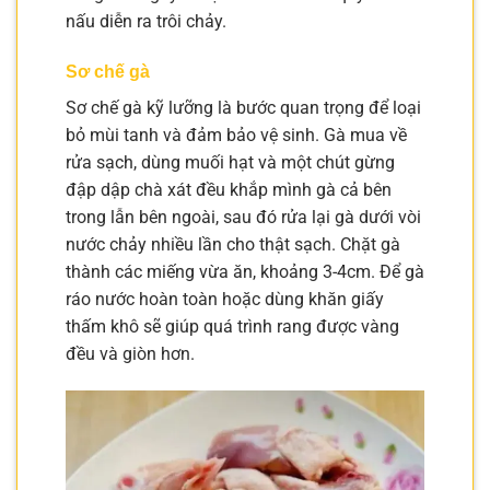
nấu diễn ra trôi chảy.
Sơ chế gà
Sơ chế gà kỹ lưỡng là bước quan trọng để loại
bỏ mùi tanh và đảm bảo vệ sinh. Gà mua về
rửa sạch, dùng muối hạt và một chút gừng
đập dập chà xát đều khắp mình gà cả bên
trong lẫn bên ngoài, sau đó rửa lại gà dưới vòi
nước chảy nhiều lần cho thật sạch. Chặt gà
thành các miếng vừa ăn, khoảng 3-4cm. Để gà
ráo nước hoàn toàn hoặc dùng khăn giấy
thấm khô sẽ giúp quá trình rang được vàng
đều và giòn hơn.