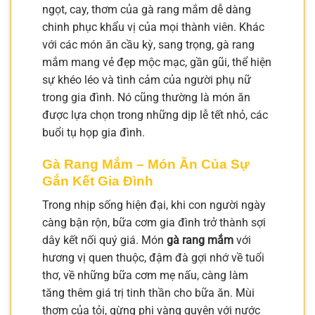
ngọt, cay, thơm của gà rang mắm dễ dàng
chinh phục khẩu vị của mọi thành viên. Khác
với các món ăn cầu kỳ, sang trọng, gà rang
mắm mang vẻ đẹp mộc mạc, gần gũi, thể hiện
sự khéo léo và tình cảm của người phụ nữ
trong gia đình. Nó cũng thường là món ăn
được lựa chọn trong những dịp lễ tết nhỏ, các
buổi tụ họp gia đình.
Gà Rang Mắm – Món Ăn Của Sự
Gắn Kết Gia Đình
Trong nhịp sống hiện đại, khi con người ngày
càng bận rộn, bữa cơm gia đình trở thành sợi
dây kết nối quý giá. Món
gà rang mắm
với
hương vị quen thuộc, đậm đà gợi nhớ về tuổi
thơ, về những bữa cơm mẹ nấu, càng làm
tăng thêm giá trị tinh thần cho bữa ăn. Mùi
thơm của tỏi, gừng phi vàng quyện với nước