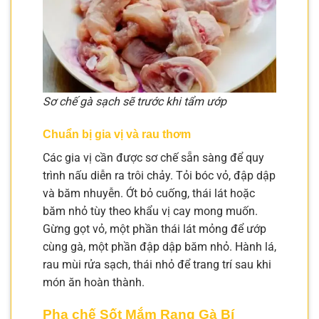
Sơ chế gà sạch sẽ trước khi tẩm ướp
Chuẩn bị gia vị và rau thơm
Các gia vị cần được sơ chế sẵn sàng để quy
trình nấu diễn ra trôi chảy. Tỏi bóc vỏ, đập dập
và băm nhuyễn. Ớt bỏ cuống, thái lát hoặc
băm nhỏ tùy theo khẩu vị cay mong muốn.
Gừng gọt vỏ, một phần thái lát mỏng để ướp
cùng gà, một phần đập dập băm nhỏ. Hành lá,
rau mùi rửa sạch, thái nhỏ để trang trí sau khi
món ăn hoàn thành.
Pha chế Sốt Mắm Rang Gà Bí