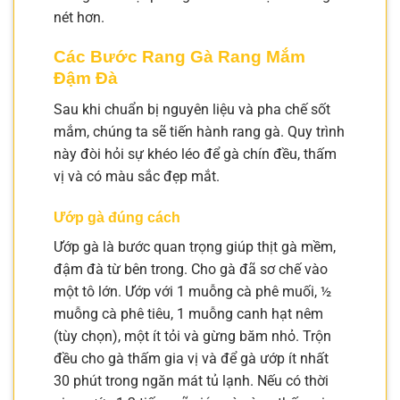
nét hơn.
Các Bước Rang Gà Rang Mắm
Đậm Đà
Sau khi chuẩn bị nguyên liệu và pha chế sốt
mắm, chúng ta sẽ tiến hành rang gà. Quy trình
này đòi hỏi sự khéo léo để gà chín đều, thấm
vị và có màu sắc đẹp mắt.
Ướp gà đúng cách
Ướp gà là bước quan trọng giúp thịt gà mềm,
đậm đà từ bên trong. Cho gà đã sơ chế vào
một tô lớn. Ướp với 1 muỗng cà phê muối, ½
muỗng cà phê tiêu, 1 muỗng canh hạt nêm
(tùy chọn), một ít tỏi và gừng băm nhỏ. Trộn
đều cho gà thấm gia vị và để gà ướp ít nhất
30 phút trong ngăn mát tủ lạnh. Nếu có thời