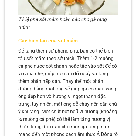
Tỷ lệ pha sốt mắm hoàn hảo cho gà rang
mắm
Các biến tấu của sốt mắm
Để tăng thêm sự phong phú, bạn có thể biến
tấu sốt mắm theo sở thích. Thêm 1-2 muỗng
cà phê nước cốt chanh hoặc tắc vào sốt để có
vị chua nhẹ, giúp món ăn đỡ ngấy và tăng
thêm phần hấp dẫn. Thay thế một phần
đường bằng mật ong sẽ giúp gà có màu vàng
óng đẹp hơn và hương vị ngọt thanh đặc
trưng, tuy nhiên, mật ong dễ cháy nên cần chú
ý khi rang. Một chút bột ngũ vị hương (khoảng
¼ muỗng cà phê) có thể làm tăng hương vị
thơm lừng, độc đáo cho món gà rang mắm,
mang đến một phong cách ẩm thực Á Đông rõ