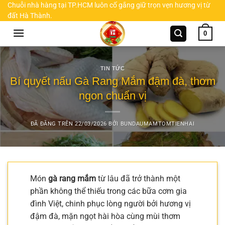
Chuyển
Chuỗi nhà hàng tại TP.HCM luôn cố gắng giữ trọn vẹn hương vị từ
đất Hà Thành.
đến
nội
0
dung
TIN TỨC
Bí quyết nấu Gà Rang Mắm đậm đà, thơm
ngon chuẩn vị
ĐÃ ĐĂNG TRÊN
22/03/2026
BỞI
BUNDAUMAMTOMTIENHAI
Món
gà rang mắm
từ lâu đã trở thành một
phần không thể thiếu trong các bữa cơm gia
đình Việt, chinh phục lòng người bởi hương vị
đậm đà, mặn ngọt hài hòa cùng mùi thơm