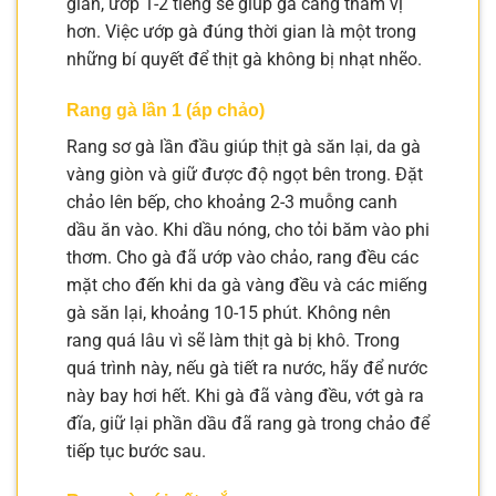
gian, ướp 1-2 tiếng sẽ giúp gà càng thấm vị
hơn. Việc ướp gà đúng thời gian là một trong
những bí quyết để thịt gà không bị nhạt nhẽo.
Rang gà lần 1 (áp chảo)
Rang sơ gà lần đầu giúp thịt gà săn lại, da gà
vàng giòn và giữ được độ ngọt bên trong. Đặt
chảo lên bếp, cho khoảng 2-3 muỗng canh
dầu ăn vào. Khi dầu nóng, cho tỏi băm vào phi
thơm. Cho gà đã ướp vào chảo, rang đều các
mặt cho đến khi da gà vàng đều và các miếng
gà săn lại, khoảng 10-15 phút. Không nên
rang quá lâu vì sẽ làm thịt gà bị khô. Trong
quá trình này, nếu gà tiết ra nước, hãy để nước
này bay hơi hết. Khi gà đã vàng đều, vớt gà ra
đĩa, giữ lại phần dầu đã rang gà trong chảo để
tiếp tục bước sau.