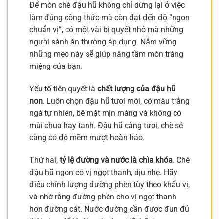
Để món chè đậu hũ không chỉ dừng lại ở việc
làm đúng công thức mà còn đạt đến độ “ngon
chuẩn vị”, có một vài bí quyết nhỏ mà những
người sành ăn thường áp dụng. Nắm vững
những mẹo này sẽ giúp nâng tầm món tráng
miệng của bạn.
Yếu tố tiên quyết là
chất lượng của đậu hũ
non
. Luôn chọn đậu hũ tươi mới, có màu trắng
ngà tự nhiên, bề mặt mịn màng và không có
mùi chua hay tanh. Đậu hũ càng tươi, chè sẽ
càng có độ mềm mượt hoàn hảo.
Thứ hai,
tỷ lệ đường và nước là chìa khóa
. Chè
đậu hũ ngon có vị ngọt thanh, dịu nhẹ. Hãy
điều chỉnh lượng đường phèn tùy theo khẩu vị,
và nhớ rằng đường phèn cho vị ngọt thanh
hơn đường cát. Nước đường cần được đun đủ