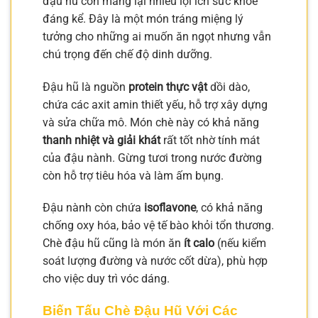
đậu hũ còn mang lại nhiều lợi ích sức khỏe
đáng kể. Đây là một món tráng miệng lý
tưởng cho những ai muốn ăn ngọt nhưng vẫn
chú trọng đến chế độ dinh dưỡng.
Đậu hũ là nguồn
protein thực vật
dồi dào,
chứa các axit amin thiết yếu, hỗ trợ xây dựng
và sửa chữa mô. Món chè này có khả năng
thanh nhiệt và giải khát
rất tốt nhờ tính mát
của đậu nành. Gừng tươi trong nước đường
còn hỗ trợ tiêu hóa và làm ấm bụng.
Đậu nành còn chứa
isoflavone
, có khả năng
chống oxy hóa, bảo vệ tế bào khỏi tổn thương.
Chè đậu hũ cũng là món ăn
ít calo
(nếu kiểm
soát lượng đường và nước cốt dừa), phù hợp
cho việc duy trì vóc dáng.
Biến Tấu Chè Đậu Hũ Với Các