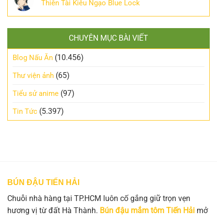
Thiên Tài Kiêu Ngạo Blue Lock
CHUYÊN MỤC BÀI VIẾT
(10.456)
Blog Nấu Ăn
(65)
Thư viện ảnh
(97)
Tiểu sử anime
(5.397)
Tin Tức
BÚN ĐẬU TIẾN HẢI
Chuỗi nhà hàng tại TP.HCM luôn cố gắng giữ trọn vẹn
hương vị từ đất Hà Thành.
Bún đậu mắm tôm Tiến Hải
mở