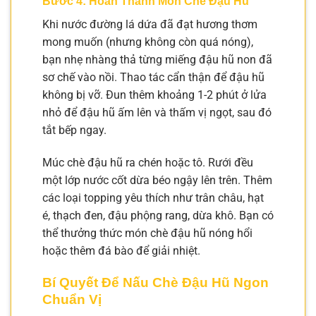
Bước 4: Hoàn Thành Món Chè Đậu Hũ
Khi nước đường lá dứa đã đạt hương thơm
mong muốn (nhưng không còn quá nóng),
bạn nhẹ nhàng thả từng miếng đậu hũ non đã
sơ chế vào nồi. Thao tác cẩn thận để đậu hũ
không bị vỡ. Đun thêm khoảng 1-2 phút ở lửa
nhỏ để đậu hũ ấm lên và thấm vị ngọt, sau đó
tắt bếp ngay.
Múc chè đậu hũ ra chén hoặc tô. Rưới đều
một lớp nước cốt dừa béo ngậy lên trên. Thêm
các loại topping yêu thích như trân châu, hạt
é, thạch đen, đậu phộng rang, dừa khô. Bạn có
thể thưởng thức món chè đậu hũ nóng hổi
hoặc thêm đá bào để giải nhiệt.
Bí Quyết Để Nấu Chè Đậu Hũ Ngon
Chuẩn Vị