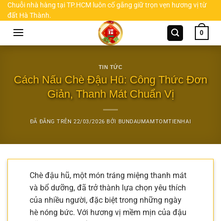
Chuyển
Chuỗi nhà hàng tại TP.HCM luôn cố gắng giữ trọn vẹn hương vị từ
đất Hà Thành.
đến
nội
0
dung
TIN TỨC
Cách Nấu Chè Đậu Hũ: Công Thức Đơn
Giản, Thanh Mát Chuẩn Vị
ĐÃ ĐĂNG TRÊN
22/03/2026
BỞI
BUNDAUMAMTOMTIENHAI
Chè đậu hũ, một món tráng miệng thanh mát
và bổ dưỡng, đã trở thành lựa chọn yêu thích
của nhiều người, đặc biệt trong những ngày
hè nóng bức. Với hương vị mềm mịn của đậu