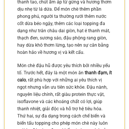
thanh tao, chút ấm áp từ gừng và hương thơm
dịu nhẹ từ lá dứa. Để món chè thêm phần
phong phú, người ta thường rưới thêm nước
cốt dừa béo ngậy, thêm các loại topping đa
dạng như trân châu dai giòn, hạt é thanh mát,
thạch đen, sương sáo, đậu phộng rang giòn,
hay dừa khô thơm lừng, tạo nên sự cân bằng
hoàn hảo về hương vị và kết cấu.
Món chè đậu hũ được yêu thích bởi nhiều yếu
tố. Trước hết, đây là một món ăn
thanh đạm, ít
calo
, rất phù hợp với những ai yêu thích vị
ngọt nhưng vẫn ưu tiên sức khỏe. Đậu nành,
nguyên liệu chính, rất giàu protein thực vật,
isoflavone và các khoáng chất có lợi, giúp
thanh nhiệt, giải độc và hỗ trợ hệ tiêu hóa.
Thứ hai, sự đa dạng trong cách chế biến và
biến tấu topping cho phép món chè này luôn