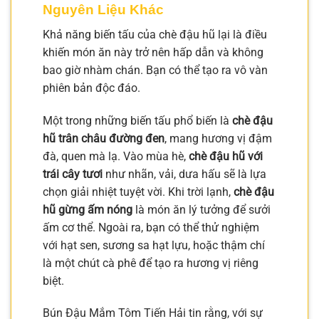
Nguyên Liệu Khác
Khả năng biến tấu của chè đậu hũ lại là điều
khiến món ăn này trở nên hấp dẫn và không
bao giờ nhàm chán. Bạn có thể tạo ra vô vàn
phiên bản độc đáo.
Một trong những biến tấu phổ biến là
chè đậu
hũ trân châu đường đen
, mang hương vị đậm
đà, quen mà lạ. Vào mùa hè,
chè đậu hũ với
trái cây tươi
như nhãn, vải, dưa hấu sẽ là lựa
chọn giải nhiệt tuyệt vời. Khi trời lạnh,
chè đậu
hũ gừng ấm nóng
là món ăn lý tưởng để sưởi
ấm cơ thể. Ngoài ra, bạn có thể thử nghiệm
với hạt sen, sương sa hạt lựu, hoặc thậm chí
là một chút cà phê để tạo ra hương vị riêng
biệt.
Bún Đậu Mắm Tôm Tiến Hải tin rằng, với sự