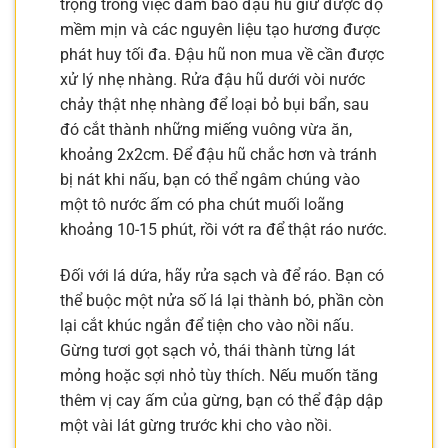
trọng trong việc đảm bảo đậu hũ giữ được độ
mềm mịn và các nguyên liệu tạo hương được
phát huy tối đa. Đậu hũ non mua về cần được
xử lý nhẹ nhàng. Rửa đậu hũ dưới vòi nước
chảy thật nhẹ nhàng để loại bỏ bụi bẩn, sau
đó cắt thành những miếng vuông vừa ăn,
khoảng 2x2cm. Để đậu hũ chắc hơn và tránh
bị nát khi nấu, bạn có thể ngâm chúng vào
một tô nước ấm có pha chút muối loãng
khoảng 10-15 phút, rồi vớt ra để thật ráo nước.
Đối với lá dứa, hãy rửa sạch và để ráo. Bạn có
thể buộc một nửa số lá lại thành bó, phần còn
lại cắt khúc ngắn để tiện cho vào nồi nấu.
Gừng tươi gọt sạch vỏ, thái thành từng lát
mỏng hoặc sợi nhỏ tùy thích. Nếu muốn tăng
thêm vị cay ấm của gừng, bạn có thể đập dập
một vài lát gừng trước khi cho vào nồi.