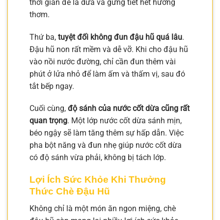
thời gian để lá dứa và gừng tiết hết hương
thơm.
Thứ ba,
tuyệt đối không đun đậu hũ quá lâu
.
Đậu hũ non rất mềm và dễ vỡ. Khi cho đậu hũ
vào nồi nước đường, chỉ cần đun thêm vài
phút ở lửa nhỏ để làm ấm và thấm vị, sau đó
tắt bếp ngay.
Cuối cùng,
độ sánh của nước cốt dừa cũng rất
quan trọng
. Một lớp nước cốt dừa sánh mịn,
béo ngậy sẽ làm tăng thêm sự hấp dẫn. Việc
pha bột năng và đun nhẹ giúp nước cốt dừa
có độ sánh vừa phải, không bị tách lớp.
Lợi Ích Sức Khỏe Khi Thưởng
Thức Chè Đậu Hũ
Không chỉ là một món ăn ngon miệng, chè