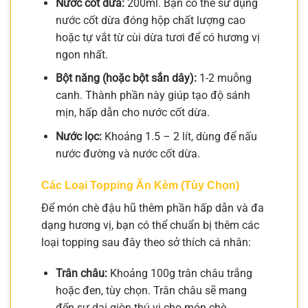
Nước cốt dừa:
200ml. Bạn có thể sử dụng
nước cốt dừa đóng hộp chất lượng cao
hoặc tự vắt từ cùi dừa tươi để có hương vị
ngon nhất.
Bột năng (hoặc bột sắn dây):
1-2 muỗng
canh. Thành phần này giúp tạo độ sánh
mịn, hấp dẫn cho nước cốt dừa.
Nước lọc:
Khoảng 1.5 – 2 lít, dùng để nấu
nước đường và nước cốt dừa.
Các Loại Topping Ăn Kèm (Tùy Chọn)
Để món chè đậu hũ thêm phần hấp dẫn và đa
dạng hương vị, bạn có thể chuẩn bị thêm các
loại topping sau đây theo sở thích cá nhân:
Trân châu:
Khoảng 100g trân châu trắng
hoặc đen, tùy chọn. Trân châu sẽ mang
đến sự dai giòn thú vị cho món chè.