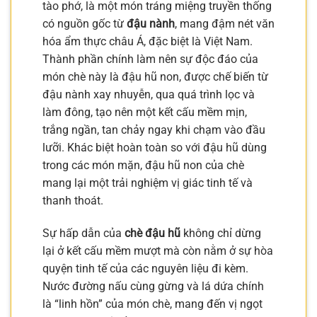
tào phớ, là một món tráng miệng truyền thống
có nguồn gốc từ
đậu nành
, mang đậm nét văn
hóa ẩm thực châu Á, đặc biệt là Việt Nam.
Thành phần chính làm nên sự độc đáo của
món chè này là đậu hũ non, được chế biến từ
đậu nành xay nhuyễn, qua quá trình lọc và
làm đông, tạo nên một kết cấu mềm mịn,
trắng ngần, tan chảy ngay khi chạm vào đầu
lưỡi. Khác biệt hoàn toàn so với đậu hũ dùng
trong các món mặn, đậu hũ non của chè
mang lại một trải nghiệm vị giác tinh tế và
thanh thoát.
Sự hấp dẫn của
chè đậu hũ
không chỉ dừng
lại ở kết cấu mềm mượt mà còn nằm ở sự hòa
quyện tinh tế của các nguyên liệu đi kèm.
Nước đường nấu cùng gừng và lá dứa chính
là “linh hồn” của món chè, mang đến vị ngọt