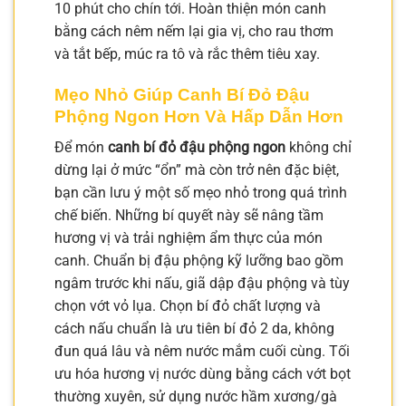
10 phút cho chín tới. Hoàn thiện món canh
bằng cách nêm nếm lại gia vị, cho rau thơm
và tắt bếp, múc ra tô và rắc thêm tiêu xay.
Mẹo Nhỏ Giúp Canh Bí Đỏ Đậu
Phộng Ngon Hơn Và Hấp Dẫn Hơn
Để món
canh bí đỏ đậu phộng ngon
không chỉ
dừng lại ở mức “ổn” mà còn trở nên đặc biệt,
bạn cần lưu ý một số mẹo nhỏ trong quá trình
chế biến. Những bí quyết này sẽ nâng tầm
hương vị và trải nghiệm ẩm thực của món
canh. Chuẩn bị đậu phộng kỹ lưỡng bao gồm
ngâm trước khi nấu, giã dập đậu phộng và tùy
chọn vớt vỏ lụa. Chọn bí đỏ chất lượng và
cách nấu chuẩn là ưu tiên bí đỏ 2 da, không
đun quá lâu và nêm nước mắm cuối cùng. Tối
ưu hóa hương vị nước dùng bằng cách vớt bọt
thường xuyên, sử dụng nước hầm xương/gà