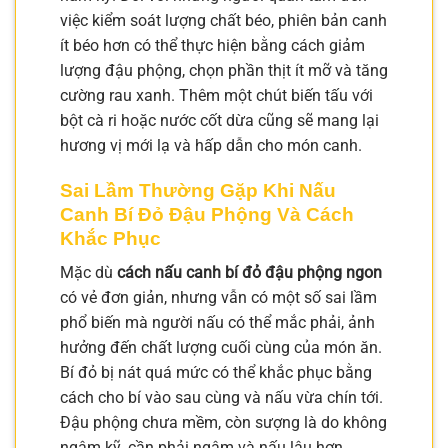
việc kiểm soát lượng chất béo, phiên bản canh
ít béo hơn có thể thực hiện bằng cách giảm
lượng đậu phộng, chọn phần thịt ít mỡ và tăng
cường rau xanh. Thêm một chút biến tấu với
bột cà ri hoặc nước cốt dừa cũng sẽ mang lại
hương vị mới lạ và hấp dẫn cho món canh.
Sai Lầm Thường Gặp Khi Nấu
Canh Bí Đỏ Đậu Phộng Và Cách
Khắc Phục
Mặc dù
cách nấu canh bí đỏ đậu phộng ngon
có vẻ đơn giản, nhưng vẫn có một số sai lầm
phổ biến mà người nấu có thể mắc phải, ảnh
hưởng đến chất lượng cuối cùng của món ăn.
Bí đỏ bị nát quá mức có thể khắc phục bằng
cách cho bí vào sau cùng và nấu vừa chín tới.
Đậu phộng chưa mềm, còn sượng là do không
ngâm kỹ, cần phải ngâm và nấu lâu hơn.