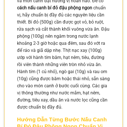
và món canh đạt hương vị hoàn hảo. Để có
cách nấu canh bí đỏ đậu phộng ngon
chuẩn
vị, hãy chuẩn bị đầy đủ các nguyên liệu cần
thiết. Bí đỏ (500g) cần được gọt vỏ, bỏ ruột,
rửa sạch và cắt thành khối vuông vừa ăn. Đậu
phộng (100g) nên ngâm trong nước lạnh
khoảng 2-3 giờ hoặc qua đêm, sau đó vớt ra
để ráo và giã dập nhẹ. Thịt nạc xay (100g)
ướp với hành tím băm, hạt nêm, tiêu, đường
rồi viên thành những viên tròn nhỏ vừa ăn.
Hành tím (1 củ nhỏ), ngò gai (10g) và rau om
(10g) cũng được băm hoặc thái nhỏ, sẵn sàng
cho vào món canh ở bước cuối cùng. Các gia
vị thông thường như nước mắm, hạt nêm,
đường, tiêu xay, dầu ăn và nước lọc cũng cần
được chuẩn bị đầy đủ.
Hướng Dẫn Từng Bước Nấu Canh
Bí Đỏ Đậu Phộng Ngon Chuẩn Vị