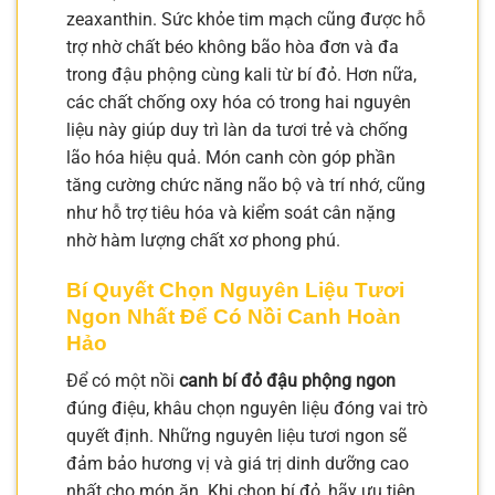
zeaxanthin. Sức khỏe tim mạch cũng được hỗ
trợ nhờ chất béo không bão hòa đơn và đa
trong đậu phộng cùng kali từ bí đỏ. Hơn nữa,
các chất chống oxy hóa có trong hai nguyên
liệu này giúp duy trì làn da tươi trẻ và chống
lão hóa hiệu quả. Món canh còn góp phần
tăng cường chức năng não bộ và trí nhớ, cũng
như hỗ trợ tiêu hóa và kiểm soát cân nặng
nhờ hàm lượng chất xơ phong phú.
Bí Quyết Chọn Nguyên Liệu Tươi
Ngon Nhất Để Có Nồi Canh Hoàn
Hảo
Để có một nồi
canh bí đỏ đậu phộng ngon
đúng điệu, khâu chọn nguyên liệu đóng vai trò
quyết định. Những nguyên liệu tươi ngon sẽ
đảm bảo hương vị và giá trị dinh dưỡng cao
nhất cho món ăn. Khi chọn bí đỏ, hãy ưu tiên