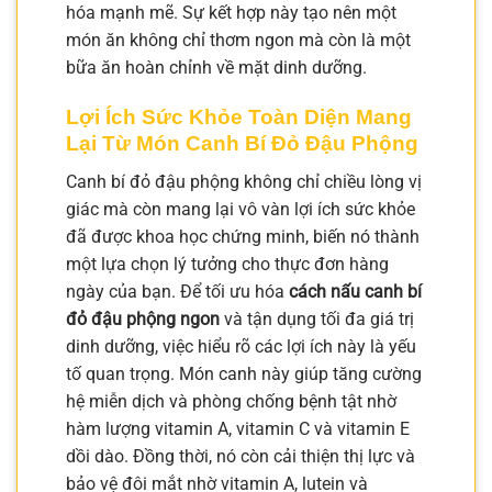
hóa mạnh mẽ. Sự kết hợp này tạo nên một
món ăn không chỉ thơm ngon mà còn là một
bữa ăn hoàn chỉnh về mặt dinh dưỡng.
Lợi Ích Sức Khỏe Toàn Diện Mang
Lại Từ Món Canh Bí Đỏ Đậu Phộng
Canh bí đỏ đậu phộng không chỉ chiều lòng vị
giác mà còn mang lại vô vàn lợi ích sức khỏe
đã được khoa học chứng minh, biến nó thành
một lựa chọn lý tưởng cho thực đơn hàng
ngày của bạn. Để tối ưu hóa
cách nấu canh bí
đỏ đậu phộng ngon
và tận dụng tối đa giá trị
dinh dưỡng, việc hiểu rõ các lợi ích này là yếu
tố quan trọng. Món canh này giúp tăng cường
hệ miễn dịch và phòng chống bệnh tật nhờ
hàm lượng vitamin A, vitamin C và vitamin E
dồi dào. Đồng thời, nó còn cải thiện thị lực và
bảo vệ đôi mắt nhờ vitamin A, lutein và