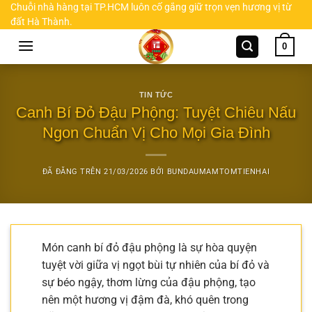
Chuyển
Chuỗi nhà hàng tại TP.HCM luôn cố gắng giữ trọn vẹn hương vị từ
đất Hà Thành.
đến
nội
0
dung
TIN TỨC
Canh Bí Đỏ Đậu Phộng: Tuyệt Chiêu Nấu
Ngon Chuẩn Vị Cho Mọi Gia Đình
ĐÃ ĐĂNG TRÊN
21/03/2026
BỞI
BUNDAUMAMTOMTIENHAI
Món canh bí đỏ đậu phộng là sự hòa quyện
tuyệt vời giữa vị ngọt bùi tự nhiên của bí đỏ và
sự béo ngậy, thơm lừng của đậu phộng, tạo
nên một hương vị đậm đà, khó quên trong