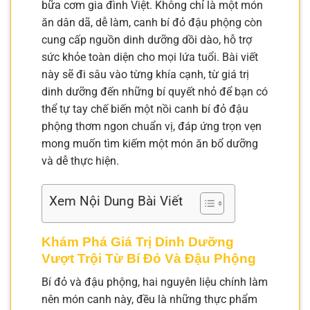
bữa cơm gia đình Việt. Không chỉ là một món
ăn dân dã, dễ làm, canh bí đỏ đậu phộng còn
cung cấp nguồn dinh dưỡng dồi dào, hỗ trợ
sức khỏe toàn diện cho mọi lứa tuổi. Bài viết
này sẽ đi sâu vào từng khía cạnh, từ giá trị
dinh dưỡng đến những bí quyết nhỏ để bạn có
thể tự tay chế biến một nồi canh bí đỏ đậu
phộng thơm ngon chuẩn vị, đáp ứng trọn vẹn
mong muốn tìm kiếm một món ăn bổ dưỡng
và dễ thực hiện.
Xem Nội Dung Bài Viết
Khám Phá Giá Trị Dinh Dưỡng
Vượt Trội Từ Bí Đỏ Và Đậu Phộng
Bí đỏ và đậu phộng, hai nguyên liệu chính làm
nên món canh này, đều là những thực phẩm