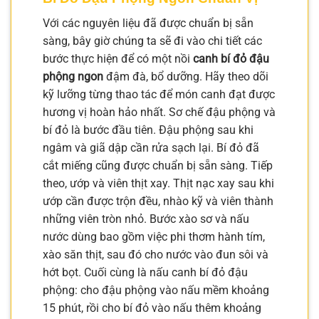
Với các nguyên liệu đã được chuẩn bị sẵn
sàng, bây giờ chúng ta sẽ đi vào chi tiết các
bước thực hiện để có một nồi
canh bí đỏ đậu
phộng ngon
đậm đà, bổ dưỡng. Hãy theo dõi
kỹ lưỡng từng thao tác để món canh đạt được
hương vị hoàn hảo nhất. Sơ chế đậu phộng và
bí đỏ là bước đầu tiên. Đậu phộng sau khi
ngâm và giã dập cần rửa sạch lại. Bí đỏ đã
cắt miếng cũng được chuẩn bị sẵn sàng. Tiếp
theo, ướp và viên thịt xay. Thịt nạc xay sau khi
ướp cần được trộn đều, nhào kỹ và viên thành
những viên tròn nhỏ. Bước xào sơ và nấu
nước dùng bao gồm việc phi thơm hành tím,
xào săn thịt, sau đó cho nước vào đun sôi và
hớt bọt. Cuối cùng là nấu canh bí đỏ đậu
phộng: cho đậu phộng vào nấu mềm khoảng
15 phút, rồi cho bí đỏ vào nấu thêm khoảng