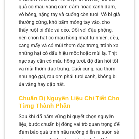
quả có màu vàng cam đậm hoặc xanh đậm,
vỏ bóng, nặng tay và cuống còn tươi. Vỏ bí già
thường cứng, khó bấm móng tay vào, cho
thấy ruột bí đặc và dẻo. Đối với đậu phộng,
nên chọn hạt có màu hồng nhạt tự nhiên, đều,
căng mẩy và có mùi thơm đặc trưng, tránh xa
những hạt có dấu hiệu mốc hoặc mùi lạ. Thịt
nạc xay cần có màu hồng tươi, độ đàn hồi tốt
và mùi thơm đặc trưng. Cuối cùng, rau thơm
như ngò gai, rau om phải tươi xanh, không bị
úa vàng hay dập nát.
Chuẩn Bị Nguyên Liệu Chi Tiết Cho
Từng Thành Phần
Sau khi đã nắm vững bí quyết chọn nguyên
liệu, bước chuẩn bị đóng vai trò quan trọng để
đảm bảo quá trình nấu nướng diễn ra suôn sẻ