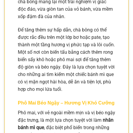
chà bông mang lại một trải nghiệm vị giác
độc đáo, vừa giòn tan của vỏ bánh, vừa mềm
xốp đậm đà của nhân.
Để tăng thêm sự hấp dẫn, chà bông có thể
được rắc đều trên một lớp bơ hoặc pate, tạo
thành một tầng hương vị phức tạp và lôi cuốn.
Một số nơi còn biến tấu bằng cách thêm rong
biển sấy khô hoặc phô mai sợi để tăng thêm
độ giòn và béo ngậy. Đây là lựa chọn tuyệt vời
cho những ai tìm kiếm một chiếc bánh mì que
có vị mặn ngọt hài hòa, dễ ăn và tiện lợi, phù
hợp cho mọi lứa tuổi.
Phô Mai Béo Ngậy – Hương Vị Khó Cưỡng
Phô mai, với vẻ ngoài mềm mịn và vị béo ngậy
đặc trưng, là một lựa chọn tuyệt vời làm
nhân
bánh mì que
, đặc biệt phổ biến trong những