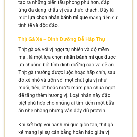
tạo ra những biến tấu phong phú hơn, đáp
ứng đa dạng khẩu vị của thực khách. Đây là
một
lựa chọn nhân bánh mì que
mang đến sự
tinh tế và độc đáo.
Thịt Gà Xé – Dinh Dưỡng Dễ Hấp Thụ
Thịt gà xé, với vị ngọt tự nhiên và độ mềm
mại, là một lựa chọn
nhân bánh mì que
được
ưa chuộng bởi tính dinh dưỡng cao và dễ ăn.
Thịt gà thường được luộc hoặc hấp chín, sau
đó xé nhỏ và trộn với một chút gia vị như
muối, tiêu, ớt hoặc nước mắm pha chua ngọt
để tăng thêm hương vị. Loại nhân này đặc
biệt phù hợp cho những ai tìm kiếm một bữa
ăn nhẹ nhàng nhưng vẫn đầy đủ protein.
Khi kết hợp với bánh mì que giòn tan, thịt gà
xé mang lại sự cân bằng hoàn hảo giữa vị