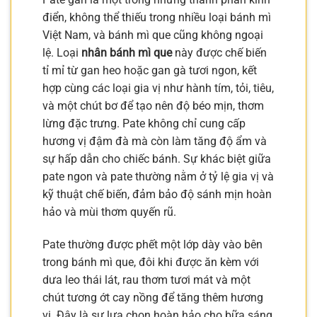
điển, không thể thiếu trong nhiều loại bánh mì
Việt Nam, và bánh mì que cũng không ngoại
lệ. Loại
nhân bánh mì que
này được chế biến
tỉ mỉ từ gan heo hoặc gan gà tươi ngon, kết
hợp cùng các loại gia vị như hành tím, tỏi, tiêu,
và một chút bơ để tạo nên độ béo mịn, thơm
lừng đặc trưng. Pate không chỉ cung cấp
hương vị đậm đà mà còn làm tăng độ ẩm và
sự hấp dẫn cho chiếc bánh. Sự khác biệt giữa
pate ngon và pate thường nằm ở tỷ lệ gia vị và
kỹ thuật chế biến, đảm bảo độ sánh mịn hoàn
hảo và mùi thơm quyến rũ.
Pate thường được phết một lớp dày vào bên
trong bánh mì que, đôi khi được ăn kèm với
dưa leo thái lát, rau thơm tươi mát và một
chút tương ớt cay nồng để tăng thêm hương
vị. Đây là sự lựa chọn hoàn hảo cho bữa sáng