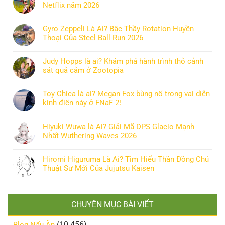
Netflix năm 2026
Gyro Zeppeli Là Ai? Bậc Thầy Rotation Huyền
Thoại Của Steel Ball Run 2026
Judy Hopps là ai? Khám phá hành trình thỏ cảnh
sát quả cảm ở Zootopia
Toy Chica là ai? Megan Fox bùng nổ trong vai diễn
kinh điển này ở FNaF 2!
Hiyuki Wuwa là Ai? Giải Mã DPS Glacio Mạnh
Nhất Wuthering Waves 2026
Hiromi Higuruma Là Ai? Tìm Hiểu Thần Đồng Chú
Thuật Sư Mới Của Jujutsu Kaisen
CHUYÊN MỤC BÀI VIẾT
(10.456)
Blog Nấu Ăn