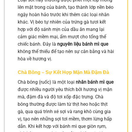
lên mặt trong của bánh, tạo thành lớp nền béo
ngậy hoàn hảo trước khi thêm các loại nhân
khác. Vị béo tự nhiên của trứng gà tươi kết
hợp với độ sánh mịn của dầu ăn mang lại
cảm giác mềm mại, ẩm mượt cho tổng thể
chiếc bánh. Đây là
nguyên liệu bánh mì que
không thể thiếu để tạo nên sự cân bằng và hài
hòa về hương vị.
Chà Bông – Sự Kết Hợp Mặn Mà Đậm Đà
Chà bông (ruốc) là một loại
nhân bánh mì que
được nhiều người yêu thích bởi hương vị mặn
mà, đậm đà và độ tơi xốp đặc trưng. Chà
bông thường được làm từ thịt heo hoặc thịt
gà, qua quá trình xé sợi và rang khô cùng gia
vị, tạo nên những sợi tơi mềm, thơm lừng hấp
dẫn. Khi kết hợp với bánh mì que giòn rụm,