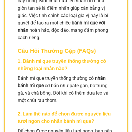
cay nồng. Một chút dưa leo hoặc đồ chua
giòn tan sẽ là điểm nhấn giúp cân bằng vị
giác. Việc tinh chỉnh các loại gia vị này là bí
quyết để tạo ra một chiếc
bánh mì que với
nhân
hoàn hảo, độc đáo, mang đậm phong
cách riêng.
Câu Hỏi Thường Gặp (FAQs)
1. Bánh mì que truyền thống thường có
những loại nhân nào?
Bánh mì que truyền thống thường có
nhân
bánh mì que
cơ bản như pate gan, bơ trứng
gà, và chà bông. Đôi khi có thêm dưa leo và
một chút rau thơm.
2. Làm thế nào để chọn được nguyên liệu
tươi ngon cho nhân bánh mì que?
Để chọn được nguyên liệu tươi ngon, bạn nên