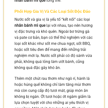
nhân bánh mì que
tổng thể.
Phối Hợp Gia Vị Và Các Loại Sốt Độc Đáo
Nước sốt và gia vị là yếu tố “kết nối” các loại
nhân bánh mì que
lại với nhau, tạo nên hương
vị đặc trưng và khó quên. Ngoài bơ trứng gà
và pate cơ bản, bạn có thể thử nghiệm với các
loại sốt khác như sốt me chua ngọt, sốt BBQ,
hoặc sốt tiêu đen để mang đến những trải
nghiệm mới lạ. Nước sốt phải có độ sánh vừa
phải, không quá lỏng làm ướt bánh, cũng
không quá đặc gây khó ăn.
Thêm một chút rau thơm như ngò rí, hành lá
hoặc húng quế không chỉ làm tăng mùi thơm
mà còn cung cấp độ tươi mát, giúp món ăn
không bị ngán. Ớt tươi hoặc ớt ngâm giấm là
lựa chọn tuyệt vời cho những ai yêu thích vị