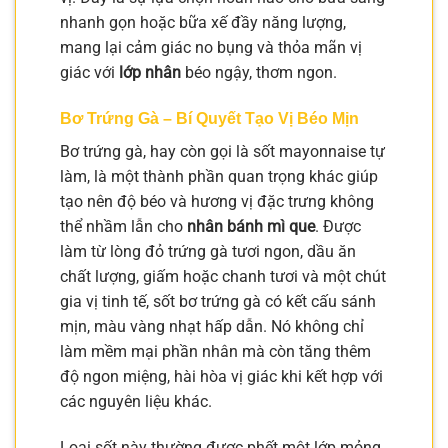
nhanh gọn hoặc bữa xế đầy năng lượng,
mang lại cảm giác no bụng và thỏa mãn vị
giác với
lớp nhân
béo ngậy, thơm ngon.
Bơ Trứng Gà – Bí Quyết Tạo Vị Béo Mịn
Bơ trứng gà, hay còn gọi là sốt mayonnaise tự
làm, là một thành phần quan trọng khác giúp
tạo nên độ béo và hương vị đặc trưng không
thể nhầm lẫn cho
nhân bánh mì que
. Được
làm từ lòng đỏ trứng gà tươi ngon, dầu ăn
chất lượng, giấm hoặc chanh tươi và một chút
gia vị tinh tế, sốt bơ trứng gà có kết cấu sánh
mịn, màu vàng nhạt hấp dẫn. Nó không chỉ
làm mềm mại phần nhân mà còn tăng thêm
độ ngon miệng, hài hòa vị giác khi kết hợp với
các nguyên liệu khác.
Loại sốt này thường được phết một lớp mỏng