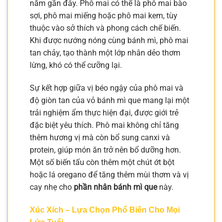
năm gần đây. Phô mai có thể là phô mai bào
sợi, phô mai miếng hoặc phô mai kem, tùy
thuộc vào sở thích và phong cách chế biến.
Khi được nướng nóng cùng bánh mì, phô mai
tan chảy, tạo thành một lớp nhân dẻo thơm
lừng, khó có thể cưỡng lại.
Sự kết hợp giữa vị béo ngậy của phô mai và
độ giòn tan của vỏ bánh mì que mang lại một
trải nghiệm ẩm thực hiện đại, được giới trẻ
đặc biệt yêu thích. Phô mai không chỉ tăng
thêm hương vị mà còn bổ sung canxi và
protein, giúp món ăn trở nên bổ dưỡng hơn.
Một số biến tấu còn thêm một chút ớt bột
hoặc lá oregano để tăng thêm mùi thơm và vị
cay nhẹ cho
phần nhân bánh mì que
này.
Xúc Xích – Lựa Chọn Phổ Biến Cho Mọi