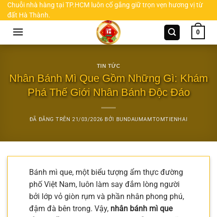
Chuyển
Chuỗi nhà hàng tại TP.HCM luôn cố gắng giữ trọn vẹn hương vị từ
đất Hà Thành.
đến
nội
0
dung
TIN TỨC
Nhân Bánh Mì Que Gồm Những Gì: Khám
Phá Thế Giới Nhân Bánh Độc Đáo
ĐÃ ĐĂNG TRÊN
21/03/2026
BỞI
BUNDAUMAMTOMTIENHAI
Bánh mì que, một biểu tượng ẩm thực đường
phố Việt Nam, luôn làm say đắm lòng người
bởi lớp vỏ giòn rụm và phần nhân phong phú,
đậm đà bên trong. Vậy,
nhân bánh mì que