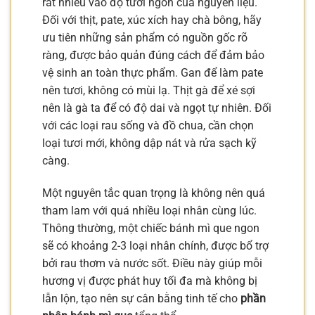
rất nhiều vào độ tươi ngon của nguyên liệu.
Đối với thịt, pate, xúc xích hay chà bông, hãy
ưu tiên những sản phẩm có nguồn gốc rõ
ràng, được bảo quản đúng cách để đảm bảo
vệ sinh an toàn thực phẩm. Gan để làm pate
nên tươi, không có mùi lạ. Thịt gà để xé sợi
nên là gà ta để có độ dai và ngọt tự nhiên. Đối
với các loại rau sống và đồ chua, cần chọn
loại tươi mới, không dập nát và rửa sạch kỹ
càng.
Một nguyên tắc quan trọng là không nên quá
tham lam với quá nhiều loại nhân cùng lúc.
Thông thường, một chiếc bánh mì que ngon
sẽ có khoảng 2-3 loại nhân chính, được bổ trợ
bởi rau thơm và nước sốt. Điều này giúp mỗi
hương vị được phát huy tối đa mà không bị
lẫn lộn, tạo nên sự cân bằng tinh tế cho
phần