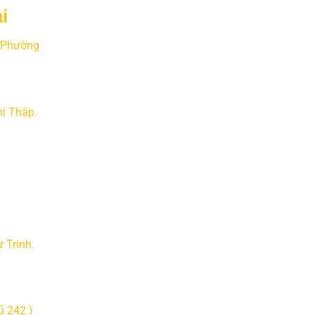
i
. Phường
ị Thập.
 Trinh.
ũ 242 )