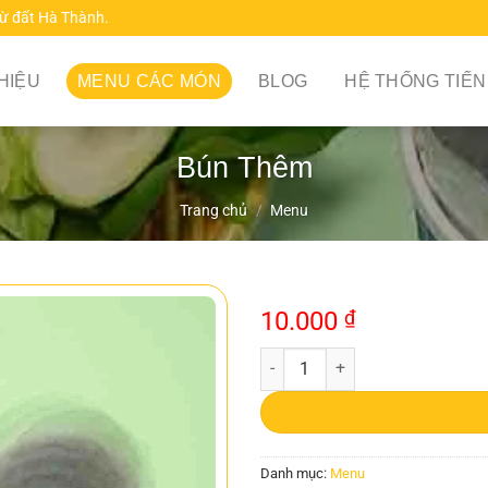
từ đất Hà Thành.
THIỆU
MENU CÁC MÓN
BLOG
HỆ THỐNG TIẾN
Bún Thêm
Trang chủ
/
Menu
10.000
₫
Bún Thêm số lượng
Danh mục:
Menu