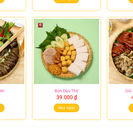
iên
Bún Đậu Thịt
Giò 
39.000
₫
y
Mua ngay