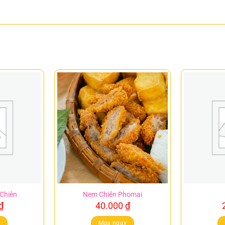
 Chiên
Nem Chiên Phomai
₫
40.000
₫
y
Mua ngay