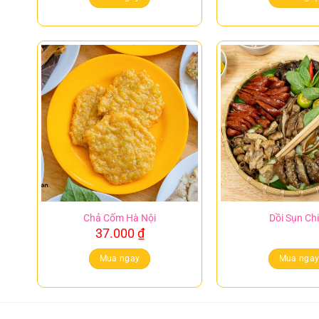
Chả Cốm Hà Nội
Dồi Sụn Ch
37.000
₫
Mua ngay
Mua nga