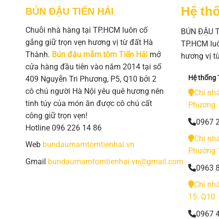
Hệ thố
BÚN ĐẬU TIẾN HẢI
Chuỗi nhà hàng tại TP.HCM luôn cố
BÚN ĐẬU TI
gắng giữ trọn vẹn hương vị từ đất Hà
TP.HCM luô
Thành.
Bún đậu mắm tôm Tiến Hải
mở
hương vị t
cửa hàng đầu tiên vào năm 2014 tại số
Hệ thống T
409 Nguyễn Tri Phương, P5, Q10 bởi 2
cô chú người Hà Nội yêu quê hương nên
Chi nh
tinh túy của món ăn được cô chú cất
Phương.
công giữ trọn vẹn!
0967 
Hotline 096 226 14 86
Chi nh
Web
bundaumamtomtienhai.vn
Phường 
Gmail
bundaumamtomtienhai.vn@gmail.com
0963 
Chi nh
15. Q10
0967 