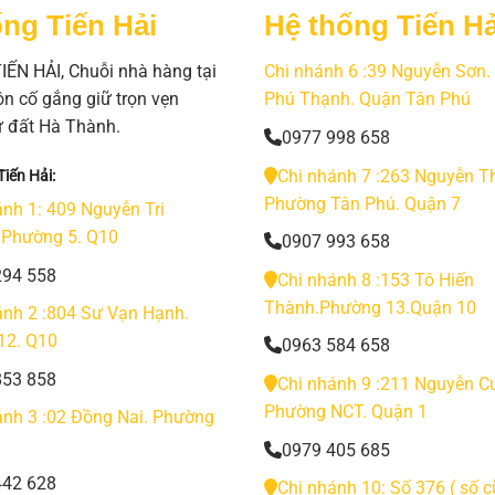
ng Tiến Hải
Hệ thống Tiến Hả
ẾN HẢI, Chuỗi nhà hàng tại
Chi nhánh 6 :39 Nguyễn Sơn
n cố gắng giữ trọn vẹn
Phú Thạnh. Quận Tân Phú
ừ đất Hà Thành.
0977 998 658
Chi nhánh 7 :263 Nguyễn Th
iến Hải:
Phường Tân Phú. Quận 7
ánh 1: 409 Nguyễn Tri
 Phường 5. Q10
0907 993 658
294 558
Chi nhánh 8 :153 Tô Hiến
Thành.Phường 13.Quận 10
ánh 2 :804 Sư Vạn Hạnh.
12. Q10
0963 584 658
853 858
Chi nhánh 9 :211 Nguyễn Cư
Phường NCT. Quận 1
ánh 3 :02 Đồng Nai. Phường
0979 405 685
442 628
Chi nhánh 10: Số 376 ( số c