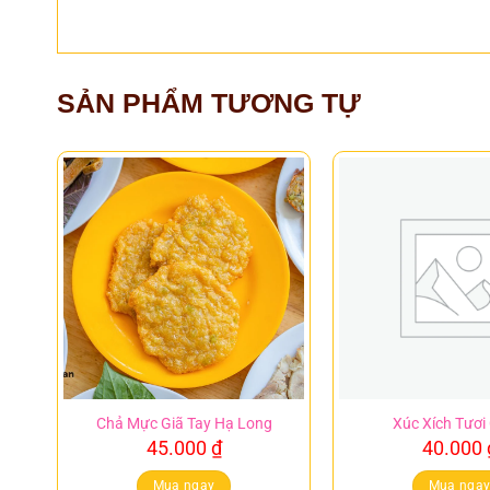
SẢN PHẨM TƯƠNG TỰ
Chả Mực Giã Tay Hạ Long
Xúc Xích Tươi
45.000
₫
40.000
Mua ngay
Mua nga