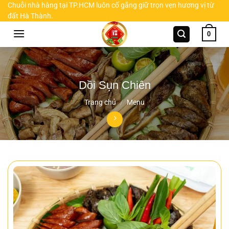
Chuyển
Chuỗi nhà hàng tại TP.HCM luôn cố gắng giữ trọn vẹn hương vị từ
đất Hà Thành.
đến
nội
0
dung
Dồi Sụn Chiên
Trang chủ
/
Menu