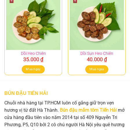
Dồi Heo Chiên
Dồi Sụn Heo Chiên
35.000
₫
40.000
₫
Mua ngay
Mua ngay
BÚN ĐẬU TIẾN HẢI
Chuỗi nhà hàng tại TP.HCM luôn cố gắng giữ trọn vẹn
hương vị từ đất Hà Thành.
Bún đậu mắm tôm Tiến Hải
mở
cửa hàng đầu tiên vào năm 2014 tại số 409 Nguyễn Tri
Phương, P5, Q10 bởi 2 cô chú người Hà Nội yêu quê hương